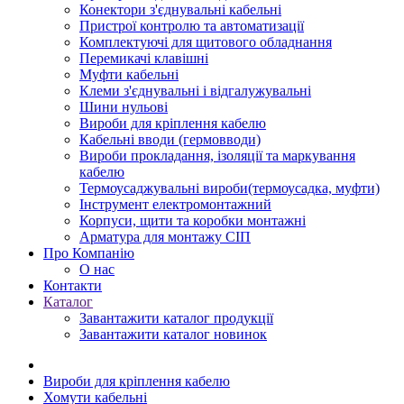
Конектори з'єднувальні кабельні
Пристрої контролю та автоматизації
Комплектуючі для щитового обладнання
Перемикачі клавішні
Муфти кабельні
Клеми з'єднувальні і відгалужувальні
Шини нульові
Вироби для кріплення кабелю
Кабельні вводи (гермовводи)
Вироби прокладання, iзоляції та маркування
кабелю
Термоусаджувальні вироби(термоусадка, муфти)
Інструмент електромонтажний
Корпуси, щити та коробки монтажні
Арматура для монтажу СІП
Про Компанію
О нас
Контакти
Каталог
Завантажити каталог продукції
Завантажити каталог новинок
Вироби для кріплення кабелю
Хомути кабельні