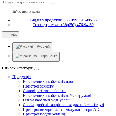
Зв'язатися з нами
Відділ з продажів: +38(099) 316-88-36
Тех.підтримка: +38(050) 476-94-60
Язык
Русский
Українська
Список категорій
Продукція
Наконечники кабельні силові
Пристрої захисту
Силові роз'єми кабельні
Наконечники кабельні слабкострумові
Гільзи кабельні з'єднувальні
Скоби, дюбелі та кріплення для кабелю і труб
Пристрої вимірювальні модульні і серії AD
Пристрої подачі команд