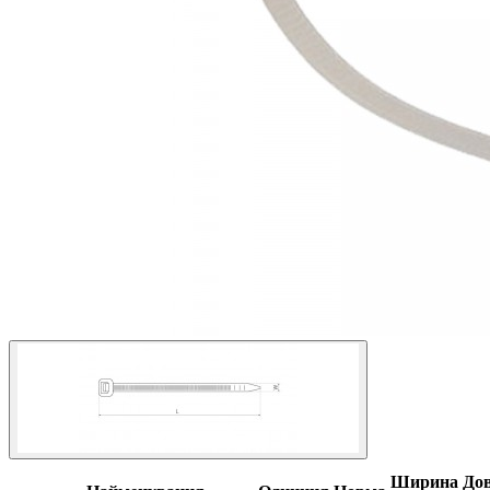
Ширина
До