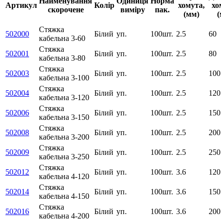
Найменування
Одиниця
Норма
Артикул
Колір
хомута,
хо
скорочене
виміру
пак.
(мм)
(
Стяжка
502000
Білий
уп.
100шт.
2.5
60
кабельна 3-60
Стяжка
502001
Білий
уп.
100шт.
2.5
80
кабельна 3-80
Стяжка
502003
Білий
уп.
100шт.
2.5
100
кабельна 3-100
Стяжка
502004
Білий
уп.
100шт.
2.5
120
кабельна 3-120
Стяжка
502006
Білий
уп.
100шт.
2.5
150
кабельна 3-150
Стяжка
502008
Білий
уп.
100шт.
2.5
200
кабельна 3-200
Стяжка
502009
Білий
уп.
100шт.
2.5
250
кабельна 3-250
Стяжка
502012
Білий
уп.
100шт.
3.6
120
кабельна 4-120
Стяжка
502014
Білий
уп.
100шт.
3.6
150
кабельна 4-150
Стяжка
502016
Білий
уп.
100шт.
3.6
200
кабельна 4-200