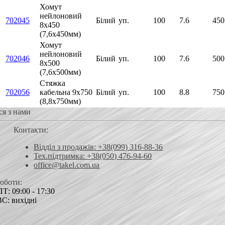
Хомут
нейлоновий
702045
Білий
уп.
100
7.6
450
8х450
(7,6х450мм)
Хомут
нейлоновий
702046
Білий
уп.
100
7.6
500
8х500
(7,6х500мм)
Стяжка
702056
кабельна 9х750
Білий
уп.
100
8.8
750
(8,8х750мм)
ся з нами
Контакти:
Відділ з продажів: +38(099) 316-88-36
Тех.підтримка: +38(050) 476-94-60
office@takel.com.ua
роботи:
Т: 09:00 - 17:30
ВС: вихідні