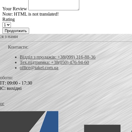
Your Review
Note:
HTML is not translated!
Rating
Продолжить
ся з нами
Контакти:
Відділ з продажів: +38(099) 316-88-36
Тех.підтримка: +38(050) 476-94-60
office@takel.com.ua
роботи:
Т: 09:00 - 17:30
ВС: вихідні
ог