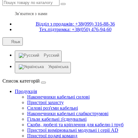
Зв'язатися з нами
Відділ з продажів: +38(099) 316-88-36
Тех.підтримка: +38(050) 476-94-60
Язык
Русский
Українська
Список категорій
Продукція
Наконечники кабельні силові
Пристрої захисту
Силові роз'єми кабельні
Наконечники кабельні слабкострумові
Гільзи кабельні з'єднувальні
Скоби, дюбелі та кріплення для кабелю і труб
Пристрої вимірювальні модульні і серії AD
Пристрої подачі команд