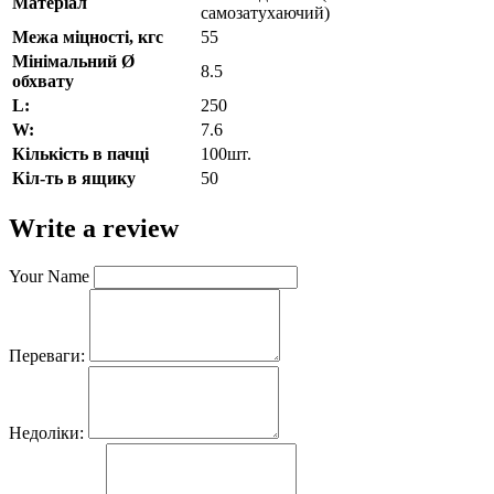
Матеріал
самозатухаючий)
Межа міцності, кгс
55
Мінімальний Ø
8.5
обхвату
L:
250
W:
7.6
Кількість в пачці
100шт.
Кіл-ть в ящику
50
Write a review
Your Name
Переваги:
Недоліки: