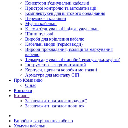
Конектори з'єднувальні кабельні
Пристрої контролю та автоматизації
Комплектуючі для щитового обладнання
Перемикачі клавішні
Муфти кабельні
Клеми з'єднувальні і відгалужувальні
Шини нульові
Вироби для кріплення кабелю
Кабельні вводи (гермовводи)
Вироби прокладання, iзоляції та маркування
кабелю
Термоусаджувальні вироби(термоусадка, муфти)
Інструмент електромонтажний
Корпуси, щити та коробки монтажні
Арматура для монтажу СІП
Про Компанію
О нас
Контакти
Каталог
Завантажити каталог продукції
Завантажити каталог новинок
Вироби для кріплення кабелю
Хомути кабельні