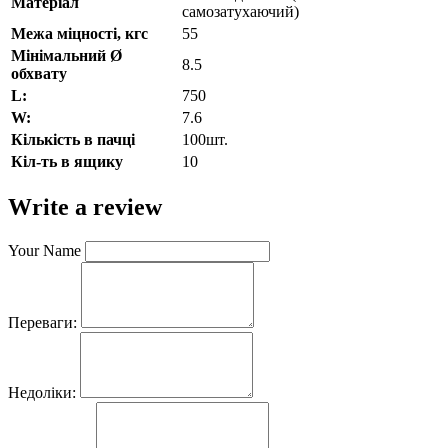
Матеріал
самозатухаючий)
Межа міцності, кгс
55
Мінімальний Ø
8.5
обхвату
L:
750
W:
7.6
Кількість в пачці
100шт.
Кіл-ть в ящику
10
Write a review
Your Name
Переваги:
Недоліки: