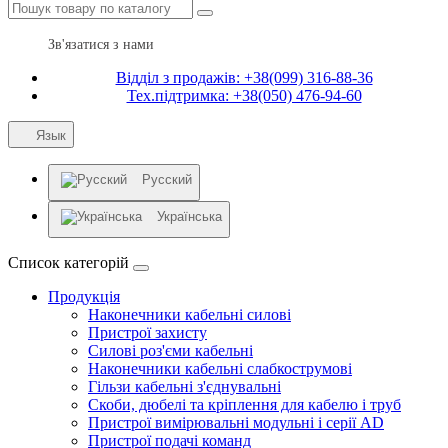
Зв'язатися з нами
Відділ з продажів: +38(099) 316-88-36
Тех.підтримка: +38(050) 476-94-60
Язык
Русский
Українська
Список категорій
Продукція
Наконечники кабельні силові
Пристрої захисту
Силові роз'єми кабельні
Наконечники кабельні слабкострумові
Гільзи кабельні з'єднувальні
Скоби, дюбелі та кріплення для кабелю і труб
Пристрої вимірювальні модульні і серії AD
Пристрої подачі команд