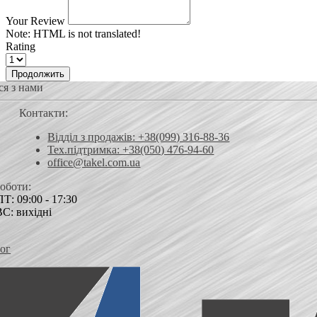
Your Review
Note:
HTML is not translated!
Rating
Продолжить
ся з нами
Контакти:
Відділ з продажів: +38(099) 316-88-36
Тех.підтримка: +38(050) 476-94-60
office@takel.com.ua
роботи:
Т: 09:00 - 17:30
ВС: вихідні
ог