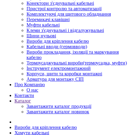
Конектори з'єднувальні кабельні
Пристрої контролю та автоматизації
Комплектуючі для щитового обладнання
Перемикачі клавішні
Муфти кабельні
Клеми з'єднувальні і відгалужувальні
Шини нульові
Вироби для кріплення кабелю
Кабельні вводи (гермовводи)
Вироби прокладання, iзоляції та маркування
кабелю
Термоусаджувальні вироби(термоусадка, муфти)
Інструмент електромонтажний
Корпуси, щити та коробки монтажні
Арматура для монтажу СІП
Про Компанію
О нас
Контакти
Каталог
Завантажити каталог продукції
Завантажити каталог новинок
Вироби для кріплення кабелю
Хомути кабельні