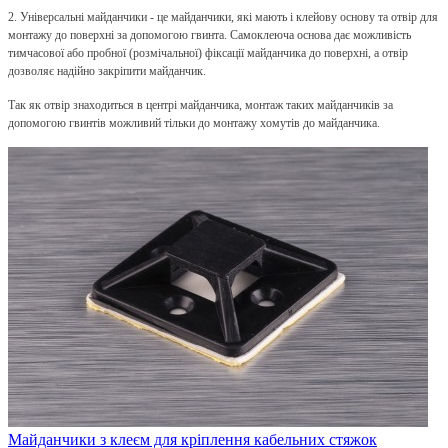
2. Універсальні майданчики - це майданчики, які мають і клейову основу та отвір для
монтажу до поверхні за допомогою гвинта. Самоклеюча основа дає можливість
тимчасової або пробної (розмічальної) фіксації майданчика до поверхні, а отвір
дозволяє надійно закріпити майданчик.
Так як отвір знаходиться в центрі майданчика, монтаж таких майданчиків за
допомогою гвинтів можливий тільки до монтажу хомутів до майданчика.
Майданчики з клеєм для кріплення кабельних стяжок