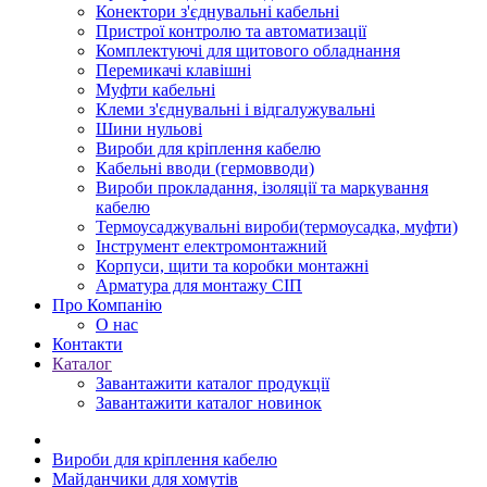
Конектори з'єднувальні кабельні
Пристрої контролю та автоматизації
Комплектуючі для щитового обладнання
Перемикачі клавішні
Муфти кабельні
Клеми з'єднувальні і відгалужувальні
Шини нульові
Вироби для кріплення кабелю
Кабельні вводи (гермовводи)
Вироби прокладання, iзоляції та маркування
кабелю
Термоусаджувальні вироби(термоусадка, муфти)
Інструмент електромонтажний
Корпуси, щити та коробки монтажні
Арматура для монтажу СІП
Про Компанію
О нас
Контакти
Каталог
Завантажити каталог продукції
Завантажити каталог новинок
Вироби для кріплення кабелю
Майданчики для хомутів