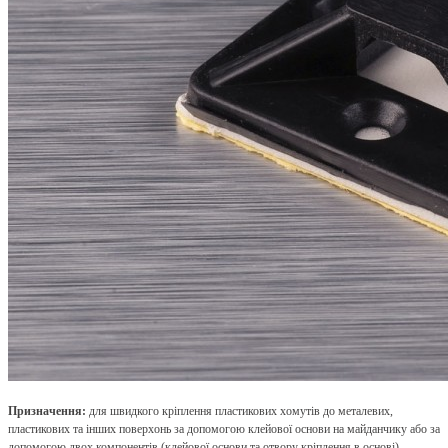
Призначення:
для швидкого кріплення пластикових хомутів до металевих,
пластикових та інших поверхонь за допомогою клейової основи на майданчику або за
допомогою двох компонентів (клейової основи та отвору кріплення в основі).