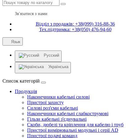
Зв'язатися з нами
Відділ з продажів: +38(099) 316-88-36
Тех.підтримка: +38(050) 476-94-60
Язык
Русский
Українська
Список категорій
Продукція
Наконечники кабельні силові
Пристрої захисту
Силові роз'єми кабельні
Наконечники кабельні слабкострумові
Гільзи кабельні з'єднувальні
Скоби, дюбелі та кріплення для кабелю і труб
Пристрої вимірювальні модульні і серії AD
Пристрої подачі команд