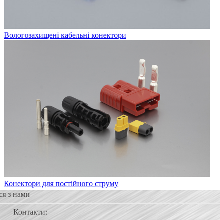
Вологозахищені кабельні конектори
Конектори для постійного струму
ся з нами
Контакти: