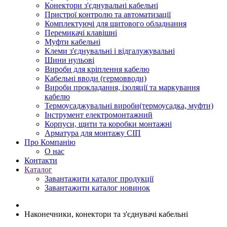
Конектори з'єднувальні кабельні
Пристрої контролю та автоматизації
Комплектуючі для щитового обладнання
Перемикачі клавішні
Муфти кабельні
Клеми з'єднувальні і відгалужувальні
Шини нульові
Вироби для кріплення кабелю
Кабельні вводи (гермовводи)
Вироби прокладання, iзоляції та маркування
кабелю
Термоусаджувальні вироби(термоусадка, муфти)
Інструмент електромонтажний
Корпуси, щити та коробки монтажні
Арматура для монтажу СІП
Про Компанію
О нас
Контакти
Каталог
Завантажити каталог продукції
Завантажити каталог новинок
Наконечники, конектори та з'єднувачі кабельні