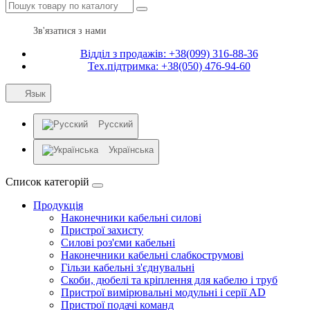
Зв'язатися з нами
Відділ з продажів: +38(099) 316-88-36
Тех.підтримка: +38(050) 476-94-60
Язык
Русский
Українська
Список категорій
Продукція
Наконечники кабельні силові
Пристрої захисту
Силові роз'єми кабельні
Наконечники кабельні слабкострумові
Гільзи кабельні з'єднувальні
Скоби, дюбелі та кріплення для кабелю і труб
Пристрої вимірювальні модульні і серії AD
Пристрої подачі команд