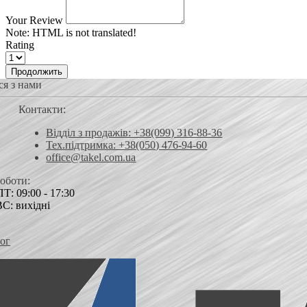
Your Review
Note:
HTML is not translated!
Rating
Продолжить
ся з нами
Контакти:
Відділ з продажів: +38(099) 316-88-36
Тех.підтримка: +38(050) 476-94-60
office@takel.com.ua
роботи:
Т: 09:00 - 17:30
ВС: вихідні
ог