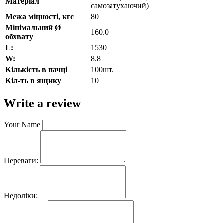
Матеріал
самозатухаючий)
Межа міцності, кгс
80
Мінімальний Ø
160.0
обхвату
L:
1530
W:
8.8
Кількість в пачці
100шт.
Кіл-ть в ящику
10
Write a review
Your Name
Переваги:
Недоліки: