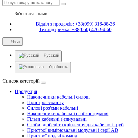
Зв'язатися з нами
Відділ з продажів: +38(099) 316-88-36
Тех.підтримка: +38(050) 476-94-60
Язык
Русский
Українська
Список категорій
Продукція
Наконечники кабельні силові
Пристрої захисту
Силові роз'єми кабельні
Наконечники кабельні слабкострумові
Гільзи кабельні з'єднувальні
Скоби, дюбелі та кріплення для кабелю і труб
Пристрої вимірювальні модульні і серії AD
Пристрої подачі команд