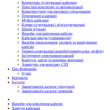
Конектори з'єднувальні кабельні
Пристрої контролю та автоматизації
Комплектуючі для щитового обладнання
Перемикачі клавішні
Муфти кабельні
Клеми з'єднувальні і відгалужувальні
Шини нульові
Вироби для кріплення кабелю
Кабельні вводи (гермовводи)
Вироби прокладання, iзоляції та маркування
кабелю
Термоусаджувальні вироби(термоусадка, муфти)
Інструмент електромонтажний
Корпуси, щити та коробки монтажні
Арматура для монтажу СІП
Про Компанію
О нас
Контакти
Каталог
Завантажити каталог продукції
Завантажити каталог новинок
Вироби для кріплення кабелю
Хомути кабельні