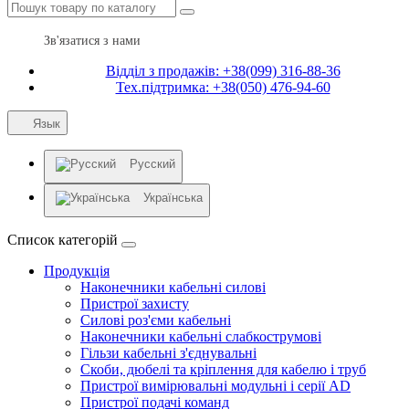
Зв'язатися з нами
Відділ з продажів: +38(099) 316-88-36
Тех.підтримка: +38(050) 476-94-60
Язык
Русский
Українська
Список категорій
Продукція
Наконечники кабельні силові
Пристрої захисту
Силові роз'єми кабельні
Наконечники кабельні слабкострумові
Гільзи кабельні з'єднувальні
Скоби, дюбелі та кріплення для кабелю і труб
Пристрої вимірювальні модульні і серії AD
Пристрої подачі команд