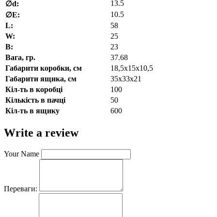
13.5
∅d:
10.5
∅E:
L:
58
W:
25
В:
23
Вага, гр.
37.68
Габарити коробки, см
18,5х15х10,5
Габарити ящика, см
35х33х21
Кіл-ть в коробці
100
Кількість в пачці
50
Кіл-ть в ящику
600
Write a review
Your Name
Переваги: