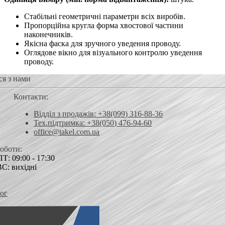
Стабільні геометричні параметри всіх виробів.
Пропорційна кругла форма хвостової частини
наконечників.
Якісна фаска для зручного уведення проводу.
Оглядове вікно для візуального контролю уведення
проводу.
ся з нами
Контакти:
Відділ з продажів: +38(099) 316-88-36
Тех.підтримка: +38(050) 476-94-60
office@takel.com.ua
роботи:
Т: 09:00 - 17:30
ВС: вихідні
ог