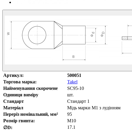
Артикул:
500051
Торгова марка:
Takel
Найменування скорочене
SC95-10
Одиниця виміру
шт.
Стандарт
Стандарт 1
Матеріал
Мідь марки М1 з лудінням
Переріз номінальний, мм²
95
Розмір гвинта:
М10
17.1
∅D: