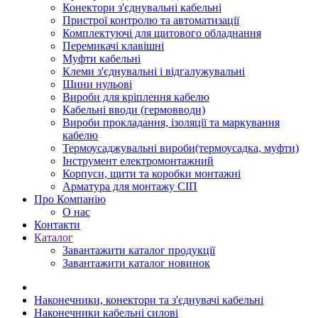
Конектори з'єднувальні кабельні
Пристрої контролю та автоматизації
Комплектуючі для щитового обладнання
Перемикачі клавішні
Муфти кабельні
Клеми з'єднувальні і відгалужувальні
Шини нульові
Вироби для кріплення кабелю
Кабельні вводи (гермовводи)
Вироби прокладання, iзоляції та маркування
кабелю
Термоусаджувальні вироби(термоусадка, муфти)
Інструмент електромонтажний
Корпуси, щити та коробки монтажні
Арматура для монтажу СІП
Про Компанію
О нас
Контакти
Каталог
Завантажити каталог продукції
Завантажити каталог новинок
Наконечники, конектори та з'єднувачі кабельні
Наконечники кабельні силові