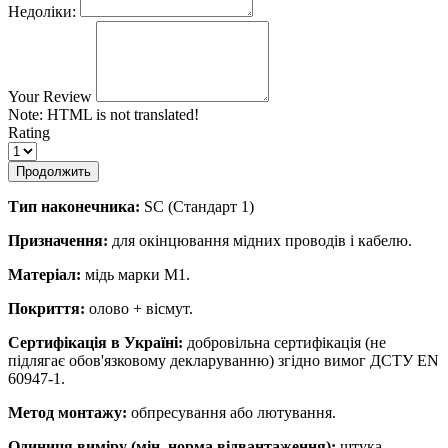
Недоліки:
Your Review
Note:
HTML is not translated!
Rating
Продолжить
Тип наконечника:
SC (Стандарт 1)
Призначення:
для окінцювання мідних проводів і кабелю.
Матеріал:
мідь марки М1.
Покриття:
олово + вісмут.
Сертифікація в Україні:
добровільна сертифікація (не
підлягає обов'язковому декларуванню) згідно вимог ДСТУ EN
60947-1.
Метод монтажу:
обпресування або лютування.
Одиниця виміру (мін. норма відвантаження):
штука.