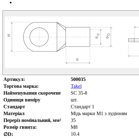
Артикул:
500035
Торгова марка:
Takel
Найменування скорочене
SC 35-8
Одиниця виміру
шт.
Стандарт
Стандарт 1
Матеріал
Мідь марки М1 з лудінням
Переріз номінальний, мм²
35
Розмір гвинта:
М8
10.4
∅D: