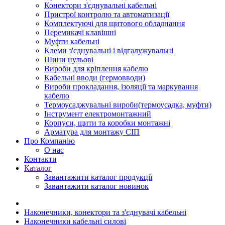
Конектори з'єднувальні кабельні
Пристрої контролю та автоматизації
Комплектуючі для щитового обладнання
Перемикачі клавішні
Муфти кабельні
Клеми з'єднувальні і відгалужувальні
Шини нульові
Вироби для кріплення кабелю
Кабельні вводи (гермовводи)
Вироби прокладання, iзоляції та маркування
кабелю
Термоусаджувальні вироби(термоусадка, муфти)
Інструмент електромонтажний
Корпуси, щити та коробки монтажні
Арматура для монтажу СІП
Про Компанію
О нас
Контакти
Каталог
Завантажити каталог продукції
Завантажити каталог новинок
Наконечники, конектори та з'єднувачі кабельні
Наконечники кабельні силові