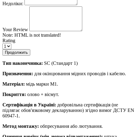
Недоліки:
Your Review
Note:
HTML is not translated!
Rating
Продолжить
Тип наконечника:
SC (Стандарт 1)
Призначення:
для окінцювання мідних проводів і кабелю.
Матеріал:
мідь марки М1.
Покриття:
олово + вісмут.
Сертифікація в Україні:
добровільна сертифікація (не
підлягає обов'язковому декларуванню) згідно вимог ДСТУ EN
60947-1.
Метод монтажу:
обпресування або лютування.
Одиниця виміру (мін. норма відвантаження):
штука.