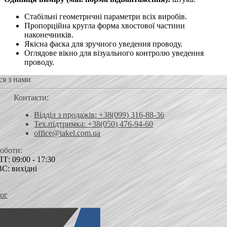
Стабільні геометричні параметри всіх виробів.
Пропорційна кругла форма хвостової частини
наконечників.
Якісна фаска для зручного уведення проводу.
Оглядове вікно для візуального контролю уведення
проводу.
ся з нами
Контакти:
Відділ з продажів: +38(099) 316-88-36
Тех.підтримка: +38(050) 476-94-60
office@takel.com.ua
роботи:
Т: 09:00 - 17:30
ВС: вихідні
ог