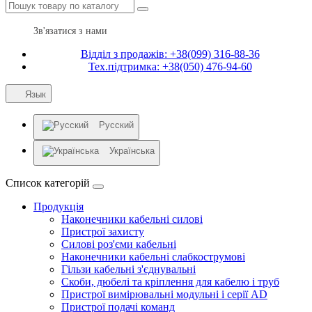
Зв'язатися з нами
Відділ з продажів: +38(099) 316-88-36
Тех.підтримка: +38(050) 476-94-60
Язык
Русский
Українська
Список категорій
Продукція
Наконечники кабельні силові
Пристрої захисту
Силові роз'єми кабельні
Наконечники кабельні слабкострумові
Гільзи кабельні з'єднувальні
Скоби, дюбелі та кріплення для кабелю і труб
Пристрої вимірювальні модульні і серії AD
Пристрої подачі команд