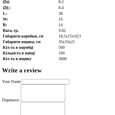
8.2
∅d:
8.4
∅E:
L:
38
W:
16
В:
14
Вага, гр.
9.82
Габарити коробки, см
18,5х15х10,5
Габарити ящика, см
35х33х21
Кіл-ть в коробці
500
Кількість в пачці
100
Кіл-ть в ящику
3000
Write a review
Your Name
Переваги: