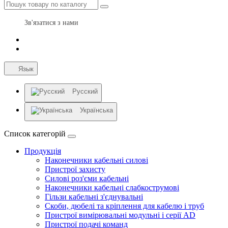
Зв'язатися з нами
Язык
Русский
Українська
Список категорій
Продукція
Наконечники кабельні силові
Пристрої захисту
Силові роз'єми кабельні
Наконечники кабельні слабкострумові
Гільзи кабельні з'єднувальні
Скоби, дюбелі та кріплення для кабелю і труб
Пристрої вимірювальні модульні і серії AD
Пристрої подачі команд