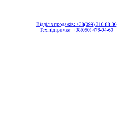
Відділ з продажів: +38(099) 316-88-36
Тех.підтримка: +38(050) 476-94-60