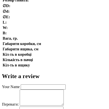
Розмір гвинта:
∅D:
∅d:
∅E:
L:
W:
В:
Вага, гр.
Габарити коробки, см
Габарити ящика, см
Кіл-ть в коробці
Кількість в пачці
Кіл-ть в ящику
Write a review
Your Name
Переваги: