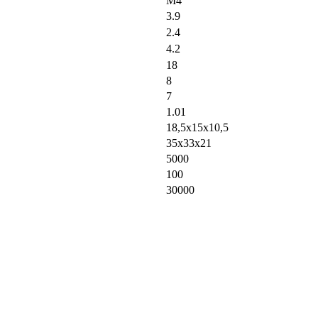
М4
3.9
2.4
4.2
18
8
7
1.01
18,5х15х10,5
35х33х21
5000
100
30000