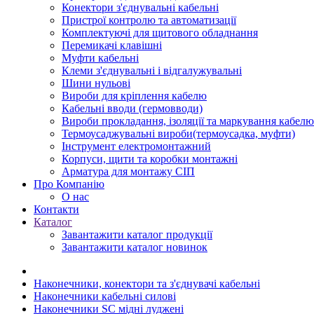
Конектори з'єднувальні кабельні
Пристрої контролю та автоматизації
Комплектуючі для щитового обладнання
Перемикачі клавішні
Муфти кабельні
Клеми з'єднувальні і відгалужувальні
Шини нульові
Вироби для кріплення кабелю
Кабельні вводи (гермовводи)
Вироби прокладання, iзоляції та маркування кабелю
Термоусаджувальні вироби(термоусадка, муфти)
Інструмент електромонтажний
Корпуси, щити та коробки монтажні
Арматура для монтажу СІП
Про Компанію
О нас
Контакти
Каталог
Завантажити каталог продукції
Завантажити каталог новинок
Наконечники, конектори та з'єднувачі кабельні
Наконечники кабельні силові
Наконечники SC мідні луджені