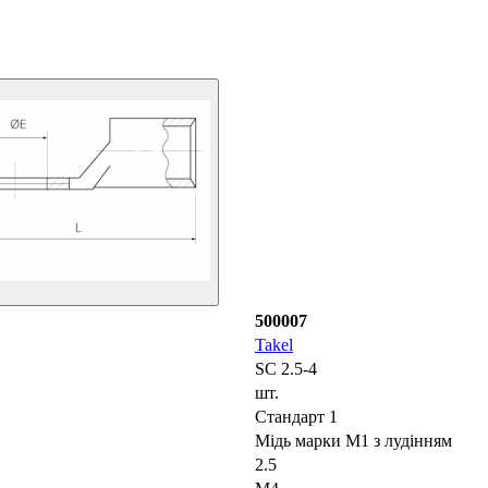
500007
Takel
SC 2.5-4
шт.
Стандарт 1
Мідь марки М1 з лудінням
2.5