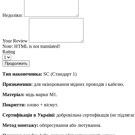
Недоліки:
Your Review
Note:
HTML is not translated!
Rating
Продолжить
Тип наконечника:
SC (Стандарт 1)
Призначення:
для окінцювання мідних проводів і кабелю.
Матеріал:
мідь марки М1.
Покриття:
олово + вісмут.
Сертифікація в Україні:
добровільна сертифікація (не підляг
Метод монтажу:
обпресування або лютування.