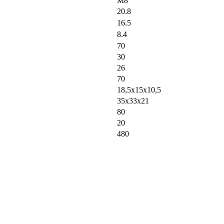
М8
20.8
16.5
8.4
70
30
26
70
18,5х15х10,5
35х33х21
80
20
480