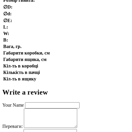
Розмір гвинта:
∅D:
∅d:
∅E:
L:
W:
В:
Вага, гр.
Габарити коробки, см
Габарити ящика, см
Кіл-ть в коробці
Кількість в пачці
Кіл-ть в ящику
Write a review
Your Name
Переваги: