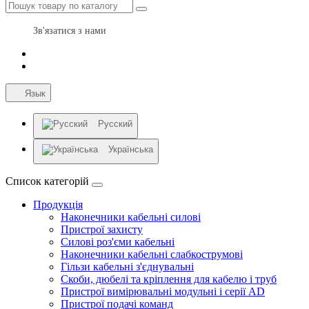
Зв'язатися з нами
Язык
Русский
Українська
Список категорій
Продукція
Наконечники кабельні силові
Пристрої захисту
Силові роз'єми кабельні
Наконечники кабельні слабкострумові
Гільзи кабельні з'єднувальні
Скоби, дюбелі та кріплення для кабелю і труб
Пристрої вимірювальні модульні і серії AD
Пристрої подачі команд