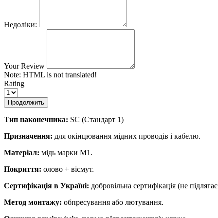
Недоліки:
Your Review
Note:
HTML is not translated!
Rating
Продолжить
Тип наконечника:
SC (Стандарт 1)
Призначення:
для окінцювання мідних проводів і кабелю.
Матеріал:
мідь марки М1.
Покриття:
олово + вісмут.
Сертифікація в Україні:
добровільна сертифікація (не підляг
Метод монтажу:
обпресування або лютування.