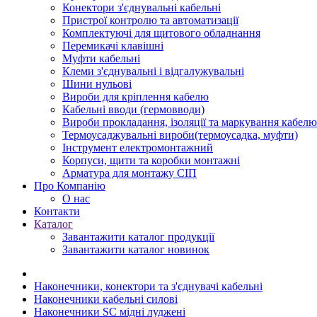
Конектори з'єднувальні кабельні
Пристрої контролю та автоматизації
Комплектуючі для щитового обладнання
Перемикачі клавішні
Муфти кабельні
Клеми з'єднувальні і відгалужувальні
Шини нульові
Вироби для кріплення кабелю
Кабельні вводи (гермовводи)
Вироби прокладання, iзоляції та маркування кабелю
Термоусаджувальні вироби(термоусадка, муфти)
Інструмент електромонтажний
Корпуси, щити та коробки монтажні
Арматура для монтажу СІП
Про Компанію
О нас
Контакти
Каталог
Завантажити каталог продукції
Завантажити каталог новинок
Наконечники, конектори та з'єднувачі кабельні
Наконечники кабельні силові
Наконечники SC мідні луджені