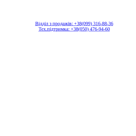
Відділ з продажів: +38(099) 316-88-36
Тех.підтримка: +38(050) 476-94-60