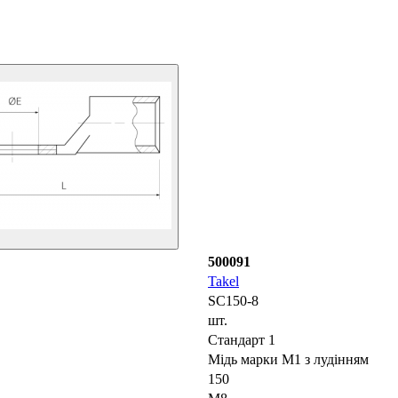
500091
Takel
SC150-8
шт.
Стандарт 1
Мідь марки М1 з лудінням
150