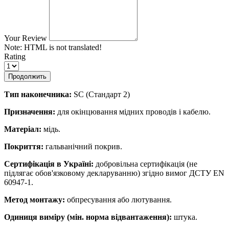
Your Review
Note:
HTML is not translated!
Rating
Продолжить
Тип наконечника:
SC (Стандарт 2)
Призначення:
для окінцювання мідних проводів і кабелю.
Матеріал:
мідь.
Покриття:
гальванічний покрив.
Сертифікація в Україні:
добровільна сертифікація (не
підлягає обов'язковому декларуванню) згідно вимог ДСТУ EN
60947-1.
Метод монтажу:
обпресування або лютування.
Одиниця виміру (мін. норма відвантаження):
штука.