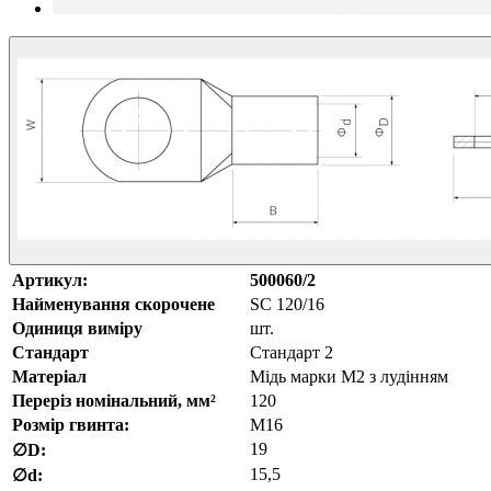
Артикул:
500060/2
Найменування скорочене
SC 120/16
Одиниця виміру
шт.
Стандарт
Стандарт 2
Матеріал
Мідь марки М2 з лудінням
Переріз номінальний, мм²
120
Розмір гвинта:
М16
19
∅D:
15,5
∅d: