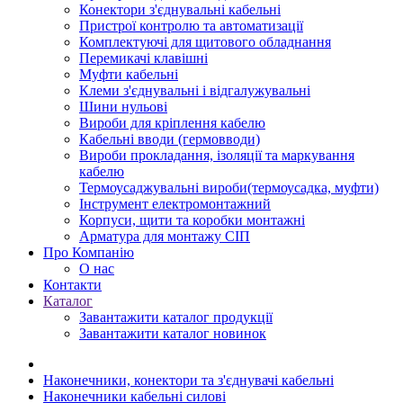
Конектори з'єднувальні кабельні
Пристрої контролю та автоматизації
Комплектуючі для щитового обладнання
Перемикачі клавішні
Муфти кабельні
Клеми з'єднувальні і відгалужувальні
Шини нульові
Вироби для кріплення кабелю
Кабельні вводи (гермовводи)
Вироби прокладання, iзоляції та маркування
кабелю
Термоусаджувальні вироби(термоусадка, муфти)
Інструмент електромонтажний
Корпуси, щити та коробки монтажні
Арматура для монтажу СІП
Про Компанію
О нас
Контакти
Каталог
Завантажити каталог продукції
Завантажити каталог новинок
Наконечники, конектори та з'єднувачі кабельні
Наконечники кабельні силові