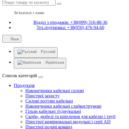
Зв'язатися з нами
Відділ з продажів: +38(099) 316-88-36
Тех.підтримка: +38(050) 476-94-60
Язык
Русский
Українська
Список категорій
Продукція
Наконечники кабельні силові
Пристрої захисту
Силові роз'єми кабельні
Наконечники кабельні слабкострумові
Гільзи кабельні з'єднувальні
Скоби, дюбелі та кріплення для кабелю і труб
Пристрої вимірювальні модульні і серії AD
Пристрої подачі команд