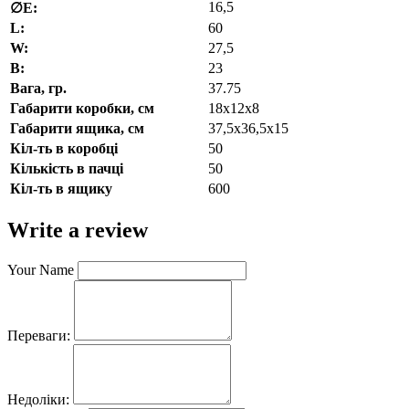
16,5
∅E:
L:
60
W:
27,5
В:
23
Вага, гр.
37.75
Габарити коробки, см
18х12х8
Габарити ящика, см
37,5х36,5х15
Кіл-ть в коробці
50
Кількість в пачці
50
Кіл-ть в ящику
600
Write a review
Your Name
Переваги:
Недоліки: