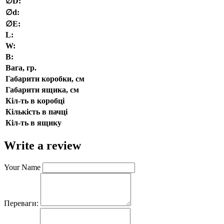
∅D:
∅d:
∅E:
L:
W:
В:
Вага, гр.
Габарити коробки, см
Габарити ящика, см
Кіл-ть в коробці
Кількість в пачці
Кіл-ть в ящику
Write a review
Your Name
Переваги: