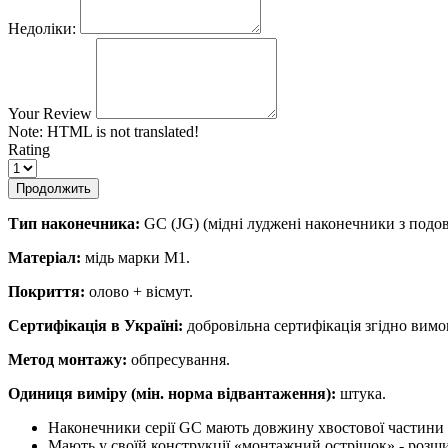
Недоліки:
Your Review
Note:
HTML is not translated!
Rating
Продолжить
Тип наконечника:
GC (JG) (мідні луджені наконечники з под
Матеріал:
мідь марки М1.
Покриття:
олово + вісмут.
Сертифікація в Україні:
добровільна сертифікація згідно вим
Метод монтажу:
обпресування.
Одиниця виміру (мін. норма відвантаження):
штука.
Наконечники серії GC мають довжину хвостової частини 
Мають у своїй конструкції «монтажний острішок» - розши