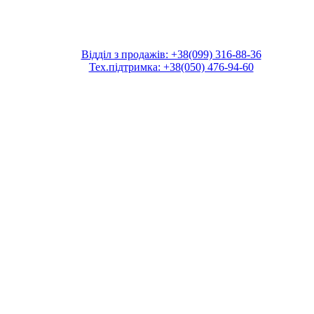
Відділ з продажів: +38(099) 316-88-36
Тех.підтримка: +38(050) 476-94-60