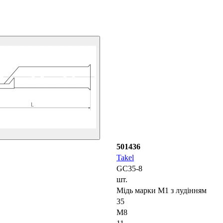
501436
Takel
GC35-8
шт.
Мідь марки М1 з лудінням
35
М8