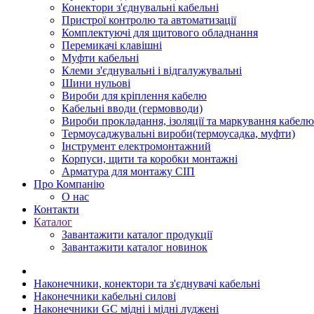
Конектори з'єднувальні кабельні
Пристрої контролю та автоматизації
Комплектуючі для щитового обладнання
Перемикачі клавішні
Муфти кабельні
Клеми з'єднувальні і відгалужувальні
Шини нульові
Вироби для кріплення кабелю
Кабельні вводи (гермовводи)
Вироби прокладання, iзоляції та маркування кабелю
Термоусаджувальні вироби(термоусадка, муфти)
Інструмент електромонтажний
Корпуси, щити та коробки монтажні
Арматура для монтажу СІП
Про Компанію
О нас
Контакти
Каталог
Завантажити каталог продукції
Завантажити каталог новинок
Наконечники, конектори та з'єднувачі кабельні
Наконечники кабельні силові
Наконечники GC мідні і мідні луджені