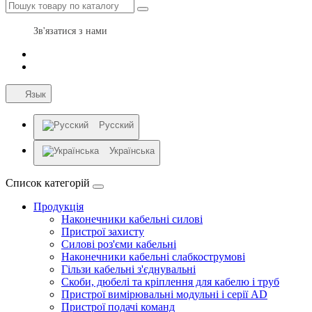
Зв'язатися з нами
Язык
Русский
Українська
Список категорій
Продукція
Наконечники кабельні силові
Пристрої захисту
Силові роз'єми кабельні
Наконечники кабельні слабкострумові
Гільзи кабельні з'єднувальні
Скоби, дюбелі та кріплення для кабелю і труб
Пристрої вимірювальні модульні і серії AD
Пристрої подачі команд