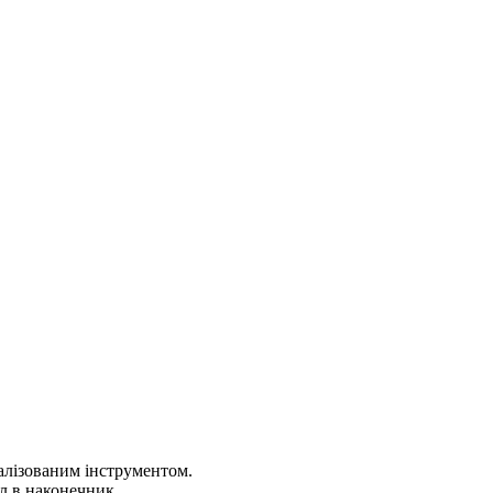
алізованим інструментом.
л в наконечник.