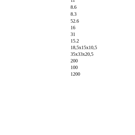
11
8.6
8.3
52.6
16
31
15.2
18,5х15х10,5
35х33х20,5
200
100
1200