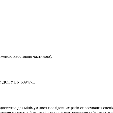
овженою хвостовою частиною).
ог ДСТУ EN 60947-1.
достатню для мінімум двох послідовних разів опресування спеці
рення в хвостовій частині, яке полегшує уведення кабельних жи