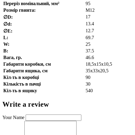
Переріз номінальний, мм²
95
Розмір гвинта:
М12
17
∅D:
13.4
∅d:
12.7
∅E:
L:
69.7
W:
25
В:
37.5
Вага, гр.
46.6
Габарити коробки, см
18,5х15х10,5
Габарити ящика, см
35х33х20,5
Кіл-ть в коробці
90
Кількість в пачці
30
Кіл-ть в ящику
540
Write a review
Your Name