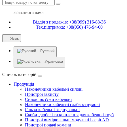
Зв'язатися з нами
Відділ з продажів: +38(099) 316-88-36
Тех.підтримка: +38(050) 476-94-60
Язык
Русский
Українська
Список категорій
Продукція
Наконечники кабельні силові
Пристрої захисту
Силові роз'єми кабельні
Наконечники кабельні слабкострумові
Гільзи кабельні з'єднувальні
Скоби, дюбелі та кріплення для кабелю і труб
Пристрої вимірювальні модульні і серії AD
Пристрої подачі команд