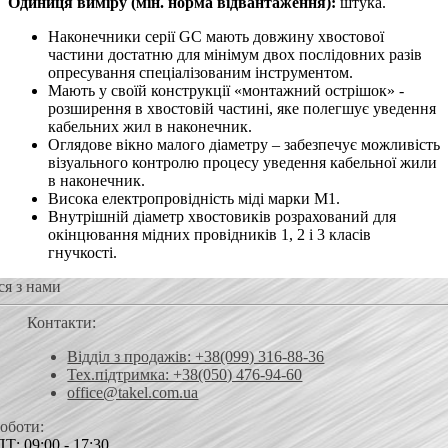
Одиниця виміру (мін. норма відвантаження):
штука.
Наконечники серії GC мають довжину хвостової
частини достатню для мінімум двох послідовних разів
опресування спеціалізованим інструментом.
Мають у своїй конструкції «монтажний острішок» -
розширення в хвостовій частині, яке полегшує уведення
кабельних жил в наконечник.
Оглядове вікно малого діаметру – забезпечує можливість
візуального контролю процесу уведення кабельної жили
в наконечник.
Висока електропровідність міді марки М1.
Внутрішній діаметр хвостовиків розрахований для
окінцювання мідних провідників 1, 2 і 3 класів
гнучкості.
ся з нами
Контакти:
Відділ з продажів: +38(099) 316-88-36
Тех.підтримка: +38(050) 476-94-60
office@takel.com.ua
роботи:
Т: 09:00 - 17:30