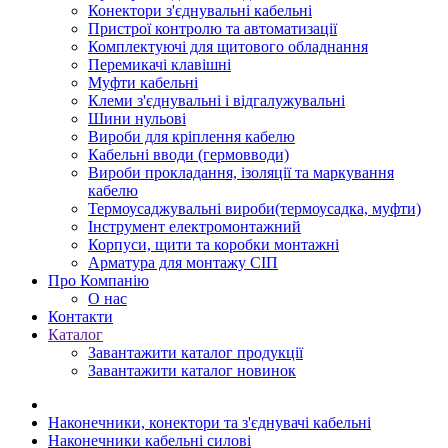
Конектори з'єднувальні кабельні
Пристрої контролю та автоматизації
Комплектуючі для щитового обладнання
Перемикачі клавішні
Муфти кабельні
Клеми з'єднувальні і відгалужувальні
Шини нульові
Вироби для кріплення кабелю
Кабельні вводи (гермовводи)
Вироби прокладання, iзоляції та маркування
кабелю
Термоусаджувальні вироби(термоусадка, муфти)
Інструмент електромонтажний
Корпуси, щити та коробки монтажні
Арматура для монтажу СІП
Про Компанію
О нас
Контакти
Каталог
Завантажити каталог продукції
Завантажити каталог новинок
Наконечники, конектори та з'єднувачі кабельні
Наконечники кабельні силові