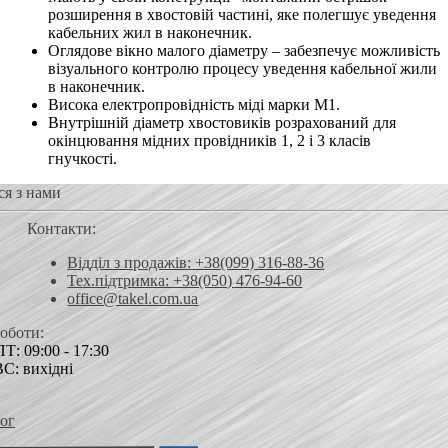
розширення в хвостовій частині, яке полегшує уведення
кабельних жил в наконечник.
Оглядове вікно малого діаметру – забезпечує можливість
візуального контролю процесу уведення кабельної жили
в наконечник.
Висока електропровідність міді марки М1.
Внутрішній діаметр хвостовиків розрахований для
окінцювання мідних провідників 1, 2 і 3 класів
гнучкості.
ся з нами
Контакти:
Відділ з продажів: +38(099) 316-88-36
Тех.підтримка: +38(050) 476-94-60
office@takel.com.ua
роботи:
Т: 09:00 - 17:30
ВС: вихідні
ог