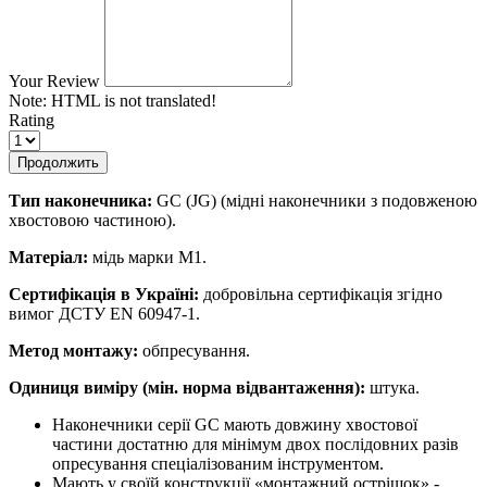
Your Review
Note:
HTML is not translated!
Rating
Продолжить
Тип наконечника:
GC (JG) (мідні наконечники з подовженою
хвостовою частиною).
Матеріал:
мідь марки М1.
Сертифікація в Україні:
добровільна сертифікація згідно
вимог ДСТУ EN 60947-1.
Метод монтажу:
обпресування.
Одиниця виміру (мін. норма відвантаження):
штука.
Наконечники серії GC мають довжину хвостової
частини достатню для мінімум двох послідовних разів
опресування спеціалізованим інструментом.
Мають у своїй конструкції «монтажний острішок» -