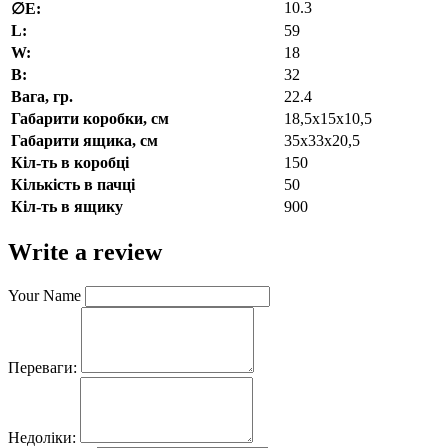
10.3
∅E:
L:
59
W:
18
В:
32
Вага, гр.
22.4
Габарити коробки, см
18,5х15х10,5
Габарити ящика, см
35х33х20,5
Кіл-ть в коробці
150
Кількість в пачці
50
Кіл-ть в ящику
900
Write a review
Your Name
Переваги:
Недоліки: