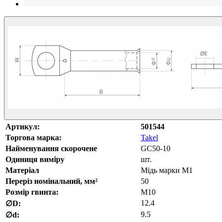
Артикул:
501544
Торгова марка:
Takel
Найменування скорочене
GC50-10
Одиниця виміру
шт.
Матеріал
Мідь марки М1
Переріз номінальний, мм²
50
Розмір гвинта:
М10
12.4
∅D:
9.5
∅d: