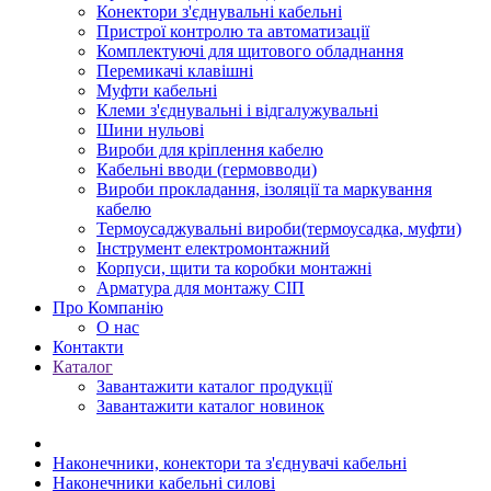
Конектори з'єднувальні кабельні
Пристрої контролю та автоматизації
Комплектуючі для щитового обладнання
Перемикачі клавішні
Муфти кабельні
Клеми з'єднувальні і відгалужувальні
Шини нульові
Вироби для кріплення кабелю
Кабельні вводи (гермовводи)
Вироби прокладання, iзоляції та маркування
кабелю
Термоусаджувальні вироби(термоусадка, муфти)
Інструмент електромонтажний
Корпуси, щити та коробки монтажні
Арматура для монтажу СІП
Про Компанію
О нас
Контакти
Каталог
Завантажити каталог продукції
Завантажити каталог новинок
Наконечники, конектори та з'єднувачі кабельні
Наконечники кабельні силові