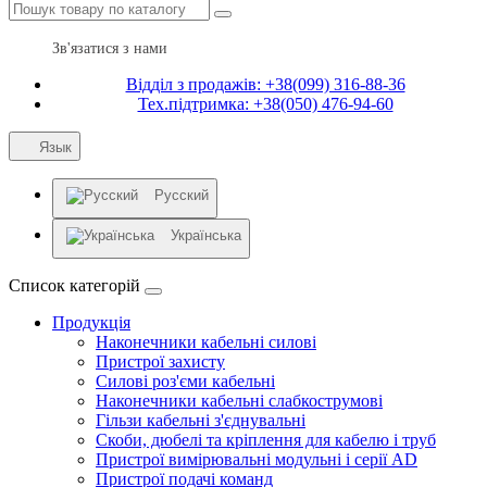
Зв'язатися з нами
Відділ з продажів: +38(099) 316-88-36
Тех.підтримка: +38(050) 476-94-60
Язык
Русский
Українська
Список категорій
Продукція
Наконечники кабельні силові
Пристрої захисту
Силові роз'єми кабельні
Наконечники кабельні слабкострумові
Гільзи кабельні з'єднувальні
Скоби, дюбелі та кріплення для кабелю і труб
Пристрої вимірювальні модульні і серії AD
Пристрої подачі команд