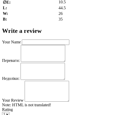
10.5
∅E:
L:
44.5
W:
26
В:
35
Write a review
Your Name
Переваги:
Недоліки:
Your Review
Note:
HTML is not translated!
Rating