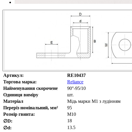
Артикул:
RE10437
Торгова марка:
Reliance
Найменування скорочене
90°-95/10
Одиниця виміру
шт.
Матеріал
Мідь марки М1 з лудінням
Переріз номінальний, мм²
95
Розмір гвинта:
М10
18
∅D:
13.5
∅d: