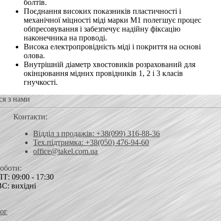
болтів.
Поєднання високих показників пластичності і
механічної міцності міді марки М1 полегшує процес
обпресовування і забезпечує надійну фіксацію
наконечника на проводі.
Висока електропровідність міді і покриття на основі
олова.
Внутрішній діаметр хвостовиків розрахований для
окінцювання мідних провідників 1, 2 і 3 класів
гнучкості.
ся з нами
Контакти:
Відділ з продажів: +38(099) 316-88-36
Тех.підтримка: +38(050) 476-94-60
office@takel.com.ua
роботи:
Т: 09:00 - 17:30
ВС: вихідні
ог