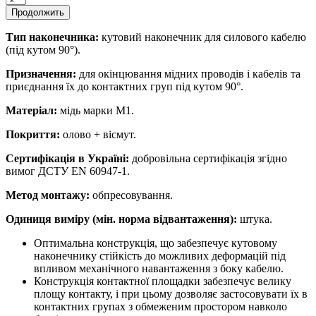
Продолжить
Тип наконечника:
кутовий наконечник для силового кабелю
(під кутом 90°).
Призначення:
для окінцювання мідних проводів і кабелів та
приєднання їх до контактних груп під кутом 90°.
Матеріал:
мідь марки М1.
Покриття:
олово + вісмут.
Сертифікація в Україні:
добровільна сертифікація згідно
вимог ДСТУ EN 60947-1.
Метод монтажу:
обпресовування.
Одиниця виміру (мін. норма відвантаження):
штука.
Оптимальна конструкція, що забезпечує кутовому
наконечнику стійкість до можливих деформацій під
впливом механічного навантаження з боку кабелю.
Конструкція контактної площадки забезпечує велику
площу контакту, і при цьому дозволяє застосовувати їх в
контактних групах з обмеженим простором навколо