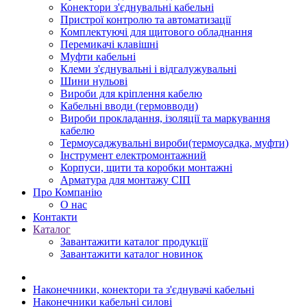
Конектори з'єднувальні кабельні
Пристрої контролю та автоматизації
Комплектуючі для щитового обладнання
Перемикачі клавішні
Муфти кабельні
Клеми з'єднувальні і відгалужувальні
Шини нульові
Вироби для кріплення кабелю
Кабельні вводи (гермовводи)
Вироби прокладання, iзоляції та маркування
кабелю
Термоусаджувальні вироби(термоусадка, муфти)
Інструмент електромонтажний
Корпуси, щити та коробки монтажні
Арматура для монтажу СІП
Про Компанію
О нас
Контакти
Каталог
Завантажити каталог продукції
Завантажити каталог новинок
Наконечники, конектори та з'єднувачі кабельні
Наконечники кабельні силові