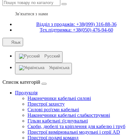
Зв'язатися з нами
Відділ з продажів: +38(099) 316-88-36
Тех.підтримка: +38(050) 476-94-60
Язык
Русский
Українська
Список категорій
Продукція
Наконечники кабельні силові
Пристрої захисту
Силові роз'єми кабельні
Наконечники кабельні слабкострумові
Гільзи кабельні з'єднувальні
Скоби, дюбелі та кріплення для кабелю і труб
Пристрої вимірювальні модульні і серії AD
Пристрої подачі команд