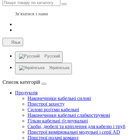
Зв'язатися з нами
Язык
Русский
Українська
Список категорій
Продукція
Наконечники кабельні силові
Пристрої захисту
Силові роз'єми кабельні
Наконечники кабельні слабкострумові
Гільзи кабельні з'єднувальні
Скоби, дюбелі та кріплення для кабелю і труб
Пристрої вимірювальні модульні і серії AD
Пристрої подачі команд