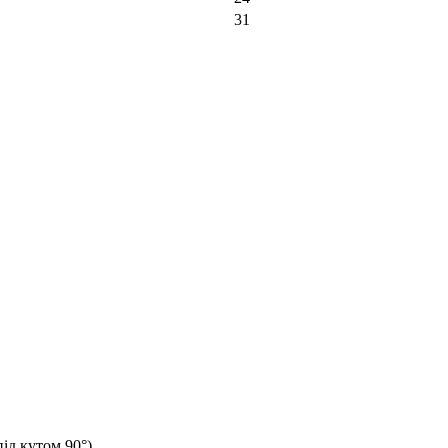
31
ід кутом 90°).