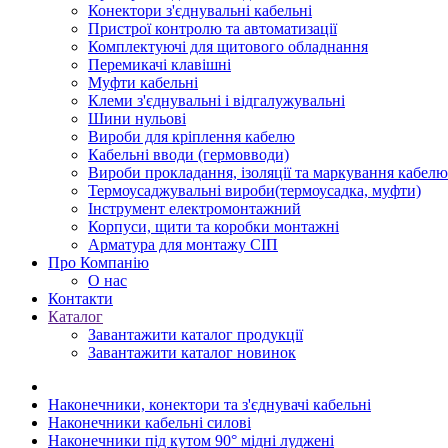
Конектори з'єднувальні кабельні
Пристрої контролю та автоматизації
Комплектуючі для щитового обладнання
Перемикачі клавішні
Муфти кабельні
Клеми з'єднувальні і відгалужувальні
Шини нульові
Вироби для кріплення кабелю
Кабельні вводи (гермовводи)
Вироби прокладання, iзоляції та маркування кабелю
Термоусаджувальні вироби(термоусадка, муфти)
Інструмент електромонтажний
Корпуси, щити та коробки монтажні
Арматура для монтажу СІП
Про Компанію
О нас
Контакти
Каталог
Завантажити каталог продукції
Завантажити каталог новинок
Наконечники, конектори та з'єднувачі кабельні
Наконечники кабельні силові
Наконечники під кутом 90° мідні луджені