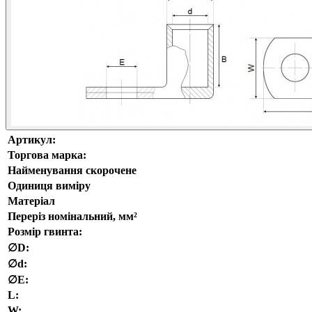
Артикул:
Торгова марка:
Найменування скорочене
Одиниця виміру
Матеріал
Переріз номінальний, мм²
Розмір гвинта:
∅D:
∅d:
∅E:
L:
W: