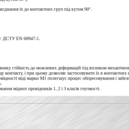
иєднання їх до контактних груп під кутом 90°.
ог ДСТУ EN 60947-1.
чнику стійкість до можливих деформацій під впливом механічно
у контакту, і при цьому дозволяє застосовувати їх в контактних
міцності міді марки М1 полегшує процес обпресовування і забез
.
ння мідних провідників 1, 2 і 3 класів гнучкості.