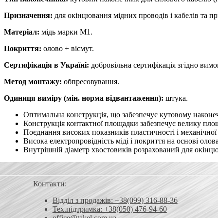
Призначення:
для окінцювання мідних проводів і кабелів та пр
Матеріал:
мідь марки М1.
Покриття:
олово + вісмут.
Сертифікація в Україні:
добровільна сертифікація згідно вим
Метод монтажу:
обпресовування.
Одиниця виміру (мін. норма відвантаження):
штука.
Оптимальна конструкція, що забезпечує кутовому наконе
Конструкція контактної площадки забезпечує велику площ
Поєднання високих показників пластичності і механічної 
Висока електропровідність міді і покриття на основі олова
Внутрішній діаметр хвостовиків розрахований для окінцюва
Контакти:
Відділ з продажів: +38(099) 316-88-36
Тех.підтримка: +38(050) 476-94-60
office@takel.com.ua