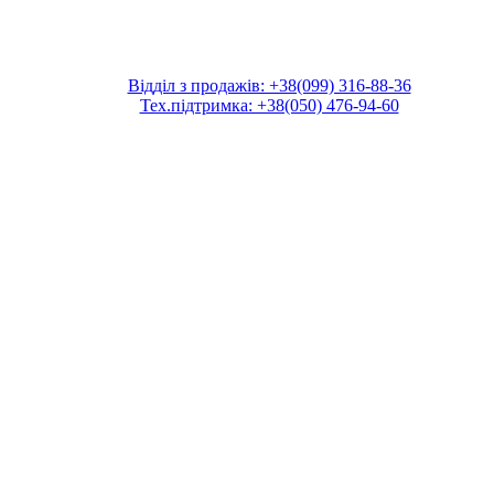
Відділ з продажів: +38(099) 316-88-36
Тех.підтримка: +38(050) 476-94-60