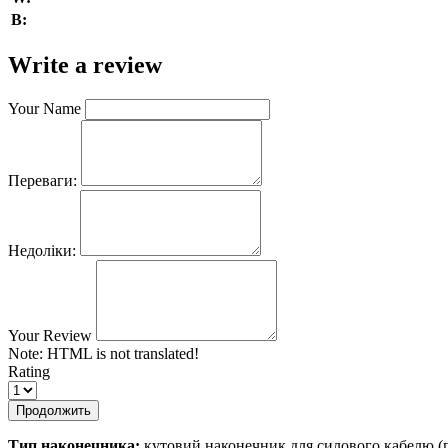
В:
Write a review
Your Name
Переваги:
Недоліки:
Your Review
Note:
HTML is not translated!
Rating
Продолжить
Тип наконечника:
кутовий наконечник для силового кабелю (п