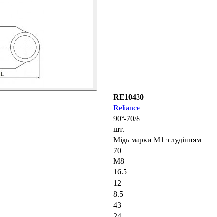
RE10430
Reliance
90°-70/8
шт.
Мідь марки М1 з лудінням
70
М8
16.5
12
8.5
43
24