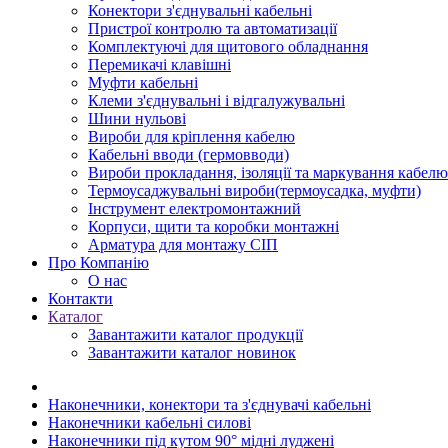
Конектори з'єднувальні кабельні
Пристрої контролю та автоматизації
Комплектуючі для щитового обладнання
Перемикачі клавішні
Муфти кабельні
Клеми з'єднувальні і відгалужувальні
Шини нульові
Вироби для кріплення кабелю
Кабельні вводи (гермовводи)
Вироби прокладання, iзоляції та маркування кабелю
Термоусаджувальні вироби(термоусадка, муфти)
Інструмент електромонтажний
Корпуси, щити та коробки монтажні
Арматура для монтажу СІП
Про Компанію
О нас
Контакти
Каталог
Завантажити каталог продукції
Завантажити каталог новинок
Наконечники, конектори та з'єднувачі кабельні
Наконечники кабельні силові
Наконечники під кутом 90° мідні луджені