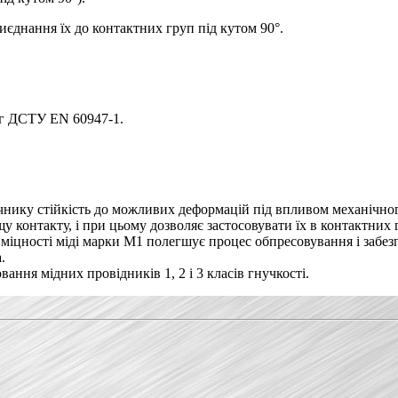
иєднання їх до контактних груп під кутом 90°.
ог ДСТУ EN 60947-1.
чнику стійкість до можливих деформацій під впливом механічно
у контакту, і при цьому дозволяє застосовувати їх в контактних
міцності міді марки М1 полегшує процес обпресовування і забез
.
ння мідних провідників 1, 2 і 3 класів гнучкості.