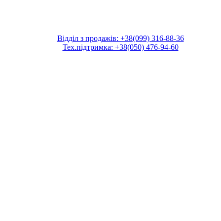
Відділ з продажів: +38(099) 316-88-36
Тех.підтримка: +38(050) 476-94-60