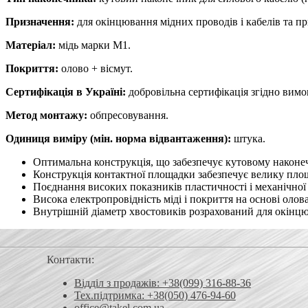
Призначення:
для окінцювання мідних проводів і кабелів та пр
Матеріал:
мідь марки М1.
Покриття:
олово + вісмут.
Сертифікація в Україні:
добровільна сертифікація згідно вим
Метод монтажу:
обпресовування.
Одиниця виміру (мін. норма відвантаження):
штука.
Оптимальна конструкція, що забезпечує кутовому наконе
Конструкція контактної площадки забезпечує велику площ
Поєднання високих показників пластичності і механічної 
Висока електропровідність міді і покриття на основі олова
Внутрішній діаметр хвостовиків розрахований для окінцюва
Контакти:
Відділ з продажів: +38(099) 316-88-36
Тех.підтримка: +38(050) 476-94-60
office@takel.com.ua