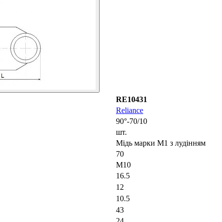
RE10431
Reliance
90°-70/10
шт.
Мідь марки М1 з лудінням
70
М10
16.5
12
10.5
43
24