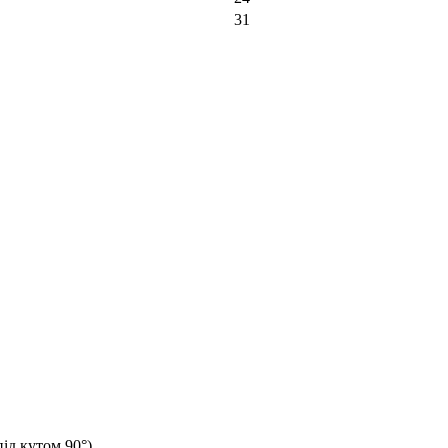
31
ід кутом 90°).