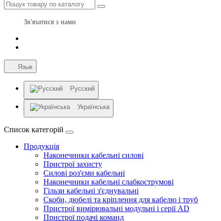
Зв'язатися з нами
Язык
Русский
Українська
Список категорій
Продукція
Наконечники кабельні силові
Пристрої захисту
Силові роз'єми кабельні
Наконечники кабельні слабкострумові
Гільзи кабельні з'єднувальні
Скоби, дюбелі та кріплення для кабелю і труб
Пристрої вимірювальні модульні і серії AD
Пристрої подачі команд