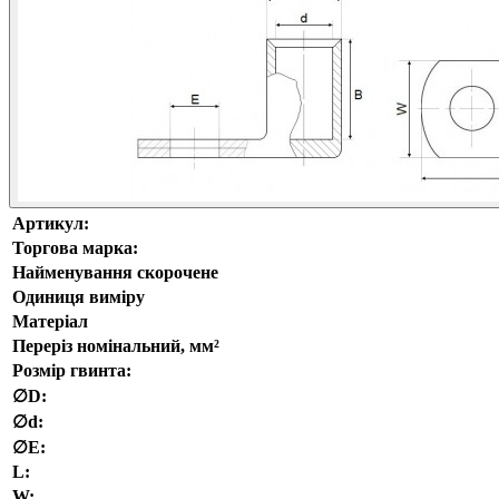
Артикул:
Торгова марка:
Найменування скорочене
Одиниця виміру
Матеріал
Переріз номінальний, мм²
Розмір гвинта:
∅D:
∅d:
∅E:
L:
W: