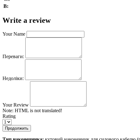
В:
Write a review
Your Name
Переваги:
Недоліки:
Your Review
Note:
HTML is not translated!
Rating
Продолжить
Тип наконечника:
кутовий наконечник для силового кабелю (п