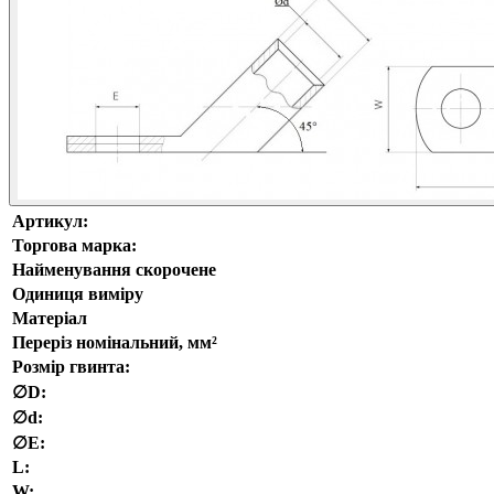
Артикул:
Торгова марка:
Найменування скорочене
Одиниця виміру
Матеріал
Переріз номінальний, мм²
Розмір гвинта:
∅D:
∅d:
∅E:
L:
W: