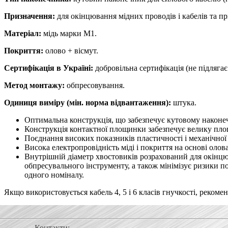
Призначення:
для окінцювання мідних проводів і кабелів та пр
Матеріал:
мідь марки М1.
Покриття:
олово + вісмут.
Сертифікація в Україні:
добровільна сертифікація (не підляга
Метод монтажу:
обпресовування.
Одиниця виміру (мін. норма відвантаження):
штука.
Оптимальна конструкція, що забезпечує кутовому наконе
Конструкція контактної площинки забезпечує велику площ
Поєднання високих показників пластичності і механічної 
Висока електропровідність міді і покриття на основі олова
Внутрішній діаметр хвостовиків розрахований для окінцюв
обпресувального інструменту, а також мінімізує ризики п
одного номіналу.
Якщо використовується кабель 4, 5 і 6 класів гнучкості, реком
Контакти: