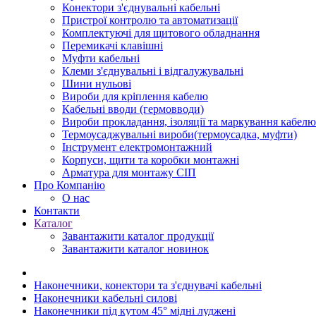
Конектори з'єднувальні кабельні
Пристрої контролю та автоматизації
Комплектуючі для щитового обладнання
Перемикачі клавішні
Муфти кабельні
Клеми з'єднувальні і відгалужувальні
Шини нульові
Вироби для кріплення кабелю
Кабельні вводи (гермовводи)
Вироби прокладання, iзоляції та маркування кабелю
Термоусаджувальні вироби(термоусадка, муфти)
Інструмент електромонтажний
Корпуси, щити та коробки монтажні
Арматура для монтажу СІП
Про Компанію
О нас
Контакти
Каталог
Завантажити каталог продукції
Завантажити каталог новинок
Наконечники, конектори та з'єднувачі кабельні
Наконечники кабельні силові
Наконечники під кутом 45° мідні луджені