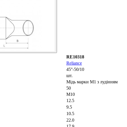
RE10318
Reliance
45°-50/10
шт.
Мідь марки М1 з лудінням
50
M10
12.5
9.5
10.5
22.0
17.9