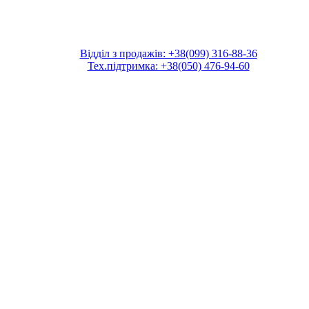
Відділ з продажів: +38(099) 316-88-36
Тех.підтримка: +38(050) 476-94-60