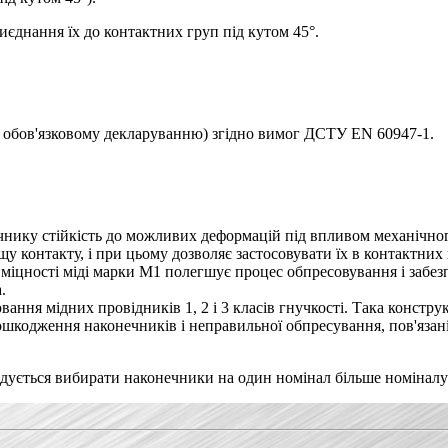
иєднання їх до контактних груп під кутом 45°.
є обов'язковому декларуванню) згідно вимог ДСТУ EN 60947-1.
чнику стійкість до можливих деформацій під впливом механічно
у контакту, і при цьому дозволяє застосовувати їх в контактних
міцності міді марки М1 полегшує процес обпресовування і забез
.
ання мідних провідників 1, 2 і 3 класів гнучкості. Така констру
ошкодження наконечників і неправильної обпресування, пов'язані
ендується вибирати наконечники на один номінал більше номіналу