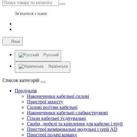
Зв'язатися з нами
Язык
Русский
Українська
Список категорій
Продукція
Наконечники кабельні силові
Пристрої захисту
Силові роз'єми кабельні
Наконечники кабельні слабкострумові
Гільзи кабельні з'єднувальні
Скоби, дюбелі та кріплення для кабелю і труб
Пристрої вимірювальні модульні і серії AD
Пристрої подачі команд