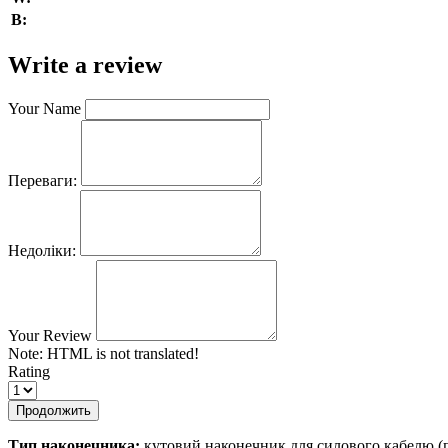
В:
Write a review
Your Name
Переваги:
Недоліки:
Your Review
Note:
HTML is not translated!
Rating
Продолжить
Тип наконечника:
кутовий наконечник для силового кабелю (п