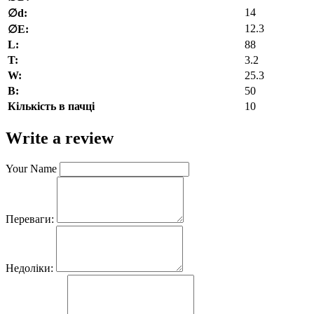
14
∅d:
12.3
∅E:
L:
88
T:
3.2
W:
25.3
В:
50
Кількість в пачці
10
Write a review
Your Name
Переваги:
Недоліки: