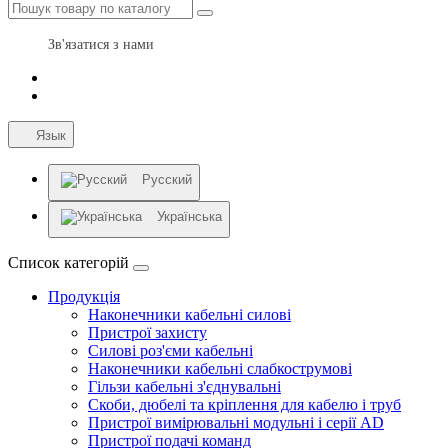
Зв'язатися з нами
Язык
Русский
Українська
Список категорій
Продукція
Наконечники кабельні силові
Пристрої захисту
Силові роз'єми кабельні
Наконечники кабельні слабкострумові
Гільзи кабельні з'єднувальні
Скоби, дюбелі та кріплення для кабелю і труб
Пристрої вимірювальні модульні і серії AD
Пристрої подачі команд