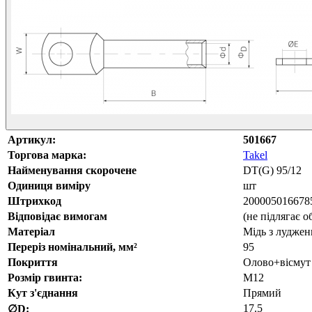
Артикул:
501667
Торгова марка:
Takel
Найменування скорочене
DT(G) 95/12
Одиниця виміру
шт
Штрихкод
200005016678
Відповідає вимогам
(не підлягає 
Матеріал
Мідь з лудже
Переріз номінальний, мм²
95
Покриття
Олово+вісмут
Розмір гвинта:
M12
Кут з'єднання
Прямий
17.5
∅D: