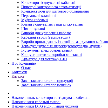
Конектори з'єднувальні кабельні
Пристрої контролю та автоматизації
Комплектуючі для щитового обладнання
Перемикачі клавішні
Муфти кабельні
Клеми з'єднувальні і відгалужувальні
Шини нульові
Вироби для кріплення кабелю
Кабельні вводи (гермовводи)
Вироби прокладання, iзоляції та маркування кабелю
Термоусаджувальні вироби(термоусадка, муфти)
Інструмент електромонтажний
Корпуси, щити та коробки монтажні
Арматура для монтажу СІП
Про Компанію
О нас
Контакти
Каталог
Завантажити каталог продукції
Завантажити каталог новинок
Наконечники, конектори та з'єднувачі кабельні
Наконечники кабельні силові
Наконечники DTG мідні і мідні луджені