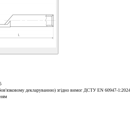
5
обов'язковому декларуванню) згідно вимог ДСТУ EN 60947-1:202
нням