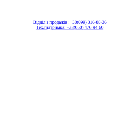
Відділ з продажів: +38(099) 316-88-36
Тех.підтримка: +38(050) 476-94-60