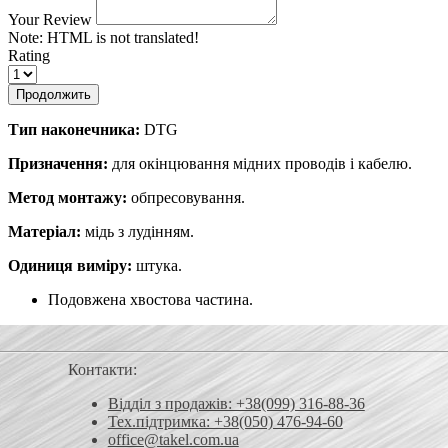
Your Review
Note:
HTML is not translated!
Rating
Продолжить
Тип наконечника:
DTG
Призначення:
для окінцювання мідних проводів і кабелю.
Метод монтажу:
обпресовування.
Матеріал:
мідь з лудінням.
Одиниця виміру:
штука.
Подовжена хвостова частина.
Контакти:
Відділ з продажів: +38(099) 316-88-36
Тех.підтримка: +38(050) 476-94-60
office@takel.com.ua