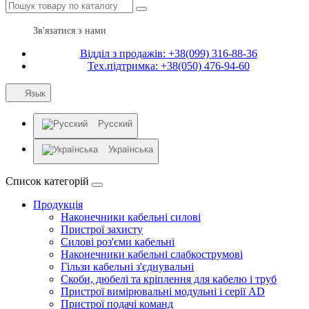
Зв'язатися з нами
Відділ з продажів: +38(099) 316-88-36
Тех.підтримка: +38(050) 476-94-60
Язык
Русский
Українська
Список категорій
Продукція
Наконечники кабельні силові
Пристрої захисту
Силові роз'єми кабельні
Наконечники кабельні слабкострумові
Гільзи кабельні з'єднувальні
Скоби, дюбелі та кріплення для кабелю і труб
Пристрої вимірювальні модульні і серії AD
Пристрої подачі команд