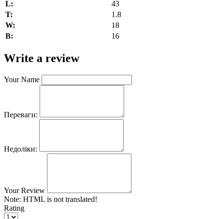
L:
43
T:
1.8
W:
18
В:
16
Write a review
Your Name
Переваги:
Недоліки:
Your Review
Note:
HTML is not translated!
Rating