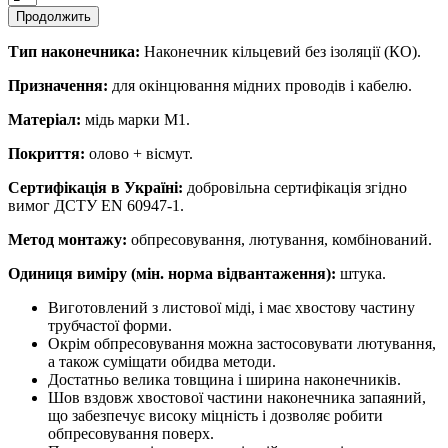
Продолжить
Тип наконечника:
Наконечник кільцевий без ізоляції (КО).
Призначення:
для окінцювання мідних проводів і кабелю.
Матеріал:
мідь марки М1.
Покриття:
олово + вісмут.
Сертифікація в Україні:
добровільна сертифікація згідно
вимог ДСТУ EN 60947-1.
Метод монтажу:
обпресовування, лютування, комбінований.
Одиниця виміру (мін. норма відвантаження):
штука.
Виготовлений з листової міді, і має хвостову частину
трубчастої форми.
Окрім обпресовування можна застосовувати лютування,
а також суміщати обидва методи.
Достатньо велика товщина і ширина наконечників.
Шов вздовж хвостової частини наконечника запаяний,
що забезпечує високу міцність і дозволяє робити
обпресовування поверх.