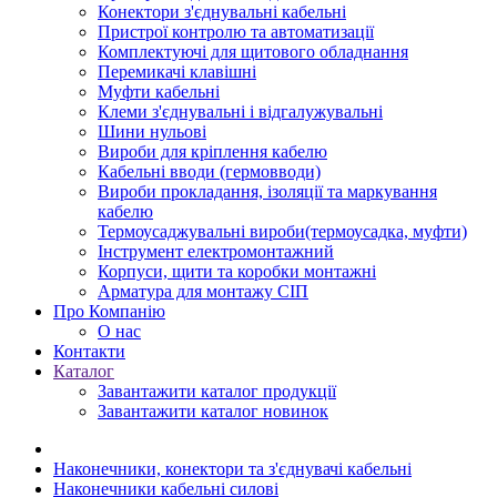
Конектори з'єднувальні кабельні
Пристрої контролю та автоматизації
Комплектуючі для щитового обладнання
Перемикачі клавішні
Муфти кабельні
Клеми з'єднувальні і відгалужувальні
Шини нульові
Вироби для кріплення кабелю
Кабельні вводи (гермовводи)
Вироби прокладання, iзоляції та маркування
кабелю
Термоусаджувальні вироби(термоусадка, муфти)
Інструмент електромонтажний
Корпуси, щити та коробки монтажні
Арматура для монтажу СІП
Про Компанію
О нас
Контакти
Каталог
Завантажити каталог продукції
Завантажити каталог новинок
Наконечники, конектори та з'єднувачі кабельні
Наконечники кабельні силові