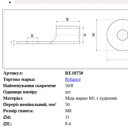
Артикул:
RE10750
Торгова марка:
Reliance
Найменування скорочене
50/8
Одиниця виміру
шт.
Матеріал
Мідь марки М1 з лудінням
Переріз номінальний, мм²
50
Розмір гвинта:
M8
11
∅d:
8.4
∅E: