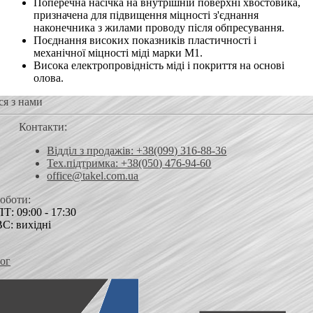
Поперечна насічка на внутрішній поверхні хвостовика,
призначена для підвищення міцності з'єднання
наконечника з жилами проводу після обпресування.
Поєднання високих показників пластичності і
механічної міцності міді марки М1.
Висока електропровідність міді і покриття на основі
олова.
ся з нами
Контакти:
Відділ з продажів: +38(099) 316-88-36
Тех.підтримка: +38(050) 476-94-60
office@takel.com.ua
роботи:
Т: 09:00 - 17:30
ВС: вихідні
ог