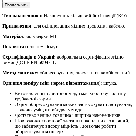
Продолжить
Тип наконечника:
Наконечник кільцевий без ізоляції (КО).
Призначення:
для окінцювання мідних проводів і кабелю.
Матеріал:
мідь марки М1.
Покриття:
олово + вісмут.
Сертифікація в Україні:
добровільна сертифікація згідно
вимог ДСТУ EN 60947-1.
Метод монтажу:
обпресовування, лютування, комбінований.
Одиниця виміру (мін. норма відвантаження):
штука.
Виготовлений з листової міді, і має хвостову частину
трубчастої форми.
Окрім обпресовування можна застосовувати лютування,
а також суміщати обидва методи.
Достатньо велика товщина і ширина наконечників.
Шов вздовж хвостової частини наконечника запаяний,
що забезпечує високу міцність і дозволяє робити
обпресовування поверх.