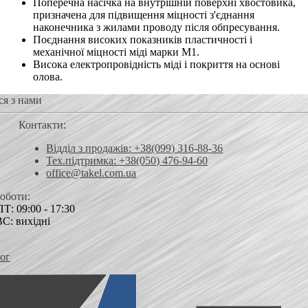
Поперечна насічка на внутрішній поверхні хвостовика,
призначена для підвищення міцності з'єднання
наконечника з жилами проводу після обпресування.
Поєднання високих показників пластичності і
механічної міцності міді марки М1.
Висока електропровідність міді і покриття на основі
олова.
ся з нами
Контакти:
Відділ з продажів: +38(099) 316-88-36
Тех.підтримка: +38(050) 476-94-60
office@takel.com.ua
роботи:
Т: 09:00 - 17:30
ВС: вихідні
ог