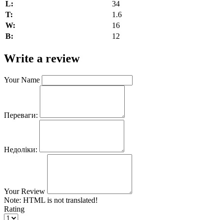
L:
34
T:
1.6
W:
16
В:
12
Write a review
Your Name
Переваги:
Недоліки:
Your Review
Note:
HTML is not translated!
Rating