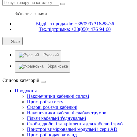
Зв'язатися з нами
Відділ з продажів: +38(099) 316-88-36
Тех.підтримка: +38(050) 476-94-60
Язык
Русский
Українська
Список категорій
Продукція
Наконечники кабельні силові
Пристрої захисту
Силові роз'єми кабельні
Наконечники кабельні слабкострумові
Гільзи кабельні з'єднувальні
Скоби, дюбелі та кріплення для кабелю і труб
Пристрої вимірювальні модульні і серії AD
Пристрої подачі команд