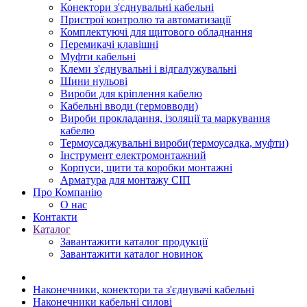
Конектори з'єднувальні кабельні
Пристрої контролю та автоматизації
Комплектуючі для щитового обладнання
Перемикачі клавішні
Муфти кабельні
Клеми з'єднувальні і відгалужувальні
Шини нульові
Вироби для кріплення кабелю
Кабельні вводи (гермовводи)
Вироби прокладання, iзоляції та маркування
кабелю
Термоусаджувальні вироби(термоусадка, муфти)
Інструмент електромонтажний
Корпуси, щити та коробки монтажні
Арматура для монтажу СІП
Про Компанію
О нас
Контакти
Каталог
Завантажити каталог продукції
Завантажити каталог новинок
Наконечники, конектори та з'єднувачі кабельні
Наконечники кабельні силові