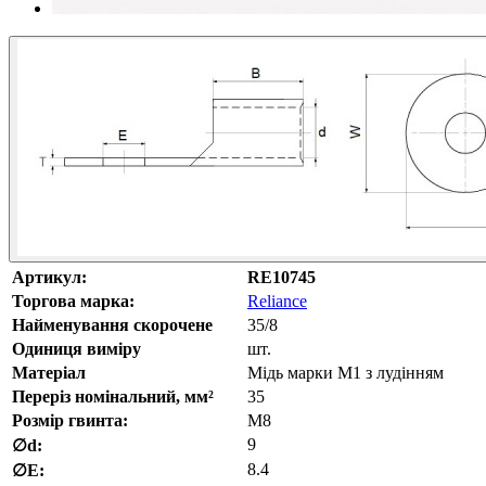
Артикул:
RE10745
Торгова марка:
Reliance
Найменування скорочене
35/8
Одиниця виміру
шт.
Матеріал
Мідь марки М1 з лудінням
Переріз номінальний, мм²
35
Розмір гвинта:
M8
9
∅d:
8.4
∅E: