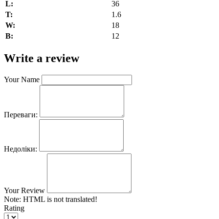
L:
36
T:
1.6
W:
18
В:
12
Write a review
Your Name
Переваги:
Недоліки:
Your Review
Note:
HTML is not translated!
Rating