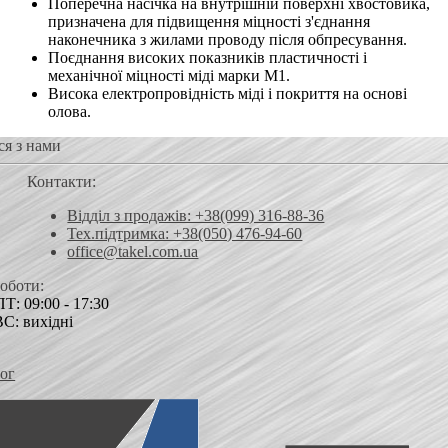
Поперечна насічка на внутрішній поверхні хвостовика,
призначена для підвищення міцності з'єднання
наконечника з жилами проводу після обпресування.
Поєднання високих показників пластичності і
механічної міцності міді марки М1.
Висока електропровідність міді і покриття на основі
олова.
ся з нами
Контакти:
Відділ з продажів: +38(099) 316-88-36
Тех.підтримка: +38(050) 476-94-60
office@takel.com.ua
роботи:
Т: 09:00 - 17:30
ВС: вихідні
ог