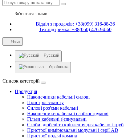
Зв'язатися з нами
Відділ з продажів: +38(099) 316-88-36
Тех.підтримка: +38(050) 476-94-60
Язык
Русский
Українська
Список категорій
Продукція
Наконечники кабельні силові
Пристрої захисту
Силові роз'єми кабельні
Наконечники кабельні слабкострумові
Гільзи кабельні з'єднувальні
Скоби, дюбелі та кріплення для кабелю і труб
Пристрої вимірювальні модульні і серії AD
Пристрої подачі команд