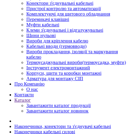
Конектори з'єднувальні кабельні
Пристрої контролю та автоматизації
Комплектуючі для щитового обладнання
Перемикачі клавішні
Муфти кабельні
Клеми з'єднувальні і відгалужувальні
Шини нульові
Вироби для кріплення кабелю
Кабельні вводи (гермовводи)
Вироби прокладання, iзоляції та маркування
кабелю
Термоусаджувальні вироби(термоусадка, муфти)
Інструмент електромонтажний
Корпуси, щити та коробки монтажні
Арматура для монтажу СІП
Про Компанію
О нас
Контакти
Каталог
Завантажити каталог продукції
Завантажити каталог новинок
Наконечники, конектори та з'єднувачі кабельні
Наконечники кабельні силові