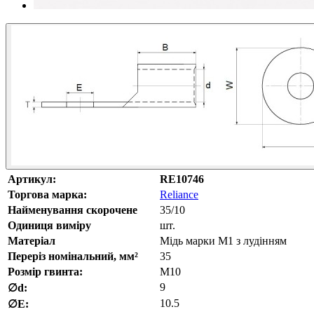
Артикул:
RE10746
Торгова марка:
Reliance
Найменування скорочене
35/10
Одиниця виміру
шт.
Матеріал
Мідь марки М1 з лудінням
Переріз номінальний, мм²
35
Розмір гвинта:
M10
9
∅d:
10.5
∅E: