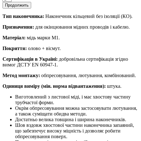
Продолжить
Тип наконечника:
Наконечник кільцевий без ізоляції (КО).
Призначення:
для окінцювання мідних проводів і кабелю.
Матеріал:
мідь марки М1.
Покриття:
олово + вісмут.
Сертифікація в Україні:
добровільна сертифікація згідно
вимог ДСТУ EN 60947-1.
Метод монтажу:
обпресовування, лютування, комбінований.
Одиниця виміру (мін. норма відвантаження):
штука.
Виготовлений з листової міді, і має хвостову частину
трубчастої форми.
Окрім обпресовування можна застосовувати лютування,
а також суміщати обидва методи.
Достатньо велика товщина і ширина наконечників.
Шов вздовж хвостової частини наконечника запаяний,
що забезпечує високу міцність і дозволяє робити
обпресовування поверх.