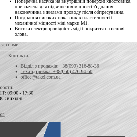
Поперечна насічка на внутрішній поверхні хвостовика,
призначена для підвищення міцності з'єднання
наконечника з жилами проводу після обпресування.
Поєднання високих показників пластичності і
механічної міцності міді марки М1.
Висока електропровідність міді і покриття на основі
олова.
ся з нами
Контакти:
Відділ з продажів: +38(099) 316-88-36
Тех.підтримка: +38(050) 476-94-60
office@takel.com.ua
роботи:
Т: 09:00 - 17:30
ВС: вихідні
ог