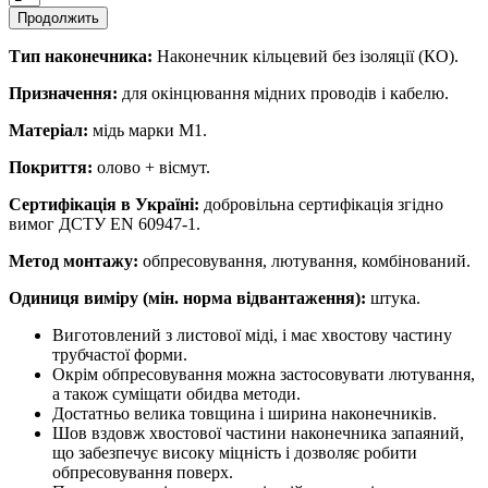
Продолжить
Тип наконечника:
Наконечник кільцевий без ізоляції (КО).
Призначення:
для окінцювання мідних проводів і кабелю.
Матеріал:
мідь марки М1.
Покриття:
олово + вісмут.
Сертифікація в Україні:
добровільна сертифікація згідно
вимог ДСТУ EN 60947-1.
Метод монтажу:
обпресовування, лютування, комбінований.
Одиниця виміру (мін. норма відвантаження):
штука.
Виготовлений з листової міді, і має хвостову частину
трубчастої форми.
Окрім обпресовування можна застосовувати лютування,
а також суміщати обидва методи.
Достатньо велика товщина і ширина наконечників.
Шов вздовж хвостової частини наконечника запаяний,
що забезпечує високу міцність і дозволяє робити
обпресовування поверх.