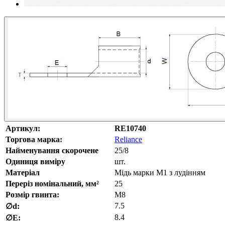
Артикул:
RE10740
Торгова марка:
Reliance
Найменування скорочене
25/8
Одиниця виміру
шт.
Матеріал
Мідь марки М1 з лудінням
Переріз номінальний, мм²
25
Розмір гвинта:
M8
7.5
∅d:
8.4
∅E: