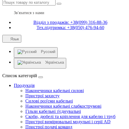
Зв'язатися з нами
Відділ з продажів: +38(099) 316-88-36
Тех.підтримка: +38(050) 476-94-60
Язык
Русский
Українська
Список категорій
Продукція
Наконечники кабельні силові
Пристрої захисту
Силові роз'єми кабельні
Наконечники кабельні слабкострумові
Гільзи кабельні з'єднувальні
Скоби, дюбелі та кріплення для кабелю і труб
Пристрої вимірювальні модульні і серії AD
Пристрої подачі команд