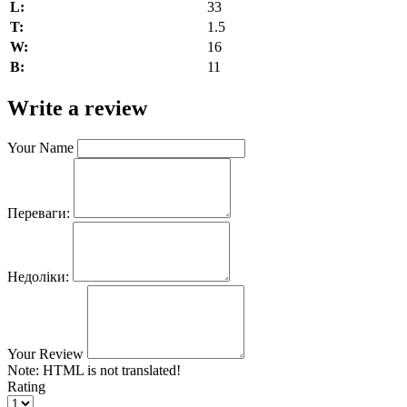
L:
33
T:
1.5
W:
16
В:
11
Write a review
Your Name
Переваги:
Недоліки:
Your Review
Note:
HTML is not translated!
Rating