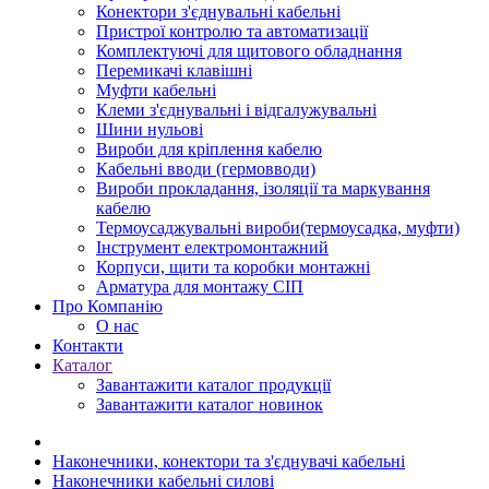
Конектори з'єднувальні кабельні
Пристрої контролю та автоматизації
Комплектуючі для щитового обладнання
Перемикачі клавішні
Муфти кабельні
Клеми з'єднувальні і відгалужувальні
Шини нульові
Вироби для кріплення кабелю
Кабельні вводи (гермовводи)
Вироби прокладання, iзоляції та маркування
кабелю
Термоусаджувальні вироби(термоусадка, муфти)
Інструмент електромонтажний
Корпуси, щити та коробки монтажні
Арматура для монтажу СІП
Про Компанію
О нас
Контакти
Каталог
Завантажити каталог продукції
Завантажити каталог новинок
Наконечники, конектори та з'єднувачі кабельні
Наконечники кабельні силові