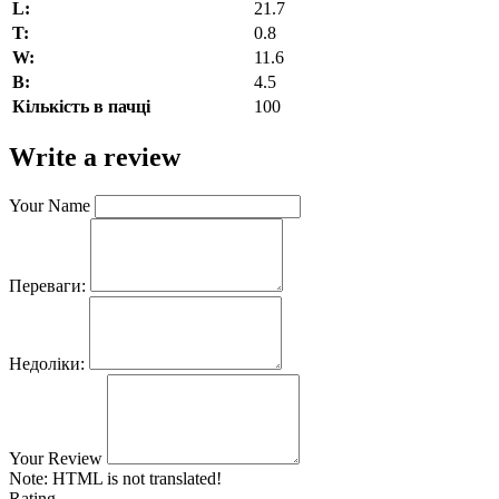
L:
21.7
T:
0.8
W:
11.6
В:
4.5
Кількість в пачці
100
Write a review
Your Name
Переваги:
Недоліки:
Your Review
Note:
HTML is not translated!
Rating