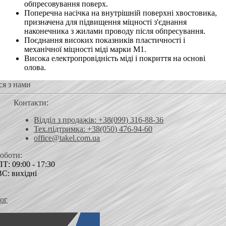
обпресовування поверх.
Поперечна насічка на внутрішній поверхні хвостовика,
призначена для підвищення міцності з'єднання
наконечника з жилами проводу після обпресування.
Поєднання високих показників пластичності і
механічної міцності міді марки М1.
Висока електропровідність міді і покриття на основі
олова.
ся з нами
Контакти:
Відділ з продажів: +38(099) 316-88-36
Тех.підтримка: +38(050) 476-94-60
office@takel.com.ua
роботи:
Т: 09:00 - 17:30
ВС: вихідні
ог