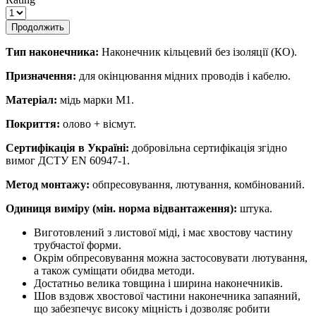
Продолжить
Тип наконечника:
Наконечник кільцевий без ізоляції (КО).
Призначення:
для окінцювання мідних проводів і кабелю.
Матеріал:
мідь марки М1.
Покриття:
олово + вісмут.
Сертифікація в Україні:
добровільна сертифікація згідно
вимог ДСТУ EN 60947-1.
Метод монтажу:
обпресовування, лютування, комбінований.
Одиниця виміру (мін. норма відвантаження):
штука.
Виготовлений з листової міді, і має хвостову частину
трубчастої форми.
Окрім обпресовування можна застосовувати лютування,
а також суміщати обидва методи.
Достатньо велика товщина і ширина наконечників.
Шов вздовж хвостової частини наконечника запаяний,
що забезпечує високу міцність і дозволяє робити