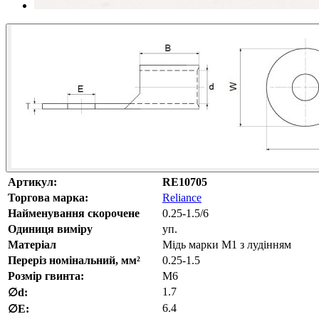
Артикул:
RE10705
Торгова марка:
Reliance
Найменування скорочене
0.25-1.5/6
Одиниця виміру
уп.
Матеріал
Мідь марки М1 з лудінням
Переріз номінальний, мм²
0.25-1.5
Розмір гвинта:
M6
1.7
∅d:
6.4
∅E: