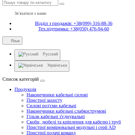
Зв'язатися з нами
Відділ з продажів: +38(099) 316-88-36
Тех.підтримка: +38(050) 476-94-60
Язык
Русский
Українська
Список категорій
Продукція
Наконечники кабельні силові
Пристрої захисту
Силові роз'єми кабельні
Наконечники кабельні слабкострумові
Гільзи кабельні з'єднувальні
Скоби, дюбелі та кріплення для кабелю і труб
Пристрої вимірювальні модульні і серії AD
Пристрої подачі команд