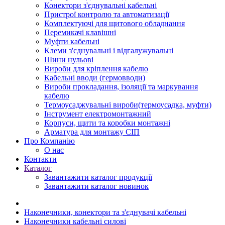
Конектори з'єднувальні кабельні
Пристрої контролю та автоматизації
Комплектуючі для щитового обладнання
Перемикачі клавішні
Муфти кабельні
Клеми з'єднувальні і відгалужувальні
Шини нульові
Вироби для кріплення кабелю
Кабельні вводи (гермовводи)
Вироби прокладання, iзоляції та маркування
кабелю
Термоусаджувальні вироби(термоусадка, муфти)
Інструмент електромонтажний
Корпуси, щити та коробки монтажні
Арматура для монтажу СІП
Про Компанію
О нас
Контакти
Каталог
Завантажити каталог продукції
Завантажити каталог новинок
Наконечники, конектори та з'єднувачі кабельні
Наконечники кабельні силові