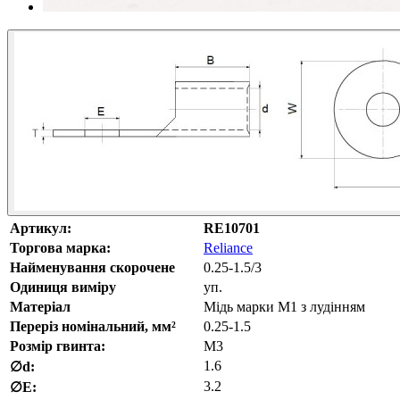
Артикул:
RE10701
Торгова марка:
Reliance
Найменування скорочене
0.25-1.5/3
Одиниця виміру
уп.
Матеріал
Мідь марки М1 з лудінням
Переріз номінальний, мм²
0.25-1.5
Розмір гвинта:
M3
1.6
∅d:
3.2
∅E: