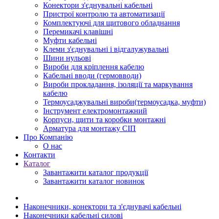
Конектори з'єднувальні кабельні
Пристрої контролю та автоматизації
Комплектуючі для щитового обладнання
Перемикачі клавішні
Муфти кабельні
Клеми з'єднувальні і відгалужувальні
Шини нульові
Вироби для кріплення кабелю
Кабельні вводи (гермовводи)
Вироби прокладання, iзоляції та маркування
кабелю
Термоусаджувальні вироби(термоусадка, муфти)
Інструмент електромонтажний
Корпуси, щити та коробки монтажні
Арматура для монтажу СІП
Про Компанію
О нас
Контакти
Каталог
Завантажити каталог продукції
Завантажити каталог новинок
Наконечники, конектори та з'єднувачі кабельні
Наконечники кабельні силові