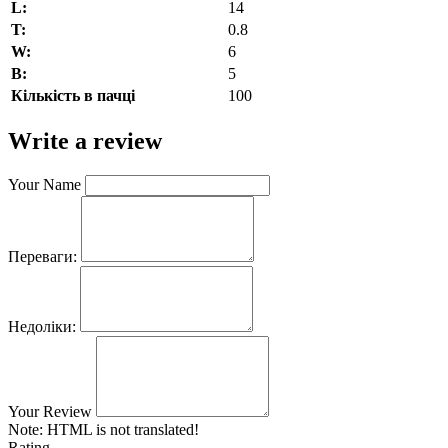
L:
14
T:
0.8
W:
6
В:
5
Кількість в пачці
100
Write a review
Your Name
Переваги:
Недоліки:
Your Review
Note:
HTML is not translated!
Rating