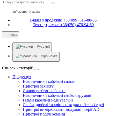
Зв'язатися з нами
Відділ з продажів: +38(099) 316-88-36
Тех.підтримка: +38(050) 476-94-60
Язык
Русский
Українська
Список категорій
Продукція
Наконечники кабельні силові
Пристрої захисту
Силові роз'єми кабельні
Наконечники кабельні слабкострумові
Гільзи кабельні з'єднувальні
Скоби, дюбелі та кріплення для кабелю і труб
Пристрої вимірювальні модульні і серії AD
Пристрої подачі команд