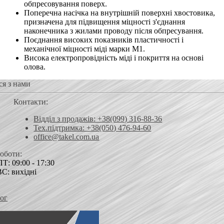
обпресовування поверх.
Поперечна насічка на внутрішній поверхні хвостовика,
призначена для підвищення міцності з'єднання
наконечника з жилами проводу після обпресування.
Поєднання високих показників пластичності і
механічної міцності міді марки М1.
Висока електропровідність міді і покриття на основі
олова.
ся з нами
Контакти:
Відділ з продажів: +38(099) 316-88-36
Тех.підтримка: +38(050) 476-94-60
office@takel.com.ua
роботи:
Т: 09:00 - 17:30
ВС: вихідні
ог