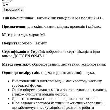
Продолжить
Тип наконечника:
Наконечник кільцевий без ізоляції (КО).
Призначення:
для окінцювання мідних проводів і кабелю.
Матеріал:
мідь марки М1.
Покриття:
олово + вісмут.
Сертифікація в Україні:
добровільна сертифікація згідно
вимог ДСТУ EN 60947-1.
Метод монтажу:
обпресовування, лютування, комбінований.
Одиниця виміру (мін. норма відвантаження):
штука.
Виготовлений з листової міді, і має хвостову частину
трубчастої форми.
Окрім обпресовування можна застосовувати лютування,
а також суміщати обидва методи.
Достатньо велика товщина і ширина наконечників.
Шов вздовж хвостової частини наконечника запаяний,
що забезпечує високу міцність і дозволяє робити