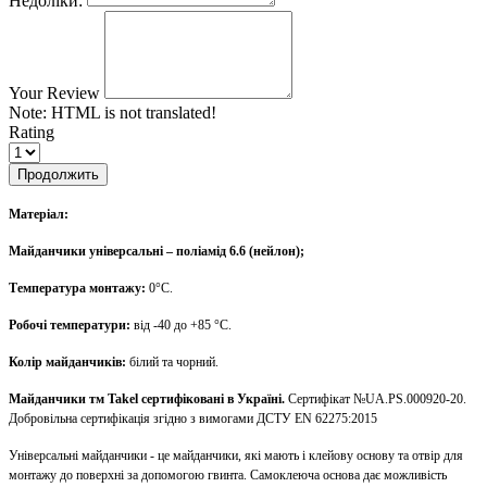
Недоліки:
Your Review
Note:
HTML is not translated!
Rating
Продолжить
Матеріал:
Майданчики універсальні – поліамід 6.6 (нейлон);
Температура монтажу:
0°С.
Робочі температури:
від -40 до +85 °С.
Колір майданчиків:
білий та чорний.
Майданчики тм Takel сертифіковані в Україні.
Сертифікат №UA.PS.000920-20.
Добровільна сертифікація згідно з вимогами ДСТУ EN 62275:2015
Універсальні майданчики - це майданчики, які мають і клейову основу та отвір для
монтажу до поверхні за допомогою гвинта. Самоклеюча основа дає можливість