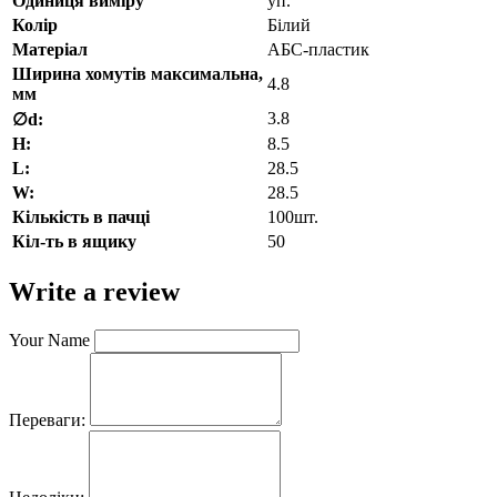
Одиниця виміру
уп.
Колір
Білий
Матеріал
АБС-пластик
Ширина хомутів максимальна,
4.8
мм
3.8
∅d:
H:
8.5
L:
28.5
W:
28.5
Кількість в пачці
100шт.
Кіл-ть в ящику
50
Write a review
Your Name
Переваги: