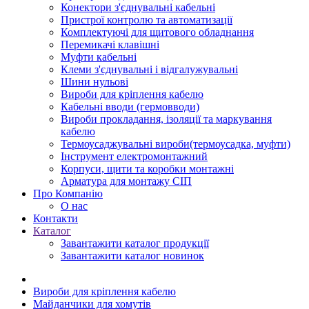
Конектори з'єднувальні кабельні
Пристрої контролю та автоматизації
Комплектуючі для щитового обладнання
Перемикачі клавішні
Муфти кабельні
Клеми з'єднувальні і відгалужувальні
Шини нульові
Вироби для кріплення кабелю
Кабельні вводи (гермовводи)
Вироби прокладання, iзоляції та маркування
кабелю
Термоусаджувальні вироби(термоусадка, муфти)
Інструмент електромонтажний
Корпуси, щити та коробки монтажні
Арматура для монтажу СІП
Про Компанію
О нас
Контакти
Каталог
Завантажити каталог продукції
Завантажити каталог новинок
Вироби для кріплення кабелю
Майданчики для хомутів