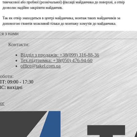
тимчасової або пробної (розмічальної) фіксації майданчика до поверхні, а отвір
дозволяє надійно закріпити майданчик.
Так як отвір знаходиться в центрі майданчика, монтаж таких майданчиків за
допомогою гвинтів можливий тільки до монтажу хомутів до майданчика.
ся з нами
Контакти:
Відділ з продажів: +38(099) 316-88-36
Тех.підтримка: +38(050) 476-94-60
office@takel.com.ua
роботи:
Т: 09:00 - 17:30
ВС: вихідні
ог