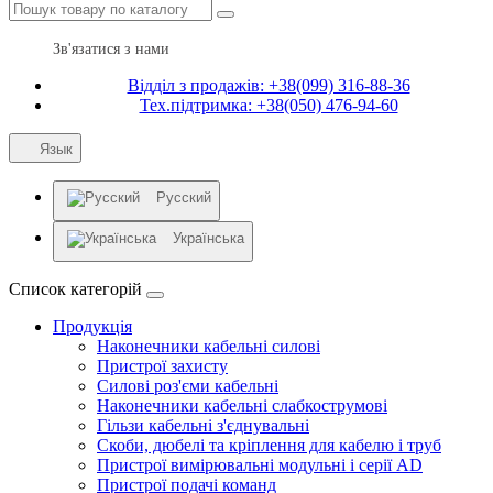
Зв'язатися з нами
Відділ з продажів: +38(099) 316-88-36
Тех.підтримка: +38(050) 476-94-60
Язык
Русский
Українська
Список категорій
Продукція
Наконечники кабельні силові
Пристрої захисту
Силові роз'єми кабельні
Наконечники кабельні слабкострумові
Гільзи кабельні з'єднувальні
Скоби, дюбелі та кріплення для кабелю і труб
Пристрої вимірювальні модульні і серії AD
Пристрої подачі команд