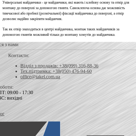
Універсальні майданчики - це майданчики, які мають і клейову основу та отвір для
монтажу до поверхні за допомогою гвинта. Самоклеюча основа дає можливість
тимчасової або пробної (розмічальної) фіксації майданчика до поверхні, а отвір
дозволяє надійно закріпити майданчик.
Так як отвір знаходиться в центрі майданчика, монтаж таких майданчиків за
допомогою гвинтів можливий тільки до монтажу хомутів до майданчика.
ся з нами
Контакти:
Відділ з продажів: +38(099) 316-88-36
Тех.підтримка: +38(050) 476-94-60
office@takel.com.ua
роботи:
Т: 09:00 - 17:30
ВС: вихідні
ог