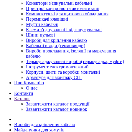
Конектори з'єднувальні кабельні
Пристрої контролю та автоматизації
Комплектуючі для щитового обладнання
Перемикачі клавішні
Муфти кабельні
Клеми з'єднувальні і відгалужувальні
Шини нульові
Вироби для кріплення кабелю
Кабельні вводи (гермовводи)
Вироби прокладання, iзоляції та маркування
кабелю
Термоусаджувальні вироби(термоусадка, муфти)
Інструмент електромонтажний
Корпуси, щити та коробки монтажні
Арматура для монтажу СІП
Про Компанію
О нас
Контакти
Каталог
Завантажити каталог продукції
Завантажити каталог новинок
Вироби для кріплення кабелю
Майданчики для хомутів