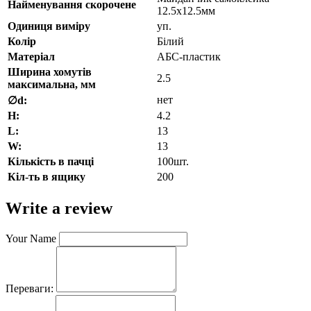
Найменування скорочене
12.5х12.5мм
Одиниця виміру
уп.
Колір
Білий
Матеріал
АБС-пластик
Ширина хомутів
2.5
максимальна, мм
нет
∅d:
H:
4.2
L:
13
W:
13
Кількість в пачці
100шт.
Кіл-ть в ящику
200
Write a review
Your Name
Переваги: