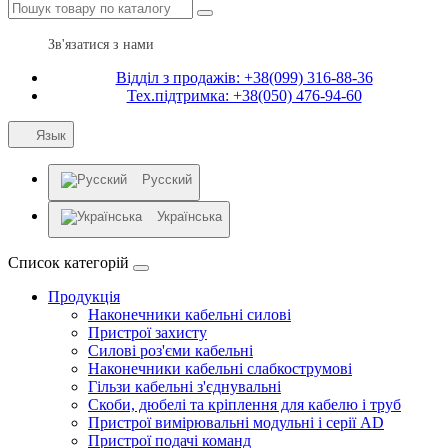
Зв'язатися з нами
Відділ з продажів: +38(099) 316-88-36
Тех.підтримка: +38(050) 476-94-60
Язык
Русский
Українська
Список категорій
Продукція
Наконечники кабельні силові
Пристрої захисту
Силові роз'єми кабельні
Наконечники кабельні слабкострумові
Гільзи кабельні з'єднувальні
Скоби, дюбелі та кріплення для кабелю і труб
Пристрої вимірювальні модульні і серії AD
Пристрої подачі команд