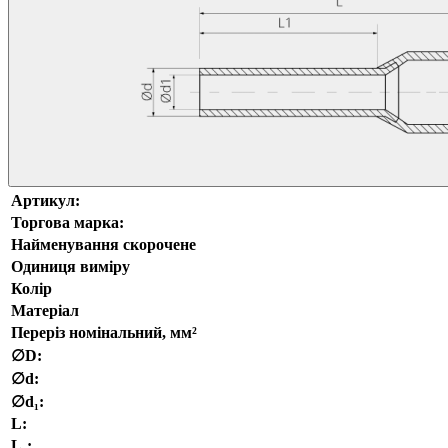
Артикул:
Торгова марка:
Найменування скорочене
Одиниця виміру
Колір
Матеріал
Переріз номінальний, мм²
∅D:
∅d:
∅d₁:
L:
L₁: