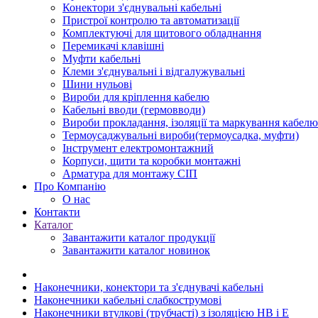
Конектори з'єднувальні кабельні
Пристрої контролю та автоматизації
Комплектуючі для щитового обладнання
Перемикачі клавішні
Муфти кабельні
Клеми з'єднувальні і відгалужувальні
Шини нульові
Вироби для кріплення кабелю
Кабельні вводи (гермовводи)
Вироби прокладання, iзоляції та маркування кабелю
Термоусаджувальні вироби(термоусадка, муфти)
Інструмент електромонтажний
Корпуси, щити та коробки монтажні
Арматура для монтажу СІП
Про Компанію
О нас
Контакти
Каталог
Завантажити каталог продукції
Завантажити каталог новинок
Наконечники, конектори та з'єднувачі кабельні
Наконечники кабельні слабкострумові
Наконечники втулкові (трубчасті) з ізоляцією НВ і Е