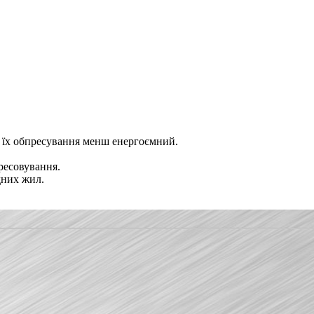
с їх обпресування менш енергоємний.
пресовування.
дних жил.