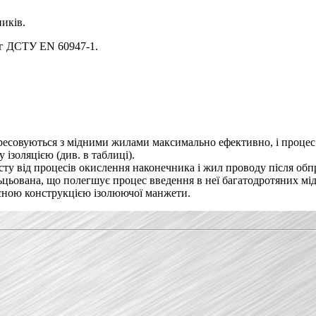
иків.
ог ДСТУ EN 60947-1.
пресовуються з мідними жилами максимально ефективно, і проце
ізоляцією (див. в таблиці).
исту від процесів окислення наконечника і жил проводу після об
цьована, що полегшує процес введення в неї багатодротяних мі
сною конструкцією ізолюючої манжети.