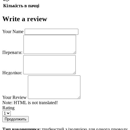
Кількість в пачці
Write a review
Your Name
Переваги:
Недоліки:
Your Review
Note:
HTML is not translated!
Rating
Продолжить
Тип наконечника:
трубчастий з ізоляцією для одного проводу.