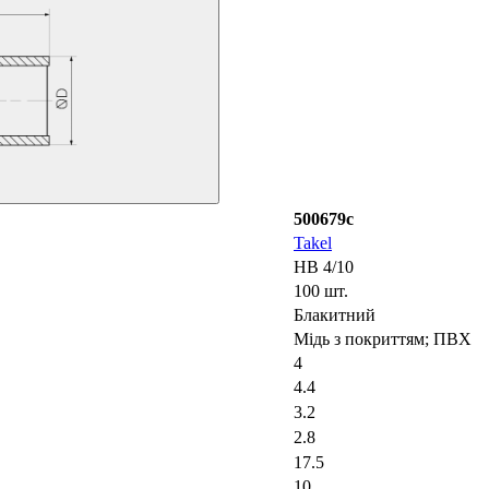
500679с
Takel
НВ 4/10
100 шт.
Блакитний
Мідь з покриттям; ПВХ
4
4.4
3.2
2.8
17.5
10