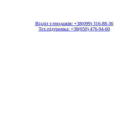
Відділ з продажів: +38(099) 316-88-36
Тех.підтримка: +38(050) 476-94-60