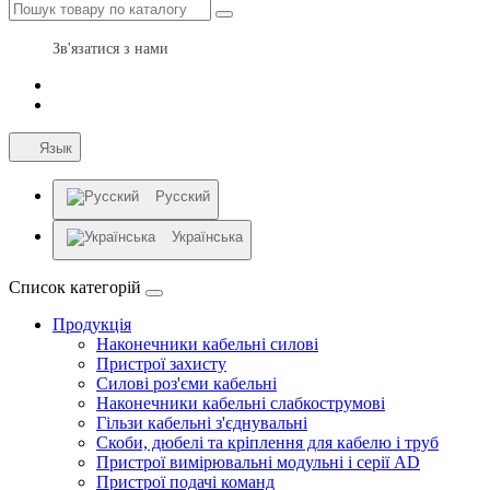
Зв'язатися з нами
Язык
Русский
Українська
Список категорій
Продукція
Наконечники кабельні силові
Пристрої захисту
Силові роз'єми кабельні
Наконечники кабельні слабкострумові
Гільзи кабельні з'єднувальні
Скоби, дюбелі та кріплення для кабелю і труб
Пристрої вимірювальні модульні і серії AD
Пристрої подачі команд