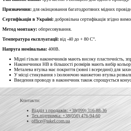
Призначення:
для окінцювання багатодротяних мідних провідн
Сертифікація в Україні:
добровільна сертифікація згідно вим
Метод монтажу:
обпресовування.
Температура експлуатації:
від -40 до + 80 С°.
Напруга номінальна:
400В.
Мідні гільзи наконечників мають високу пластичність, з
Наконечники HB в більшості розмірів мають вибір кольору 
Металева втулка має покриття (зовні і всередині) для зах
У місці стикування з ізолюючою манжетою втулка розваль
Введення проводу в наконечник також спрощується кону
Контакти:
Відділ з продажів: +38(099) 316-88-36
Тех.підтримка: +38(050) 476-94-60
office@takel.com.ua