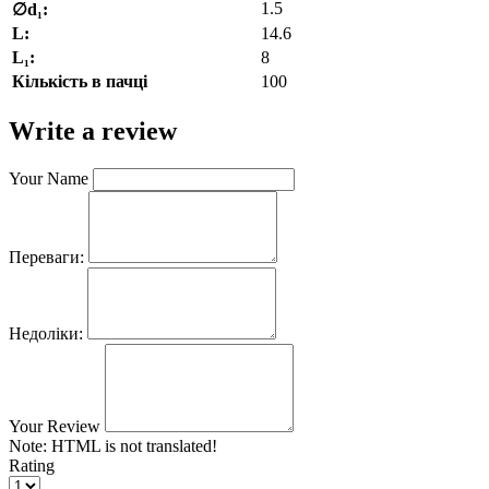
1.5
∅d₁:
L:
14.6
L₁:
8
Кількість в пачці
100
Write a review
Your Name
Переваги:
Недоліки:
Your Review
Note:
HTML is not translated!
Rating