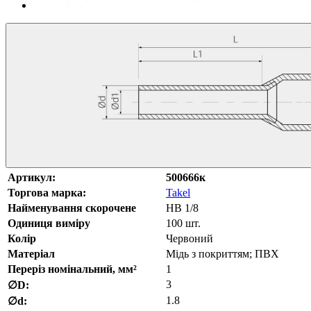
Артикул:
500666к
Торгова марка:
Takel
Найменування скорочене
НВ 1/8
Одиниця виміру
100 шт.
Колір
Червоний
Матеріал
Мідь з покриттям; ПВХ
Переріз номінальний, мм²
1
3
∅D:
1.8
∅d: