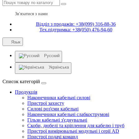
Зв'язатися з нами
Відділ з продажів: +38(099) 316-88-36
Тех.підтримка: +38(050) 476-94-60
Язык
Русский
Українська
Список категорій
Продукція
Наконечники кабельні силові
Пристрої захисту
Силові роз'єми кабельні
Наконечники кабельні слабкострумові
Гільзи кабельні з'єднувальні
Скоби, дюбелі та кріплення для кабелю і труб
Пристрої вимірювальні модульні і серії AD
Пристрої подачі команд