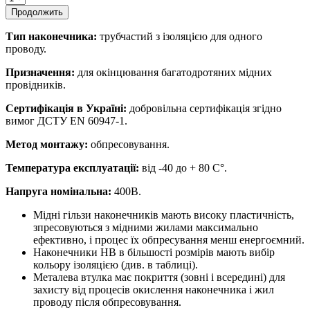
Продолжить
Тип наконечника:
трубчастий з ізоляцією для одного
проводу.
Призначення:
для окінцювання багатодротяних мідних
провідників.
Сертифікація в Україні:
добровільна сертифікація згідно
вимог ДСТУ EN 60947-1.
Метод монтажу:
обпресовування.
Температура експлуатації:
від -40 до + 80 С°.
Напруга номінальна:
400В.
Мідні гільзи наконечників мають високу пластичність,
зпресовуються з мідними жилами максимально
ефективно, і процес їх обпресування менш енергоємний.
Наконечники HB в більшості розмірів мають вибір
кольору ізоляцією (див. в таблиці).
Металева втулка має покриття (зовні і всередині) для
захисту від процесів окислення наконечника і жил
проводу після обпресовування.