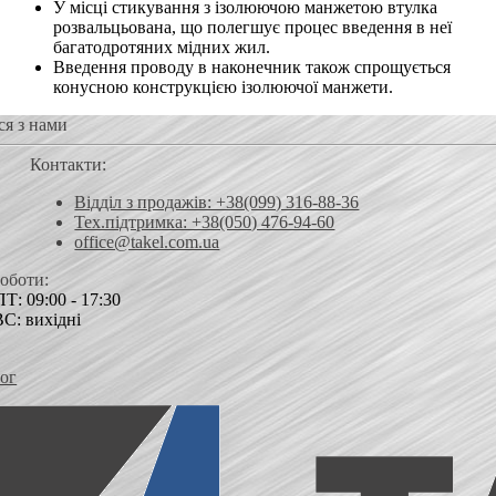
У місці стикування з ізолюючою манжетою втулка
розвальцьована, що полегшує процес введення в неї
багатодротяних мідних жил.
Введення проводу в наконечник також спрощується
конусною конструкцією ізолюючої манжети.
ся з нами
Контакти:
Відділ з продажів: +38(099) 316-88-36
Тех.підтримка: +38(050) 476-94-60
office@takel.com.ua
роботи:
Т: 09:00 - 17:30
ВС: вихідні
ог