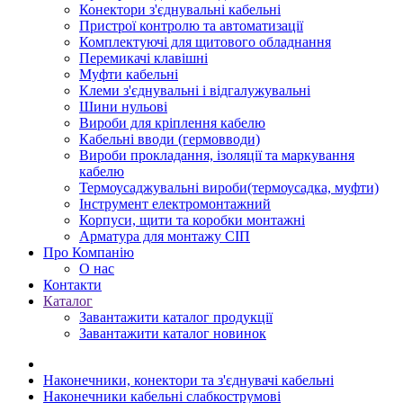
Конектори з'єднувальні кабельні
Пристрої контролю та автоматизації
Комплектуючі для щитового обладнання
Перемикачі клавішні
Муфти кабельні
Клеми з'єднувальні і відгалужувальні
Шини нульові
Вироби для кріплення кабелю
Кабельні вводи (гермовводи)
Вироби прокладання, iзоляції та маркування
кабелю
Термоусаджувальні вироби(термоусадка, муфти)
Інструмент електромонтажний
Корпуси, щити та коробки монтажні
Арматура для монтажу СІП
Про Компанію
О нас
Контакти
Каталог
Завантажити каталог продукції
Завантажити каталог новинок
Наконечники, конектори та з'єднувачі кабельні
Наконечники кабельні слабкострумові