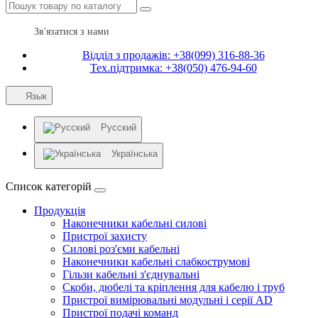
Зв'язатися з нами
Відділ з продажів: +38(099) 316-88-36
Тех.підтримка: +38(050) 476-94-60
Язык
Русский
Українська
Список категорій
Продукція
Наконечники кабельні силові
Пристрої захисту
Силові роз'єми кабельні
Наконечники кабельні слабкострумові
Гільзи кабельні з'єднувальні
Скоби, дюбелі та кріплення для кабелю і труб
Пристрої вимірювальні модульні і серії AD
Пристрої подачі команд