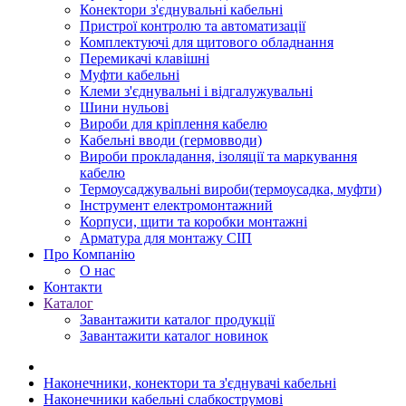
Конектори з'єднувальні кабельні
Пристрої контролю та автоматизації
Комплектуючі для щитового обладнання
Перемикачі клавішні
Муфти кабельні
Клеми з'єднувальні і відгалужувальні
Шини нульові
Вироби для кріплення кабелю
Кабельні вводи (гермовводи)
Вироби прокладання, iзоляції та маркування
кабелю
Термоусаджувальні вироби(термоусадка, муфти)
Інструмент електромонтажний
Корпуси, щити та коробки монтажні
Арматура для монтажу СІП
Про Компанію
О нас
Контакти
Каталог
Завантажити каталог продукції
Завантажити каталог новинок
Наконечники, конектори та з'єднувачі кабельні
Наконечники кабельні слабкострумові