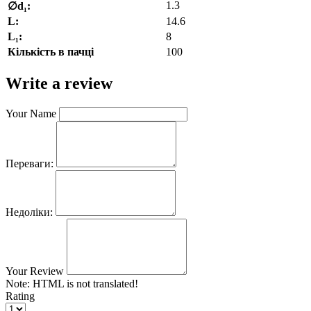
1.3
∅d₁:
L:
14.6
L₁:
8
Кількість в пачці
100
Write a review
Your Name
Переваги:
Недоліки:
Your Review
Note:
HTML is not translated!
Rating