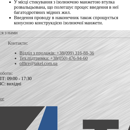
У місці стикування з ізолюючою манжетою втулка
розвальцьована, що полегшує процес введення в неї
багатодротяних мідних жил.
Введення проводу в наконечник також спрощується
конусною конструкцією ізолюючої манжети.
ся з нами
Контакти:
Відділ з продажів: +38(099) 316-88-36
Тех.підтримка: +38(050) 476-94-60
office@takel.com.ua
роботи:
Т: 09:00 - 17:30
ВС: вихідні
ог