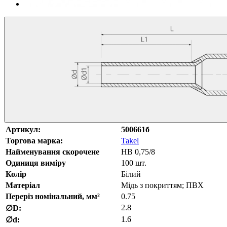
Артикул:
500661б
Торгова марка:
Takel
Найменування скорочене
НВ 0,75/8
Одиниця виміру
100 шт.
Колір
Білий
Матеріал
Мідь з покриттям; ПВХ
Переріз номінальний, мм²
0.75
2.8
∅D:
1.6
∅d: