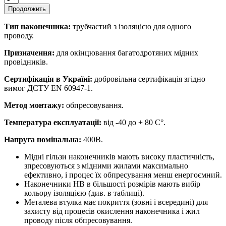
Продолжить
Тип наконечника:
трубчастий з ізоляцією для одного
проводу.
Призначення:
для окінцювання багатодротяних мідних
провідників.
Сертифікація в Україні:
добровільна сертифікація згідно
вимог ДСТУ EN 60947-1.
Метод монтажу:
обпресовування.
Температура експлуатації:
від -40 до + 80 С°.
Напруга номінальна:
400В.
Мідні гільзи наконечників мають високу пластичність,
зпресовуються з мідними жилами максимально
ефективно, і процес їх обпресування менш енергоємний.
Наконечники HB в більшості розмірів мають вибір
кольору ізоляцією (див. в таблиці).
Металева втулка має покриття (зовні і всередині) для
захисту від процесів окислення наконечника і жил
проводу після обпресовування.