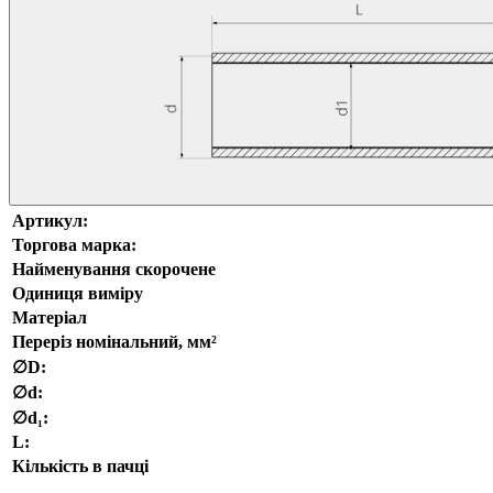
Артикул:
Торгова марка:
Найменування скорочене
Одиниця виміру
Матеріал
Переріз номінальний, мм²
∅D:
∅d:
∅d₁:
L:
Кількість в пачці