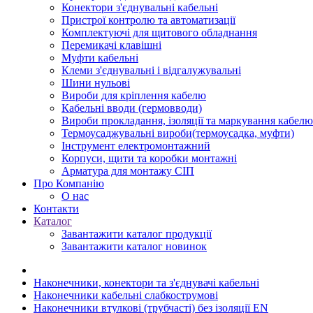
Конектори з'єднувальні кабельні
Пристрої контролю та автоматизації
Комплектуючі для щитового обладнання
Перемикачі клавішні
Муфти кабельні
Клеми з'єднувальні і відгалужувальні
Шини нульові
Вироби для кріплення кабелю
Кабельні вводи (гермовводи)
Вироби прокладання, iзоляції та маркування кабелю
Термоусаджувальні вироби(термоусадка, муфти)
Інструмент електромонтажний
Корпуси, щити та коробки монтажні
Арматура для монтажу СІП
Про Компанію
О нас
Контакти
Каталог
Завантажити каталог продукції
Завантажити каталог новинок
Наконечники, конектори та з'єднувачі кабельні
Наконечники кабельні слабкострумові
Наконечники втулкові (трубчасті) без ізоляції EN