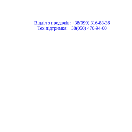
Відділ з продажів: +38(099) 316-88-36
Тех.підтримка: +38(050) 476-94-60