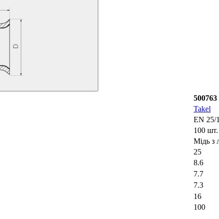
500763
Takel
EN 25/
100 шт.
Мідь з 
25
8.6
7.7
7.3
16
100