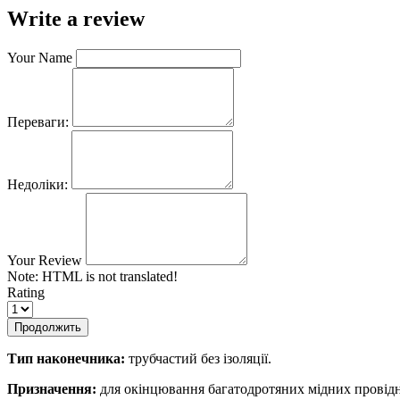
Write a review
Your Name
Переваги:
Недоліки:
Your Review
Note:
HTML is not translated!
Rating
Продолжить
Тип наконечника:
трубчастий без ізоляції.
Призначення:
для окінцювання багатодротяних мідних провідни