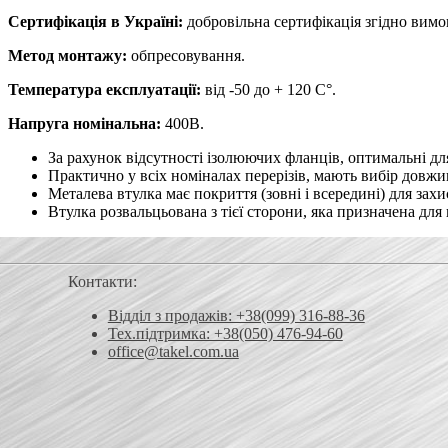
Сертифікація в Україні:
добровільна сертифікація згідно вим
Метод монтажу:
обпресовування.
Температура експлуатації:
від -50 до + 120 С°.
Напруга номінальна:
400В.
За рахунок відсутності ізолюючих фланців, оптимальні для
Практично у всіх номіналах перерізів, мають вибір довжин
Металева втулка має покриття (зовні і всередині) для зах
Втулка розвальцьована з тієї сторони, яка призначена дл
Контакти:
Відділ з продажів: +38(099) 316-88-36
Тех.підтримка: +38(050) 476-94-60
office@takel.com.ua