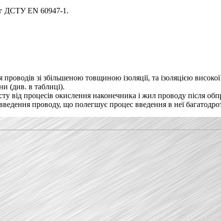
ог ДСТУ EN 60947-1.
 проводів зі збільшеною товщиною ізоляції, та ізоляцією високої
и (див. в таблиці).
исту від процесів окислення наконечника і жил проводу після обп
я введення проводу, що полегшує процес введення в неї багатодр