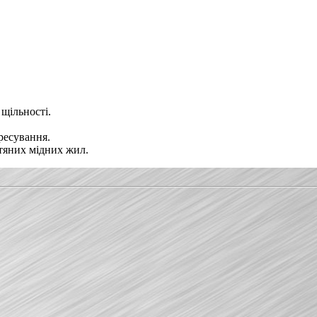
 щільності.
ресування.
отяних мідних жил.