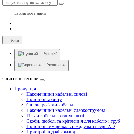
Зв'язатися з нами
Язык
Русский
Українська
Список категорій
Продукція
Наконечники кабельні силові
Пристрої захисту
Силові роз'єми кабельні
Наконечники кабельні слабкострумові
Гільзи кабельні з'єднувальні
Скоби, дюбелі та кріплення для кабелю і труб
Пристрої вимірювальні модульні і серії AD
Пристрої подачі команд