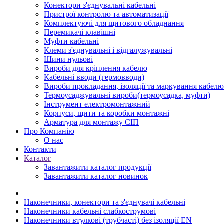
Конектори з'єднувальні кабельні
Пристрої контролю та автоматизації
Комплектуючі для щитового обладнання
Перемикачі клавішні
Муфти кабельні
Клеми з'єднувальні і відгалужувальні
Шини нульові
Вироби для кріплення кабелю
Кабельні вводи (гермовводи)
Вироби прокладання, iзоляції та маркування кабелю
Термоусаджувальні вироби(термоусадка, муфти)
Інструмент електромонтажний
Корпуси, щити та коробки монтажні
Арматура для монтажу СІП
Про Компанію
О нас
Контакти
Каталог
Завантажити каталог продукції
Завантажити каталог новинок
Наконечники, конектори та з'єднувачі кабельні
Наконечники кабельні слабкострумові
Наконечники втулкові (трубчасті) без ізоляції EN