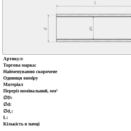
Артикул:
Торгова марка:
Найменування скорочене
Одиниця виміру
Матеріал
Переріз номінальний, мм²
∅D:
∅d:
∅d₁:
L:
Кількість в пачці