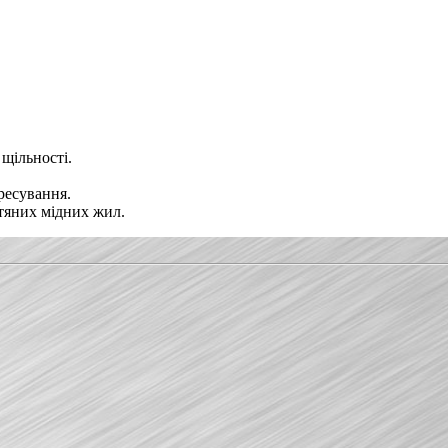
 щільності.
ресування.
отяних мідних жил.