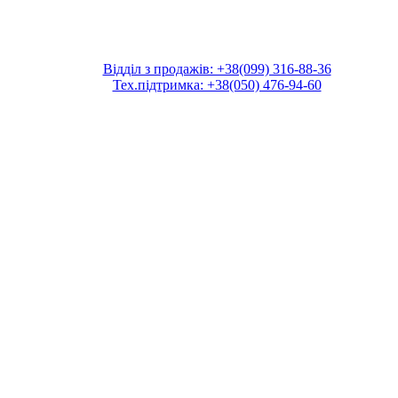
Відділ з продажів: +38(099) 316-88-36
Тех.підтримка: +38(050) 476-94-60