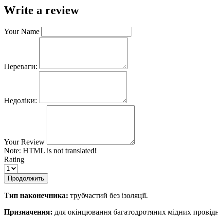
Write a review
Your Name
Переваги:
Недоліки:
Your Review
Note:
HTML is not translated!
Rating
Продолжить
Тип наконечника:
трубчастий без ізоляції.
Призначення:
для окінцювання багатодротяних мідних провідни