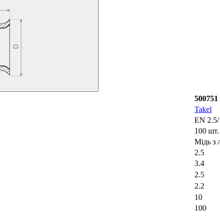
500751
Takel
EN 2.5/
100 шт.
Мідь з 
2.5
3.4
2.5
2.2
10
100