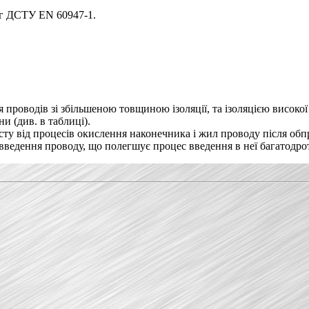
ог ДСТУ EN 60947-1.
 проводів зі збільшеною товщиною ізоляції, та ізоляцією високої
и (див. в таблиці).
исту від процесів окислення наконечника і жил проводу після обп
я введення проводу, що полегшує процес введення в неї багатодр