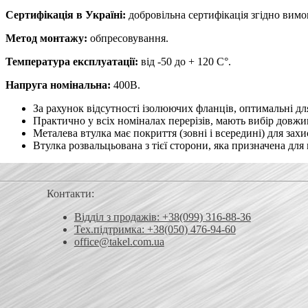
Сертифікація в Україні:
добровільна сертифікація згідно вим
Метод монтажу:
обпресовування.
Температура експлуатації:
від -50 до + 120 С°.
Напруга номінальна:
400В.
За рахунок відсутності ізолюючих фланців, оптимальні для
Практично у всіх номіналах перерізів, мають вибір довжин
Металева втулка має покриття (зовні і всередині) для зах
Втулка розвальцьована з тієї сторони, яка призначена дл
Контакти:
Відділ з продажів: +38(099) 316-88-36
Тех.підтримка: +38(050) 476-94-60
office@takel.com.ua