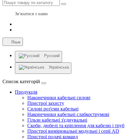
Зв'язатися з нами
Язык
Русский
Українська
Список категорій
Продукція
Наконечники кабельні силові
Пристрої захисту
Силові роз'єми кабельні
Наконечники кабельні слабкострумові
Гільзи кабельні з'єднувальні
Скоби, дюбелі та кріплення для кабелю і труб
Пристрої вимірювальні модульні і серії AD
Пристрої подачі команд