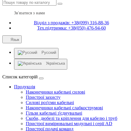
Зв'язатися з нами
Відділ з продажів: +38(099) 316-88-36
Тех.підтримка: +38(050) 476-94-60
Язык
Русский
Українська
Список категорій
Продукція
Наконечники кабельні силові
Пристрої захисту
Силові роз'єми кабельні
Наконечники кабельні слабкострумові
Гільзи кабельні з'єднувальні
Скоби, дюбелі та кріплення для кабелю і труб
Пристрої вимірювальні модульні і серії AD
Пристрої подачі команд