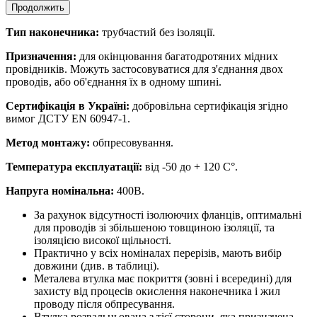
Продолжить
Тип наконечника:
трубчастий без ізоляції.
Призначення:
для окінцювання багатодротяних мідних
провідників. Можуть застосовуватися для з'єднання двох
проводів, або об'єднання їх в одному шпині.
Сертифікація в Україні:
добровільна сертифікація згідно
вимог ДСТУ EN 60947-1.
Метод монтажу:
обпресовування.
Температура експлуатації:
від -50 до + 120 С°.
Напруга номінальна:
400В.
За рахунок відсутності ізолюючих фланців, оптимальні
для проводів зі збільшеною товщиною ізоляції, та
ізоляцією високої щільності.
Практично у всіх номіналах перерізів, мають вибір
довжини (див. в таблиці).
Металева втулка має покриття (зовні і всередині) для
захисту від процесів окислення наконечника і жил
проводу після обпресування.
Втулка розвальцьована з тієї сторони, яка призначена