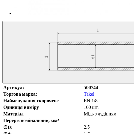
Артикул:
500744
Торгова марка:
Takel
Найменування скорочене
EN 1/8
Одиниця виміру
100 шт.
Матеріал
Мідь з лудінням
Переріз номінальний, мм²
1
2.5
∅D:
1.7