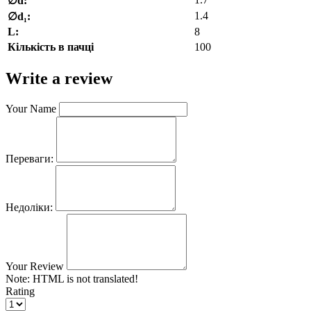
∅d:
1.4
∅d₁:
L:
8
Кількість в пачці
100
Write a review
Your Name
Переваги:
Недоліки:
Your Review
Note:
HTML is not translated!
Rating