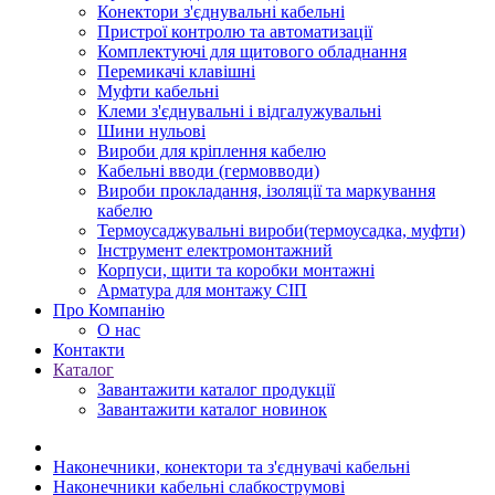
Конектори з'єднувальні кабельні
Пристрої контролю та автоматизації
Комплектуючі для щитового обладнання
Перемикачі клавішні
Муфти кабельні
Клеми з'єднувальні і відгалужувальні
Шини нульові
Вироби для кріплення кабелю
Кабельні вводи (гермовводи)
Вироби прокладання, iзоляції та маркування
кабелю
Термоусаджувальні вироби(термоусадка, муфти)
Інструмент електромонтажний
Корпуси, щити та коробки монтажні
Арматура для монтажу СІП
Про Компанію
О нас
Контакти
Каталог
Завантажити каталог продукції
Завантажити каталог новинок
Наконечники, конектори та з'єднувачі кабельні
Наконечники кабельні слабкострумові