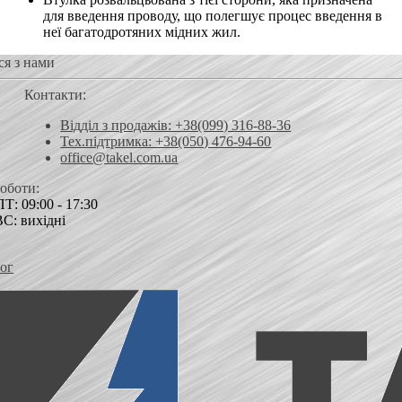
для введення проводу, що полегшує процес введення в
неї багатодротяних мідних жил.
ся з нами
Контакти:
Відділ з продажів: +38(099) 316-88-36
Тех.підтримка: +38(050) 476-94-60
office@takel.com.ua
роботи:
Т: 09:00 - 17:30
ВС: вихідні
ог