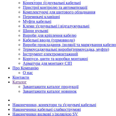
Конектори з'єднувальні кабельні
Пристрої контролю та автоматизації
Комплектуючі для щитового обладнання
Перемикачі клавішні
Муфти кабельні
Клеми з'єднувальні і відгалужувальні
Шини нульові
Вироби для кріплення кабелю
Кабельні вводи (гермовводи)
Вироби прокладання, iзоляції та маркування кабелю
Термоусаджувальні вироби(термоусадка, муфти)
Інструмент електромонтажний
Корпуси, щити та коробки монтажні
Арматура для монтажу СІП
Про Компанію
О нас
Контакти
Каталог
Завантажити каталог продукції
Завантажити каталог новинок
Наконечники, конектори та з'єднувачі кабельні
Наконечники кабельні слабкострумові
Наконечники вилкові з ізоляцією SV