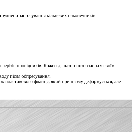
утруднено застосування кільцевих наконечників.
рерізів провідників. Кожен діапазон позначається своїм
воду після обпресування.
ерх пластикового фланця, який при цьому деформується, але