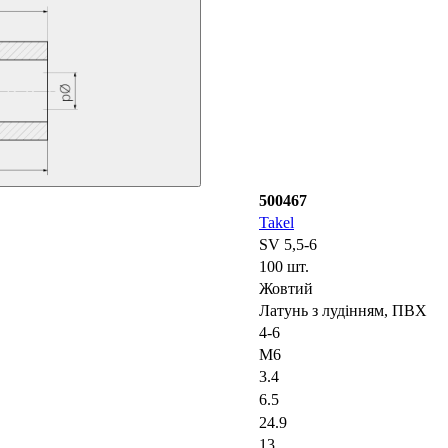
500467
Takel
SV 5,5-6
100 шт.
Жовтий
Латунь з лудінням, ПВХ
4-6
M6
3.4
6.5
24.9
13