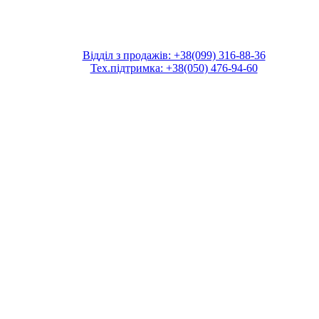
Відділ з продажів: +38(099) 316-88-36
Тех.підтримка: +38(050) 476-94-60