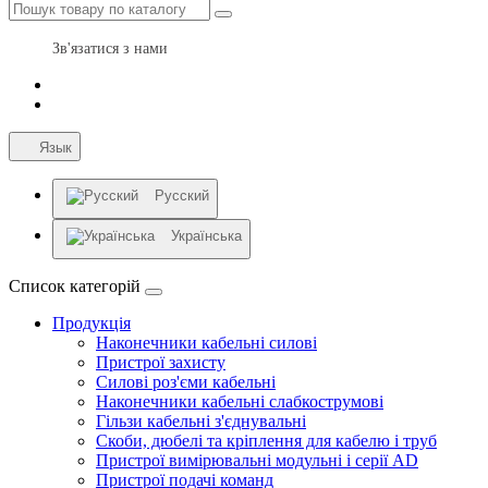
Зв'язатися з нами
Язык
Русский
Українська
Список категорій
Продукція
Наконечники кабельні силові
Пристрої захисту
Силові роз'єми кабельні
Наконечники кабельні слабкострумові
Гільзи кабельні з'єднувальні
Скоби, дюбелі та кріплення для кабелю і труб
Пристрої вимірювальні модульні і серії AD
Пристрої подачі команд