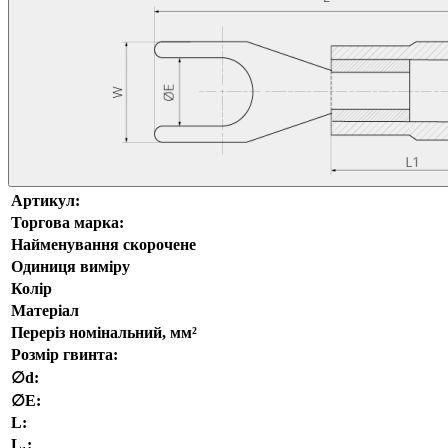
Артикул:
Торгова марка:
Найменування скорочене
Одиниця виміру
Колір
Матеріал
Переріз номінальний, мм²
Розмір гвинта:
∅d:
∅E:
L:
L₁: