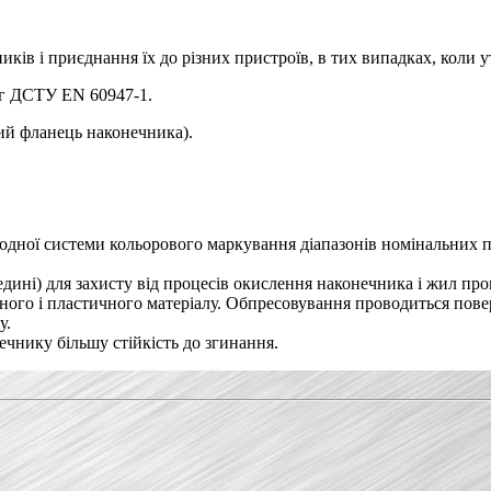
ків і приєднання їх до різних пристроїв, в тих випадках, коли 
ог ДСТУ EN 60947-1.
ий фланець наконечника).
одної системи кольорового маркування діапазонів номінальних пе
едині) для захисту від процесів окислення наконечника і жил про
цного і пластичного матеріалу. Обпресовування проводиться пов
у.
нечнику більшу стійкість до згинання.