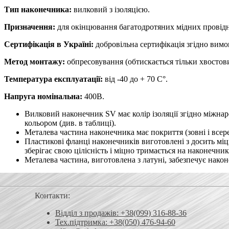
Тип наконечника:
вилковий з ізоляцією.
Призначення:
для окінцювання багатодротяних мідних провідни
Сертифікація в Україні:
добровільна сертифікація згідно вим
Метод монтажу:
обпресовування (обтискається тільки хвостов
Температура експлуатації:
від -40 до + 70 С°.
Напруга номінальна:
400В.
Вилковий наконечник SV має колір ізоляції згідно міжнар
кольором (див. в таблиці).
Металева частина наконечника має покриття (зовні і всер
Пластикові фланці наконечників виготовлені з досить мі
зберігає свою цілісність і міцно тримається на наконечник
Металева частина, виготовлена ​​з латуні, забезпечує нако
Контакти:
Відділ з продажів: +38(099) 316-88-36
Тех.підтримка: +38(050) 476-94-60