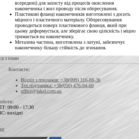
всередині) для захисту від процесів окислення
наконечника і жил проводу після обпресування.
Пластикові фланці наконечників виготовлені з досить
міцного і пластичного матеріалу. Обпресовування
проводиться поверх пластикового фланця, який при
цьому деформується, але зберігає свою цілісність і міцно
тримається на наконечнику.
Металева частина, виготовлена ​​з латуні, забезпечує
наконечнику більшу стійкість до згинання.
ся з нами
Контакти:
Відділ з продажів: +38(099) 316-88-36
Тех.підтримка: +38(050) 476-94-60
office@takel.com.ua
роботи:
Т: 09:00 - 17:30
ВС: вихідні
ог