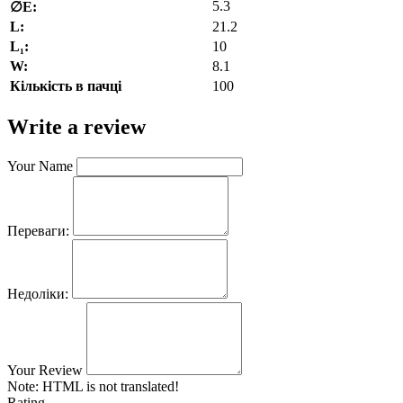
5.3
∅E:
L:
21.2
L₁:
10
W:
8.1
Кількість в пачці
100
Write a review
Your Name
Переваги:
Недоліки:
Your Review
Note:
HTML is not translated!
Rating