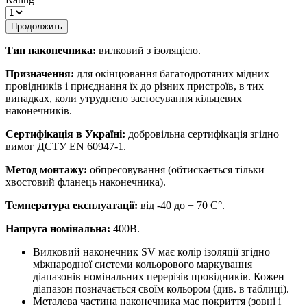
Продолжить
Тип наконечника:
вилковий з ізоляцією.
Призначення:
для окінцювання багатодротяних мідних
провідників і приєднання їх до різних пристроїв, в тих
випадках, коли утруднено застосування кільцевих
наконечників.
Сертифікація в Україні:
добровільна сертифікація згідно
вимог ДСТУ EN 60947-1.
Метод монтажу:
обпресовування (обтискається тільки
хвостовий фланець наконечника).
Температура експлуатації:
від -40 до + 70 С°.
Напруга номінальна:
400В.
Вилковий наконечник SV має колір ізоляції згідно
міжнародної системи кольорового маркування
діапазонів номінальних перерізів провідників. Кожен
діапазон позначається своїм кольором (див. в таблиці).
Металева частина наконечника має покриття (зовні і