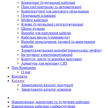
Конектори з'єднувальні кабельні
Пристрої контролю та автоматизації
Комплектуючі для щитового обладнання
Перемикачі клавішні
Муфти кабельні
Клеми з'єднувальні і відгалужувальні
Шини нульові
Вироби для кріплення кабелю
Кабельні вводи (гермовводи)
Вироби прокладання, iзоляції та маркування
кабелю
Термоусаджувальні вироби(термоусадка, муфти)
Інструмент електромонтажний
Корпуси, щити та коробки монтажні
Арматура для монтажу СІП
Про Компанію
О нас
Контакти
Каталог
Завантажити каталог продукції
Завантажити каталог новинок
Наконечники, конектори та з'єднувачі кабельні
Наконечники кабельні слабкострумові