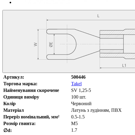
Артикул:
500446
Торгова марка:
Takel
Найменування скорочене
SV 1,25-5
Одиниця виміру
100 шт.
Колір
Червоний
Матеріал
Латунь з лудінням, ПВХ
Переріз номінальний, мм²
0.5-1.5
Розмір гвинта:
M5
1.7
∅d: