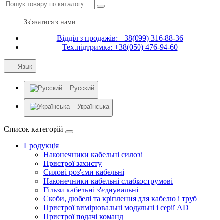
Зв'язатися з нами
Відділ з продажів: +38(099) 316-88-36
Тех.підтримка: +38(050) 476-94-60
Язык
Русский
Українська
Список категорій
Продукція
Наконечники кабельні силові
Пристрої захисту
Силові роз'єми кабельні
Наконечники кабельні слабкострумові
Гільзи кабельні з'єднувальні
Скоби, дюбелі та кріплення для кабелю і труб
Пристрої вимірювальні модульні і серії AD
Пристрої подачі команд