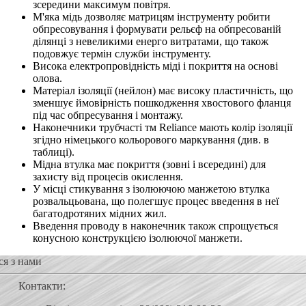
зсередини максимум повітря.
М'яка мідь дозволяє матрицям інструменту робити
обпресовування і формувати рельєф на обпресованій
ділянці з невеликими енерго витратами, що також
подовжує термін служби інструменту.
Висока електропровідність міді і покриття на основі
олова.
Матеріал ізоляції (нейлон) має високу пластичність, що
зменшує ймовірність пошкодження хвостового фланця
під час обпресування і монтажу.
Наконечники трубчасті тм Reliance мають колір ізоляції
згідно німецького кольорового маркування (див. в
таблиці).
Мідна втулка має покриття (зовні і всередині) для
захисту від процесів окислення.
У місці стикування з ізолюючою манжетою втулка
розвальцьована, що полегшує процес введення в неї
багатодротяних мідних жил.
Введення проводу в наконечник також спрощується
конусною конструкцією ізолюючої манжети.
ся з нами
Контакти: