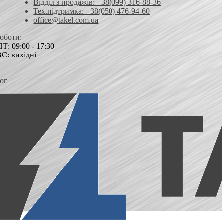
Відділ з продажів: +38(099) 316-88-36
Тех.підтримка: +38(050) 476-94-60
office@takel.com.ua
роботи:
Т: 09:00 - 17:30
ВС: вихідні
ог