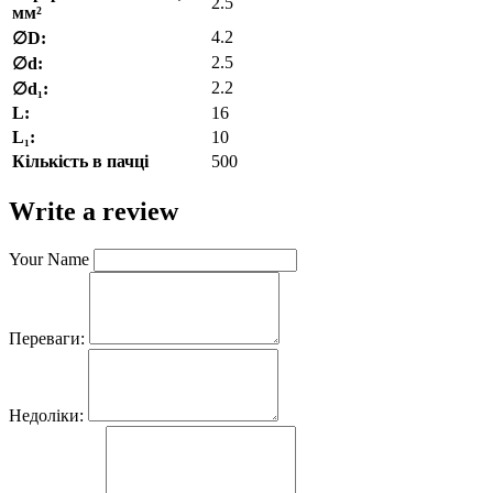
2.5
мм²
4.2
∅D:
2.5
∅d:
2.2
∅d₁:
L:
16
L₁:
10
Кількість в пачці
500
Write a review
Your Name
Переваги:
Недоліки: