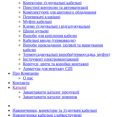
Конектори з'єднувальні кабельні
Пристрої контролю та автоматизації
Комплектуючі для щитового обладнання
Перемикачі клавішні
Муфти кабельні
Клеми з'єднувальні і відгалужувальні
Шини нульові
Вироби для кріплення кабелю
Кабельні вводи (гермовводи)
Вироби прокладання, iзоляції та маркування
кабелю
Термоусаджувальні вироби(термоусадка, муфти)
Інструмент електромонтажний
Корпуси, щити та коробки монтажні
Арматура для монтажу СІП
Про Компанію
О нас
Контакти
Каталог
Завантажити каталог продукції
Завантажити каталог новинок
Наконечники, конектори та з'єднувачі кабельні
Наконечники кабельні слабкострумові