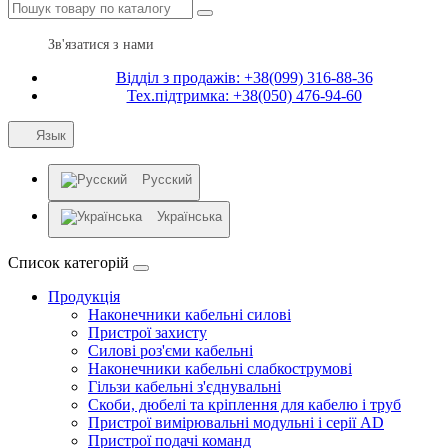
Зв'язатися з нами
Відділ з продажів: +38(099) 316-88-36
Тех.підтримка: +38(050) 476-94-60
Язык
Русский
Українська
Список категорій
Продукція
Наконечники кабельні силові
Пристрої захисту
Силові роз'єми кабельні
Наконечники кабельні слабкострумові
Гільзи кабельні з'єднувальні
Скоби, дюбелі та кріплення для кабелю і труб
Пристрої вимірювальні модульні і серії AD
Пристрої подачі команд