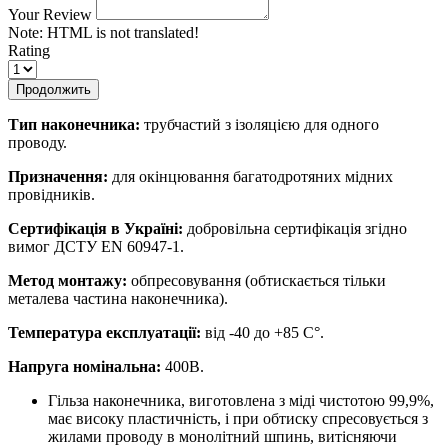
Your Review
Note:
HTML is not translated!
Rating
Продолжить
Тип наконечника:
трубчастий з ізоляцією для одного
проводу.
Призначення:
для окінцювання багатодротяних мідних
провідників.
Сертифікація в Україні:
добровільна сертифікація згідно
вимог ДСТУ EN 60947-1.
Метод монтажу:
обпресовування (обтискається тільки
металева частина наконечника).
Температура експлуатації:
від -40 до +85 С°.
Напруга номінальна:
400В.
Гільза наконечника, виготовлена ​​з міді чистотою 99,9%,
має високу пластичність, і при обтиску спресовується з
жилами проводу в монолітний шпинь, витісняючи