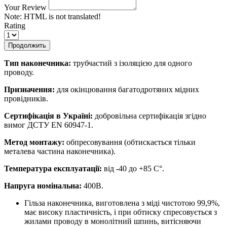
Your Review
Note:
HTML is not translated!
Rating
Продолжить
Тип наконечника:
трубчастий з ізоляцією для одного
проводу.
Призначення:
для окінцювання багатодротяних мідних
провідників.
Сертифікація в Україні:
добровільна сертифікація згідно
вимог ДСТУ EN 60947-1.
Метод монтажу:
обпресовування (обтискається тільки
металева частина наконечника).
Температура експлуатації:
від -40 до +85 С°.
Напруга номінальна:
400В.
Гільза наконечника, виготовлена ​​з міді чистотою 99,9%,
має високу пластичність, і при обтиску спресовується з
жилами проводу в монолітний шпинь, витісняючи