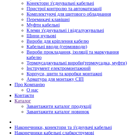
Конектори з'єднувальні кабельні
Пристрої контролю та автоматизації
Комплектуючі для щитового обладнання
Перемикачі клавішні
Муфти кабельні
Клеми з'єднувальні і відгалужувальні
Шини нульові
Вироби для кріплення кабелю
Кабельні вводи (гермовводи)
Вироби прокладання, iзоляції та маркування
кабелю
Термоусаджувальні вироби(термоусадка, муфти)
Інструмент електромонтажний
Корпуси, щити та коробки монтажні
Арматура для монтажу СІП
Про Компанію
О нас
Контакти
Каталог
Завантажити каталог продукції
Завантажити каталог новинок
Наконечники, конектори та з'єднувачі кабельні
Наконечники кабельні слабкострумові