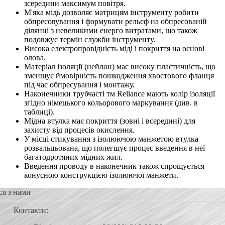
зсередини максимум повітря.
М'яка мідь дозволяє матрицям інструменту робити
обпресовування і формувати рельєф на обпресованій
ділянці з невеликими енерго витратами, що також
подовжує термін служби інструменту.
Висока електропровідність міді і покриття на основі
олова.
Матеріал ізоляції (нейлон) має високу пластичність, що
зменшує ймовірність пошкодження хвостового фланця
під час обпресування і монтажу.
Наконечники трубчасті тм Reliance мають колір ізоляції
згідно німецького кольорового маркування (див. в
таблиці).
Мідна втулка має покриття (зовні і всередині) для
захисту від процесів окислення.
У місці стикування з ізолюючою манжетою втулка
розвальцьована, що полегшує процес введення в неї
багатодротяних мідних жил.
Введення проводу в наконечник також спрощується
конусною конструкцією ізолюючої манжети.
ся з нами
Контакти: