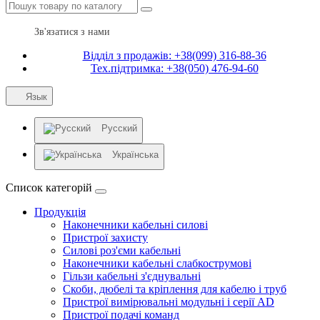
Зв'язатися з нами
Відділ з продажів: +38(099) 316-88-36
Тех.підтримка: +38(050) 476-94-60
Язык
Русский
Українська
Список категорій
Продукція
Наконечники кабельні силові
Пристрої захисту
Силові роз'єми кабельні
Наконечники кабельні слабкострумові
Гільзи кабельні з'єднувальні
Скоби, дюбелі та кріплення для кабелю і труб
Пристрої вимірювальні модульні і серії AD
Пристрої подачі команд