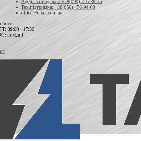
Відділ з продажів: +38(099) 316-88-36
Тех.підтримка: +38(050) 476-94-60
office@takel.com.ua
роботи:
Т: 09:00 - 17:30
ВС: вихідні
ог