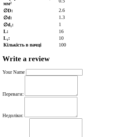
0.5
мм²
2.6
∅D:
1.3
∅d:
1
∅d₁:
L:
16
L₁:
10
Кількість в пачці
100
Write a review
Your Name
Переваги:
Недоліки: