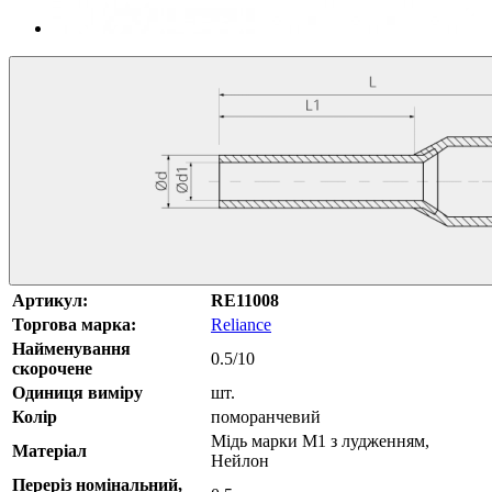
Артикул:
RE11008
Торгова марка:
Reliance
Найменування
0.5/10
скорочене
Одиниця виміру
шт.
Колір
поморанчевий
Мідь марки М1 з лудженням,
Матеріал
Нейлон
Переріз номінальний,