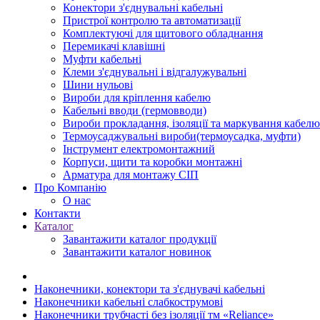
Конектори з'єднувальні кабельні
Пристрої контролю та автоматизації
Комплектуючі для щитового обладнання
Перемикачі клавішні
Муфти кабельні
Клеми з'єднувальні і відгалужувальні
Шини нульові
Вироби для кріплення кабелю
Кабельні вводи (гермовводи)
Вироби прокладання, iзоляції та маркування кабелю
Термоусаджувальні вироби(термоусадка, муфти)
Інструмент електромонтажний
Корпуси, щити та коробки монтажні
Арматура для монтажу СІП
Про Компанію
О нас
Контакти
Каталог
Завантажити каталог продукції
Завантажити каталог новинок
Наконечники, конектори та з'єднувачі кабельні
Наконечники кабельні слабкострумові
Наконечники трубчасті без ізоляції тм «Reliance»