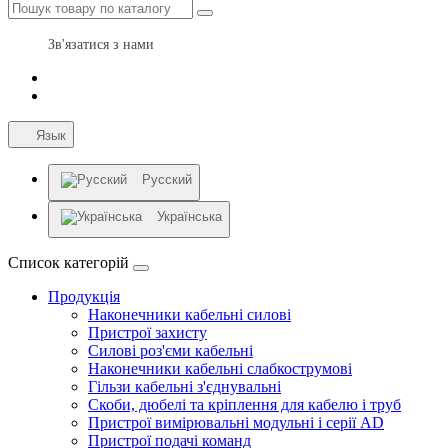
Зв'язатися з нами
Язык
Русский
Українська
Список категорій
Продукція
Наконечники кабельні силові
Пристрої захисту
Силові роз'єми кабельні
Наконечники кабельні слабкострумові
Гільзи кабельні з'єднувальні
Скоби, дюбелі та кріплення для кабелю і труб
Пристрої вимірювальні модульні і серії AD
Пристрої подачі команд