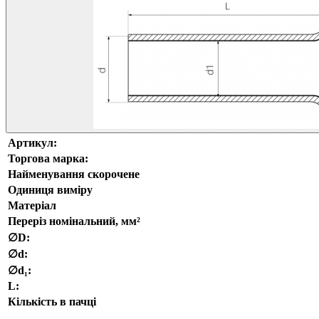
Артикул:
Торгова марка:
Найменування скорочене
Одиниця виміру
Матеріал
Переріз номінальний, мм²
∅D:
∅d:
∅d₁:
L:
Кількість в пачці