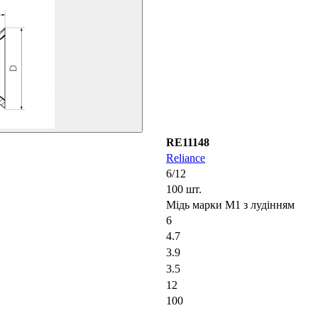
RE11148
Reliance
6/12
100 шт.
Мідь марки М1 з лудінням
6
4.7
3.9
3.5
12
100