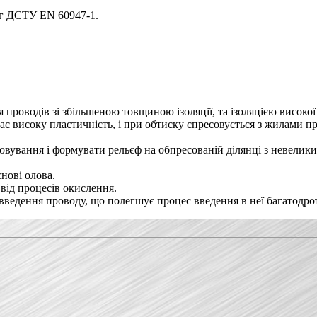
ог ДСТУ EN 60947-1.
 проводів зі збільшеною товщиною ізоляції, та ізоляцією високої
, має високу пластичність, і при обтиску спресовується з жилам
овування і формувати рельєф на обпресованій ділянці з невели
нові олова.
 від процесів окислення.
я введення проводу, що полегшує процес введення в неї багатодр