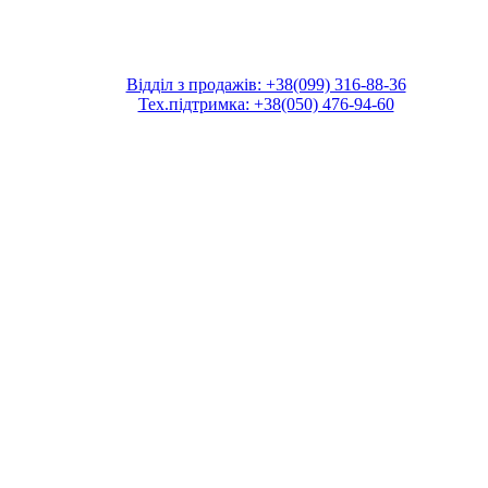
Відділ з продажів: +38(099) 316-88-36
Тех.підтримка: +38(050) 476-94-60