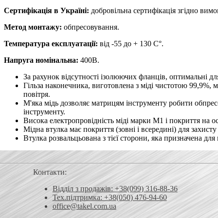
Сертифікація в Україні:
добровільна сертифікація згідно вим
Метод монтажу:
обпресовування.
Температура експлуатації:
від -55 до + 130 С°.
Напруга номінальна:
400В.
За рахунок відсутності ізолюючих фланців, оптимальні для
Гільза наконечника, виготовлена ​​з міді чистотою 99,9%
повітря.
М'яка мідь дозволяє матрицям інструменту робити обпрес
інструменту.
Висока електропровідність міді марки М1 і покриття на ос
Мідна втулка має покриття (зовні і всередині) для захисту
Втулка розвальцьована з тієї сторони, яка призначена дл
Контакти:
Відділ з продажів: +38(099) 316-88-36
Тех.підтримка: +38(050) 476-94-60
office@takel.com.ua