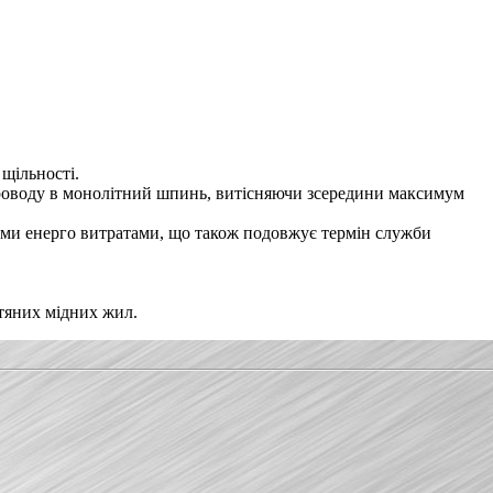
 щільності.
и проводу в монолітний шпинь, витісняючи зсередини максимум
кими енерго витратами, що також подовжує термін служби
отяних мідних жил.