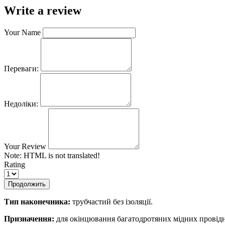
Write a review
Your Name
Переваги:
Недоліки:
Your Review
Note:
HTML is not translated!
Rating
Продолжить
Тип наконечника:
трубчастий без ізоляції.
Призначення:
для окінцювання багатодротяних мідних провідни