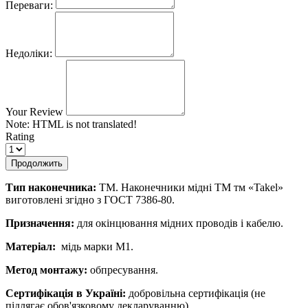
Переваги:
Недоліки:
Your Review
Note:
HTML is not translated!
Rating
Продолжить
Тип наконечника:
ТМ. Наконечники мідні ТМ тм «Takel»
виготовлені згідно з ГОСТ 7386-80.
Призначення:
для окінцювання мідних проводів і кабелю.
Матеріал:
мідь марки М1.
Метод монтажу:
обпресування.
Сертифікація в Україні:
добровільна сертифікація (не
підлягає обов'язковому декларуванню).