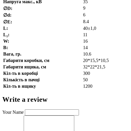
Напруга макс., кВ
35
9
∅D:
6
∅d:
8.4
∅E:
L:
40±1,0
L₂:
11
W:
16
В:
14
Вага, гр.
10.6
Габарити коробки, см
20*15,5*10,5
Габарити ящика, см
32*22*21,5
Кіл-ть в коробці
300
Кількість в пачці
50
Кіл-ть в ящику
1200
Write a review
Your Name