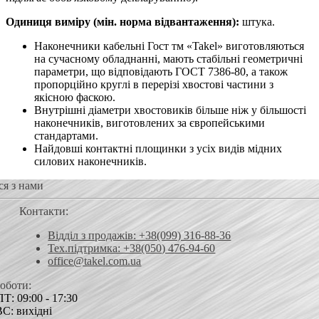
Одиниця виміру (мін. норма відвантаження):
штука.
Наконечники кабельні Гост тм «Takel» виготовляються
на сучасному обладнанні, мають стабільні геометричні
параметри, що відповідають ГОСТ 7386-80, а також
пропорційно круглі в перерізі хвостові частини з
якісною фаскою.
Внутрішні діаметри хвостовиків більше ніж у більшості
наконечників, виготовлених за європейськими
стандартами.
Найдовші контактні площинки з усіх видів мідних
силових наконечників.
ся з нами
Контакти:
Відділ з продажів: +38(099) 316-88-36
Тех.підтримка: +38(050) 476-94-60
office@takel.com.ua
роботи:
Т: 09:00 - 17:30
ВС: вихідні