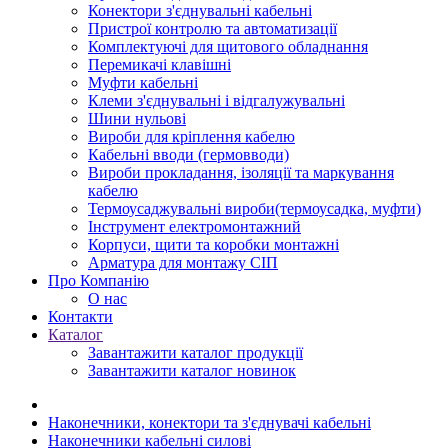
Конектори з'єднувальні кабельні
Пристрої контролю та автоматизації
Комплектуючі для щитового обладнання
Перемикачі клавішні
Муфти кабельні
Клеми з'єднувальні і відгалужувальні
Шини нульові
Вироби для кріплення кабелю
Кабельні вводи (гермовводи)
Вироби прокладання, iзоляції та маркування
кабелю
Термоусаджувальні вироби(термоусадка, муфти)
Інструмент електромонтажний
Корпуси, щити та коробки монтажні
Арматура для монтажу СІП
Про Компанію
О нас
Контакти
Каталог
Завантажити каталог продукції
Завантажити каталог новинок
Наконечники, конектори та з'єднувачі кабельні
Наконечники кабельні силові