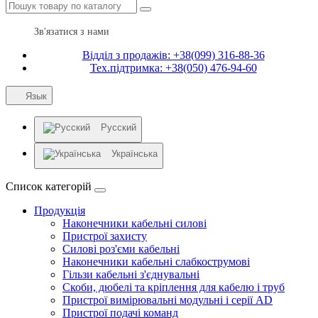
Зв'язатися з нами
Відділ з продажів: +38(099) 316-88-36
Тех.підтримка: +38(050) 476-94-60
Язык
Русский
Українська
Список категорій
Продукція
Наконечники кабельні силові
Пристрої захисту
Силові роз'єми кабельні
Наконечники кабельні слабкострумові
Гільзи кабельні з'єднувальні
Скоби, дюбелі та кріплення для кабелю і труб
Пристрої вимірювальні модульні і серії AD
Пристрої подачі команд