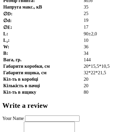
Розмір гвинта:
М16
Напруга макс., кВ
35
25
∅D:
19
∅d:
17
∅E:
L:
90±2,0
L₂:
10
W:
36
В:
34
Вага, гр.
144
Габарити коробки, см
20*15,5*10,5
Габарити ящика, см
32*22*21,5
Кіл-ть в коробці
20
Кількість в пачці
20
Кіл-ть в ящику
80
Write a review
Your Name