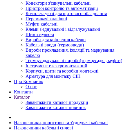
Конектори з'єднувальні кабельні
Пристрої контролю та автоматизації
Комплектуючі для щитового обладнання
Перемикачі клавішні
Муфти кабельні
Клеми з'єднувальні і відгалужувальні
Шини нульові
Вироби для кріплення кабелю
Кабельні вводи (гермовводи)
Вироби прокладання, iзоляції та маркування
кабелю
Термоусаджувальні вироби(термоусадка, муфти)
Інструмент електромонтажний
Корпуси, щити та коробки монтажні
Арматура для монтажу СІП
Про Компанію
О нас
Контакти
Каталог
Завантажити каталог продукції
Завантажити каталог новинок
Наконечники, конектори та з'єднувачі кабельні
Наконечники кабельні силові