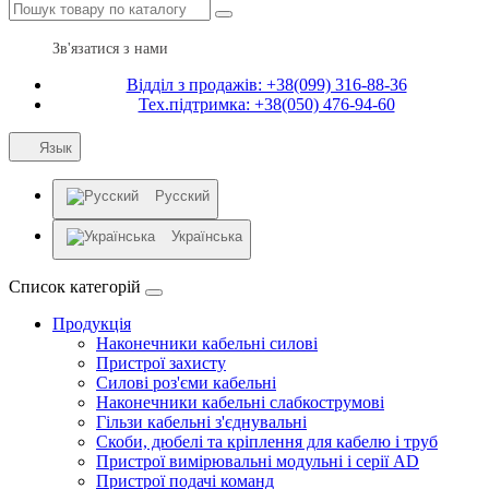
Зв'язатися з нами
Відділ з продажів: +38(099) 316-88-36
Тех.підтримка: +38(050) 476-94-60
Язык
Русский
Українська
Список категорій
Продукція
Наконечники кабельні силові
Пристрої захисту
Силові роз'єми кабельні
Наконечники кабельні слабкострумові
Гільзи кабельні з'єднувальні
Скоби, дюбелі та кріплення для кабелю і труб
Пристрої вимірювальні модульні і серії AD
Пристрої подачі команд