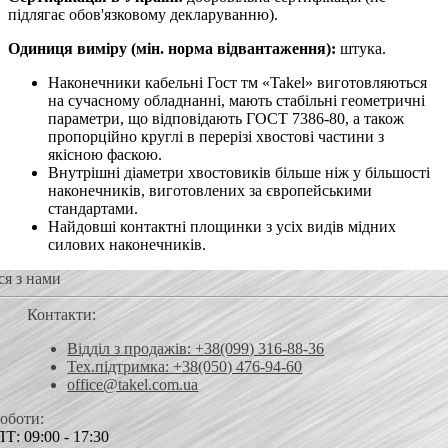
підлягає обов'язковому декларуванню).
Одиниця виміру (мін. норма відвантаження):
штука.
Наконечники кабельні Гост тм «Takel» виготовляються
на сучасному обладнанні, мають стабільні геометричні
параметри, що відповідають ГОСТ 7386-80, а також
пропорційно круглі в перерізі хвостові частини з
якісною фаскою.
Внутрішні діаметри хвостовиків більше ніж у більшості
наконечників, виготовлених за європейськими
стандартами.
Найдовші контактні площинки з усіх видів мідних
силових наконечників.
ся з нами
Контакти:
Відділ з продажів: +38(099) 316-88-36
Тех.підтримка: +38(050) 476-94-60
office@takel.com.ua
роботи:
Т: 09:00 - 17:30