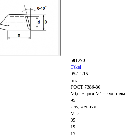
501770
Takel
95-12-15
шт.
ГОСТ 7386-80
Мідь марки М1 з лудінням
95
з лудженням
М12
35
19
15