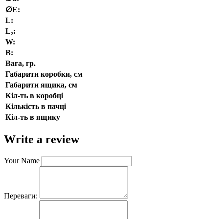
∅E:
L:
L₂:
W:
В:
Вага, гр.
Габарити коробки, см
Габарити ящика, см
Кіл-ть в коробці
Кількість в пачці
Кіл-ть в ящику
Write a review
Your Name
Переваги: