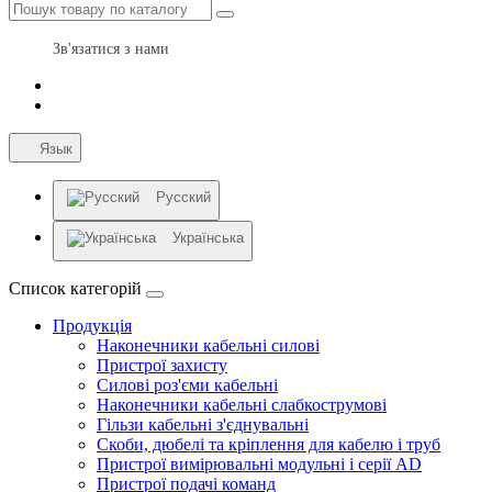
Зв'язатися з нами
Язык
Русский
Українська
Список категорій
Продукція
Наконечники кабельні силові
Пристрої захисту
Силові роз'єми кабельні
Наконечники кабельні слабкострумові
Гільзи кабельні з'єднувальні
Скоби, дюбелі та кріплення для кабелю і труб
Пристрої вимірювальні модульні і серії AD
Пристрої подачі команд