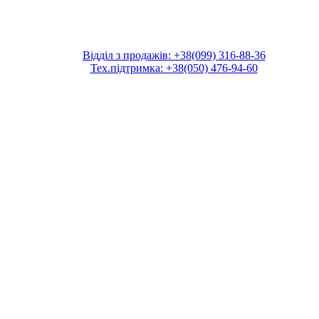
Відділ з продажів: +38(099) 316-88-36
Тех.підтримка: +38(050) 476-94-60