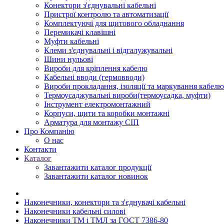
Конектори з'єднувальні кабельні
Пристрої контролю та автоматизації
Комплектуючі для щитового обладнання
Перемикачі клавішні
Муфти кабельні
Клеми з'єднувальні і відгалужувальні
Шини нульові
Вироби для кріплення кабелю
Кабельні вводи (гермовводи)
Вироби прокладання, iзоляції та маркування кабелю
Термоусаджувальні вироби(термоусадка, муфти)
Інструмент електромонтажний
Корпуси, щити та коробки монтажні
Арматура для монтажу СІП
Про Компанію
О нас
Контакти
Каталог
Завантажити каталог продукції
Завантажити каталог новинок
Наконечники, конектори та з'єднувачі кабельні
Наконечники кабельні силові
Наконечники ТМ і ТМЛ за ГОСТ 7386-80