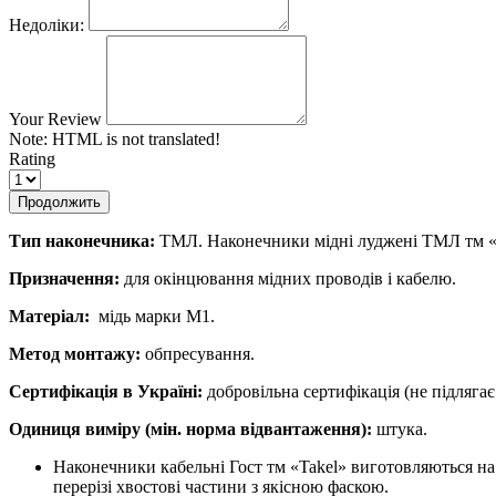
Недоліки:
Your Review
Note:
HTML is not translated!
Rating
Продолжить
Тип наконечника:
ТМЛ. Наконечники мідні луджені ТМЛ тм «T
Призначення:
для окінцювання мідних проводів і кабелю.
Матеріал:
мідь марки М1.
Метод монтажу:
обпресування.
Сертифікація в Україні:
добровільна сертифікація (не підляга
Одиниця виміру (мін. норма відвантаження):
штука.
Наконечники кабельні Гост тм «Takel» виготовляються на
перерізі хвостові частини з якісною фаскою.