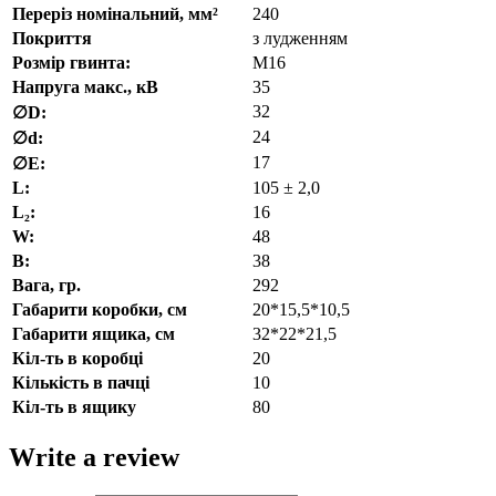
Переріз номінальний, мм²
240
Покриття
з лудженням
Розмір гвинта:
М16
Напруга макс., кВ
35
32
∅D:
24
∅d:
17
∅E:
L:
105 ± 2,0
L₂:
16
W:
48
В:
38
Вага, гр.
292
Габарити коробки, см
20*15,5*10,5
Габарити ящика, см
32*22*21,5
Кіл-ть в коробці
20
Кількість в пачці
10
Кіл-ть в ящику
80
Write a review