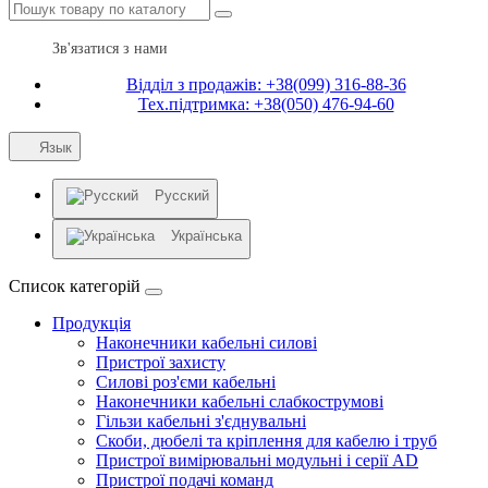
Зв'язатися з нами
Відділ з продажів: +38(099) 316-88-36
Тех.підтримка: +38(050) 476-94-60
Язык
Русский
Українська
Список категорій
Продукція
Наконечники кабельні силові
Пристрої захисту
Силові роз'єми кабельні
Наконечники кабельні слабкострумові
Гільзи кабельні з'єднувальні
Скоби, дюбелі та кріплення для кабелю і труб
Пристрої вимірювальні модульні і серії AD
Пристрої подачі команд