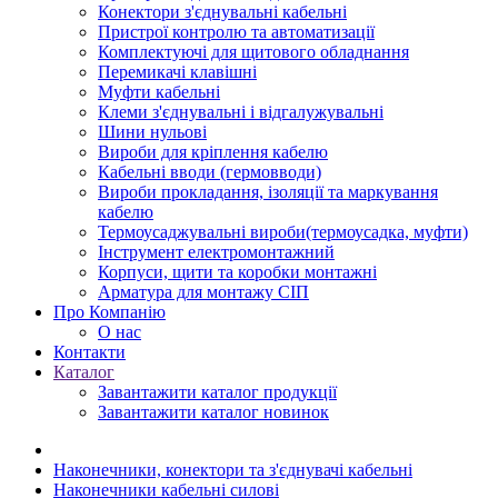
Конектори з'єднувальні кабельні
Пристрої контролю та автоматизації
Комплектуючі для щитового обладнання
Перемикачі клавішні
Муфти кабельні
Клеми з'єднувальні і відгалужувальні
Шини нульові
Вироби для кріплення кабелю
Кабельні вводи (гермовводи)
Вироби прокладання, iзоляції та маркування
кабелю
Термоусаджувальні вироби(термоусадка, муфти)
Інструмент електромонтажний
Корпуси, щити та коробки монтажні
Арматура для монтажу СІП
Про Компанію
О нас
Контакти
Каталог
Завантажити каталог продукції
Завантажити каталог новинок
Наконечники, конектори та з'єднувачі кабельні
Наконечники кабельні силові