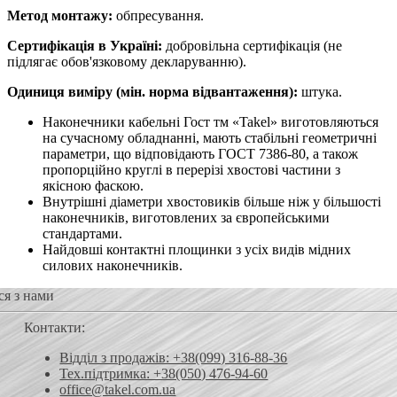
Метод монтажу:
обпресування.
Сертифікація в Україні:
добровільна сертифікація (не
підлягає обов'язковому декларуванню).
Одиниця виміру (мін. норма відвантаження):
штука.
Наконечники кабельні Гост тм «Takel» виготовляються
на сучасному обладнанні, мають стабільні геометричні
параметри, що відповідають ГОСТ 7386-80, а також
пропорційно круглі в перерізі хвостові частини з
якісною фаскою.
Внутрішні діаметри хвостовиків більше ніж у більшості
наконечників, виготовлених за європейськими
стандартами.
Найдовші контактні площинки з усіх видів мідних
силових наконечників.
ся з нами
Контакти:
Відділ з продажів: +38(099) 316-88-36
Тех.підтримка: +38(050) 476-94-60
office@takel.com.ua