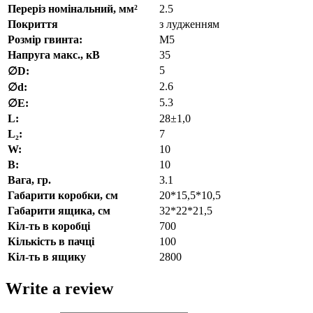
Переріз номінальний, мм²
2.5
Покриття
з лудженням
Розмір гвинта:
М5
Напруга макс., кВ
35
5
∅D:
2.6
∅d:
5.3
∅E:
L:
28±1,0
L₂:
7
W:
10
В:
10
Вага, гр.
3.1
Габарити коробки, см
20*15,5*10,5
Габарити ящика, см
32*22*21,5
Кіл-ть в коробці
700
Кількість в пачці
100
Кіл-ть в ящику
2800
Write a review