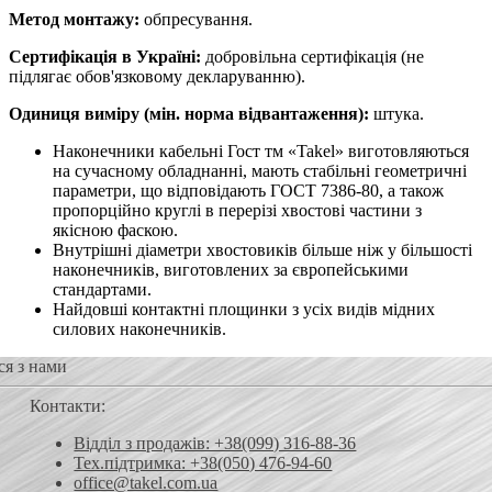
Метод монтажу:
обпресування.
Сертифікація в Україні:
добровільна сертифікація (не
підлягає обов'язковому декларуванню).
Одиниця виміру (мін. норма відвантаження):
штука.
Наконечники кабельні Гост тм «Takel» виготовляються
на сучасному обладнанні, мають стабільні геометричні
параметри, що відповідають ГОСТ 7386-80, а також
пропорційно круглі в перерізі хвостові частини з
якісною фаскою.
Внутрішні діаметри хвостовиків більше ніж у більшості
наконечників, виготовлених за європейськими
стандартами.
Найдовші контактні площинки з усіх видів мідних
силових наконечників.
ся з нами
Контакти:
Відділ з продажів: +38(099) 316-88-36
Тех.підтримка: +38(050) 476-94-60
office@takel.com.ua