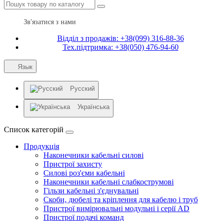
Зв'язатися з нами
Відділ з продажів: +38(099) 316-88-36
Тех.підтримка: +38(050) 476-94-60
Язык
Русский
Українська
Список категорій
Продукція
Наконечники кабельні силові
Пристрої захисту
Силові роз'єми кабельні
Наконечники кабельні слабкострумові
Гільзи кабельні з'єднувальні
Скоби, дюбелі та кріплення для кабелю і труб
Пристрої вимірювальні модульні і серії AD
Пристрої подачі команд