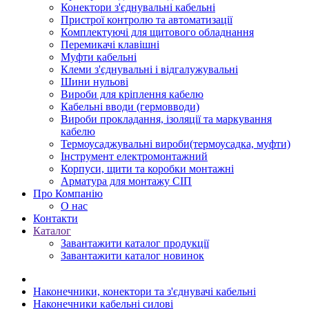
Конектори з'єднувальні кабельні
Пристрої контролю та автоматизації
Комплектуючі для щитового обладнання
Перемикачі клавішні
Муфти кабельні
Клеми з'єднувальні і відгалужувальні
Шини нульові
Вироби для кріплення кабелю
Кабельні вводи (гермовводи)
Вироби прокладання, iзоляції та маркування
кабелю
Термоусаджувальні вироби(термоусадка, муфти)
Інструмент електромонтажний
Корпуси, щити та коробки монтажні
Арматура для монтажу СІП
Про Компанію
О нас
Контакти
Каталог
Завантажити каталог продукції
Завантажити каталог новинок
Наконечники, конектори та з'єднувачі кабельні
Наконечники кабельні силові