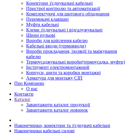
Конектори з'єднувальні кабельні
Пристрої контролю та автоматизації
Комплектуючі для щитового обладнання
Перемикачі клавішні
Муфти кабельні
Клеми з'єднувальні і відгалужувальні
Шини нульові
Вироби для кріплення кабелю
Кабельні вводи (гермовводи)
Вироби прокладання, iзоляції та маркування
кабелю
Термоусаджувальні вироби(термоусадка, муфти)
Інструмент електромонтажний
Корпуси, щити та коробки монтажні
Арматура для монтажу СІП
Про Компанію
О нас
Контакти
Каталог
Завантажити каталог продукції
Завантажити каталог новинок
Наконечники, конектори та з'єднувачі кабельні
Наконечники кабельні силові