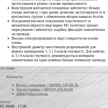
застосування в різних галузях промисловості.
Конструкція контактної площинки забезпечує більшу
площу контакту, і при цьому дозволяє застосовувати їх в
контактних групах з обмеженим місцем навколо болтів.
Поєднання високих показників пластичності та
механічної міцності міді марки М1 полегшує процес
опресування і забезпечує надійну фіксацію наконечника
на проводі.
Висока електропровідність міді і покриття на основі
олова.
Внутрішній діаметр хвостовиків розрахований для
мідних провідників 1, 2 і 3 класів гнучкості. Для кабелю
4, 5 і 6 класів гнучкості, рекомендується вибирати
наконечники на один номінал більше номиналу проводу.
ся з нами
Контакти:
Відділ з продажів: +38(099) 316-88-36
Тех.підтримка: +38(050) 476-94-60
office@takel.com.ua
роботи:
Т: 09:00 - 17:30