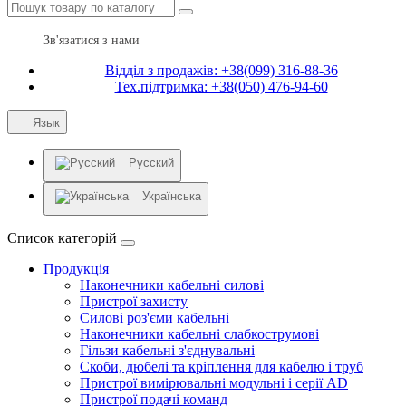
Зв'язатися з нами
Відділ з продажів: +38(099) 316-88-36
Тех.підтримка: +38(050) 476-94-60
Язык
Русский
Українська
Список категорій
Продукція
Наконечники кабельні силові
Пристрої захисту
Силові роз'єми кабельні
Наконечники кабельні слабкострумові
Гільзи кабельні з'єднувальні
Скоби, дюбелі та кріплення для кабелю і труб
Пристрої вимірювальні модульні і серії AD
Пристрої подачі команд