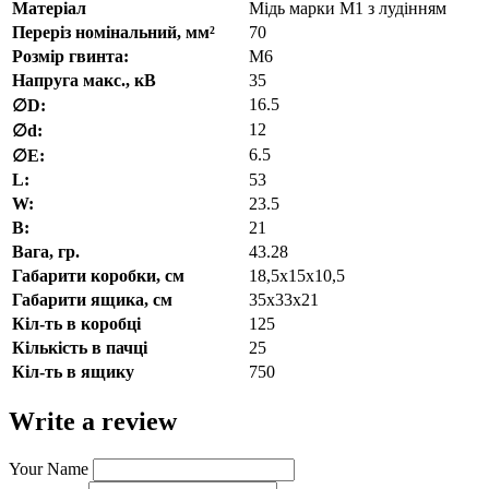
Матеріал
Мідь марки М1 з лудінням
Переріз номінальний, мм²
70
Розмір гвинта:
М6
Напруга макс., кВ
35
16.5
∅D:
12
∅d:
6.5
∅E:
L:
53
W:
23.5
В:
21
Вага, гр.
43.28
Габарити коробки, см
18,5х15х10,5
Габарити ящика, см
35х33х21
Кіл-ть в коробці
125
Кількість в пачці
25
Кіл-ть в ящику
750
Write a review
Your Name