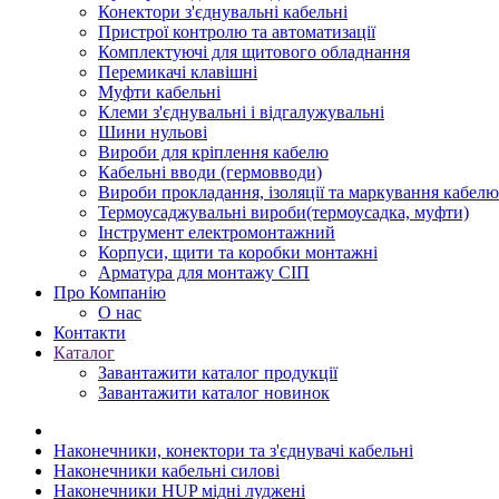
Конектори з'єднувальні кабельні
Пристрої контролю та автоматизації
Комплектуючі для щитового обладнання
Перемикачі клавішні
Муфти кабельні
Клеми з'єднувальні і відгалужувальні
Шини нульові
Вироби для кріплення кабелю
Кабельні вводи (гермовводи)
Вироби прокладання, iзоляції та маркування кабелю
Термоусаджувальні вироби(термоусадка, муфти)
Інструмент електромонтажний
Корпуси, щити та коробки монтажні
Арматура для монтажу СІП
Про Компанію
О нас
Контакти
Каталог
Завантажити каталог продукції
Завантажити каталог новинок
Наконечники, конектори та з'єднувачі кабельні
Наконечники кабельні силові
Наконечники HUP мідні луджені