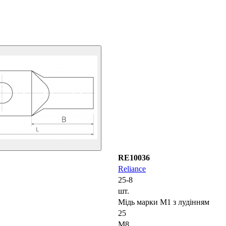
RE10036
Reliance
25-8
шт.
Мідь марки М1 з лудінням
25
М8