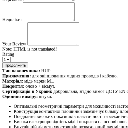
Недоліки:
Your Review
Note:
HTML is not translated!
Rating
Продолжить
Тип наконечника:
HUP.
Призначення:
для окінцювання мідних проводів і кабелю.
Матеріал:
мідь марки М1.
Покриття:
олово + вісмут.
Сертифікація в Україні:
добровільна, згідно вимог ДСТУ EN 6
Одиниця виміру:
штука.
Оптимальні геометричні параметри для можливості застос
Конструкція контактної площинки забезпечує більшу площу
Поєднання високих показників пластичності та механічно
Висока електропровідність міді і покриття на основі олова
Внутрішній діаметр хвостовиків розрахований для мідних п