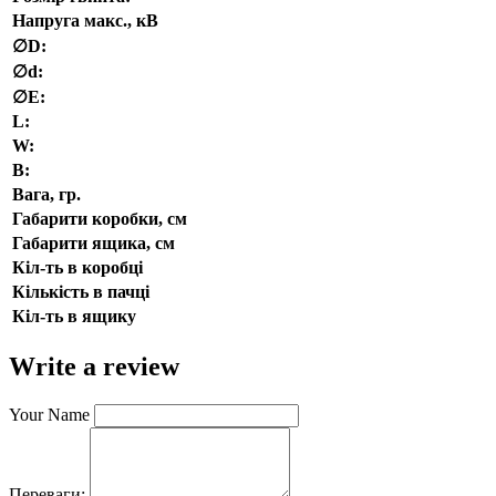
Напруга макс., кВ
∅D:
∅d:
∅E:
L:
W:
В:
Вага, гр.
Габарити коробки, см
Габарити ящика, см
Кіл-ть в коробці
Кількість в пачці
Кіл-ть в ящику
Write a review
Your Name
Переваги: