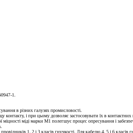
0947-1.
ування в різних галузях промисловості.
 контакту, і при цьому дозволяє застосовувати їх в контактних
ї міцності міді марки М1 полегшує процес опресування і забезпе
.
ровідників 1, 2 і 3 класів гнучкості. Для кабелю 4, 5 і 6 класі