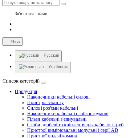
Зв'язатися з нами
Язык
Русский
Українська
Список категорій
Продукція
Наконечники кабельні силові
Пристрої захисту
Силові роз'єми кабельні
Наконечники кабельні слабкострумові
Гільзи кабельні з'єднувальні
Скоби, дюбелі та кріплення для кабелю і труб
Пристрої вимірювальні модульні і серії AD
Пристрої подачі команд