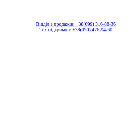
Відділ з продажів: +38(099) 316-88-36
Тех.підтримка: +38(050) 476-94-60