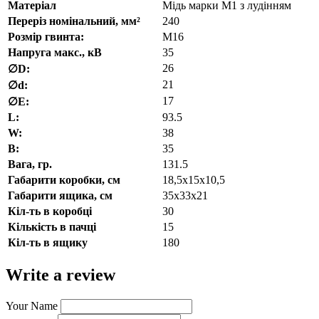
Матеріал
Мідь марки М1 з лудінням
Переріз номінальний, мм²
240
Розмір гвинта:
М16
Напруга макс., кВ
35
26
∅D:
21
∅d:
17
∅E:
L:
93.5
W:
38
В:
35
Вага, гр.
131.5
Габарити коробки, см
18,5х15х10,5
Габарити ящика, см
35х33х21
Кіл-ть в коробці
30
Кількість в пачці
15
Кіл-ть в ящику
180
Write a review
Your Name