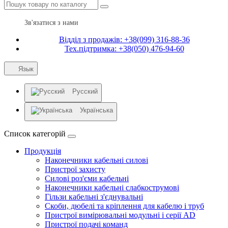
Зв'язатися з нами
Відділ з продажів: +38(099) 316-88-36
Тех.підтримка: +38(050) 476-94-60
Язык
Русский
Українська
Список категорій
Продукція
Наконечники кабельні силові
Пристрої захисту
Силові роз'єми кабельні
Наконечники кабельні слабкострумові
Гільзи кабельні з'єднувальні
Скоби, дюбелі та кріплення для кабелю і труб
Пристрої вимірювальні модульні і серії AD
Пристрої подачі команд