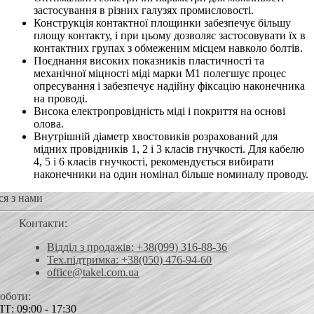
застосування в різних галузях промисловості.
Конструкція контактної площинки забезпечує більшу
площу контакту, і при цьому дозволяє застосовувати їх в
контактних групах з обмеженим місцем навколо болтів.
Поєднання високих показників пластичності та
механічної міцності міді марки М1 полегшує процес
опресування і забезпечує надійну фіксацію наконечника
на проводі.
Висока електропровідність міді і покриття на основі
олова.
Внутрішній діаметр хвостовиків розрахований для
мідних провідників 1, 2 і 3 класів гнучкості. Для кабелю
4, 5 і 6 класів гнучкості, рекомендується вибирати
наконечники на один номінал більше номиналу проводу.
ся з нами
Контакти:
Відділ з продажів: +38(099) 316-88-36
Тех.підтримка: +38(050) 476-94-60
office@takel.com.ua
роботи:
Т: 09:00 - 17:30