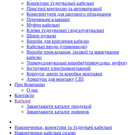
Конектори з'єднувальні кабельні
Пристрої контролю та автоматизації
Комплектуючі для щитового обладнання
Перемикачі клавішні
Муфти кабельні
Клеми з'єднувальні і відгалужувальні
Шини нульові
Вироби для кріплення кабелю
Кабельні вводи (гермовводи)
Вироби прокладання, iзоляції та маркування
кабелю
Термоусаджувальні вироби(термоусадка, муфти)
Інструмент електромонтажний
Корпуси, щити та коробки монтажні
Арматура для монтажу СІП
Про Компанію
О нас
Контакти
Каталог
Завантажити каталог продукції
Завантажити каталог новинок
Наконечники, конектори та з'єднувачі кабельні
Наконечники кабельні силові