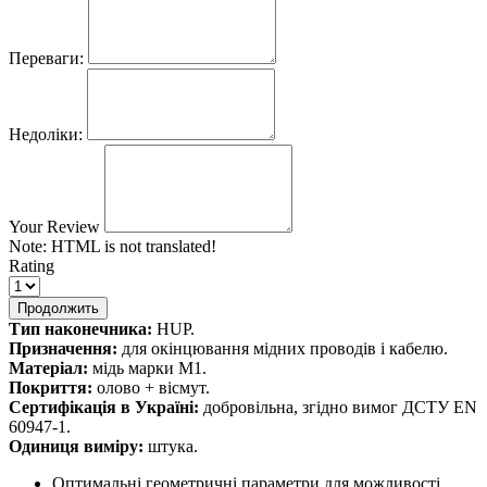
Переваги:
Недоліки:
Your Review
Note:
HTML is not translated!
Rating
Продолжить
Тип наконечника:
HUP.
Призначення:
для окінцювання мідних проводів і кабелю.
Матеріал:
мідь марки М1.
Покриття:
олово + вісмут.
Сертифікація в Україні:
добровільна, згідно вимог ДСТУ EN
60947-1.
Одиниця виміру:
штука.
Оптимальні геометричні параметри для можливості