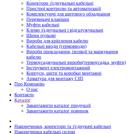
Конектори з'єднувальні кабельні
Пристрої контролю та автоматизації
Комплектуючі для щитового обладнання
Перемикачі клавішні
Муфти кабельні
Клеми з'єднувальні і відгалужувальні
Шини нульові
Вироби для кріплення кабелю
Кабельні вводи (гермовводи)
Вироби прокладання, iзоляції та маркування
кабелю
Термоусаджувальні вироби(термоусадка, муфти)
Інструмент електромонтажний
Корпуси, щити та коробки монтажні
Арматура для монтажу СІП
Про Компанію
О нас
Контакти
Каталог
Завантажити каталог продукції
Завантажити каталог новинок
Наконечники, конектори та з'єднувачі кабельні
Наконечники кабельні силові