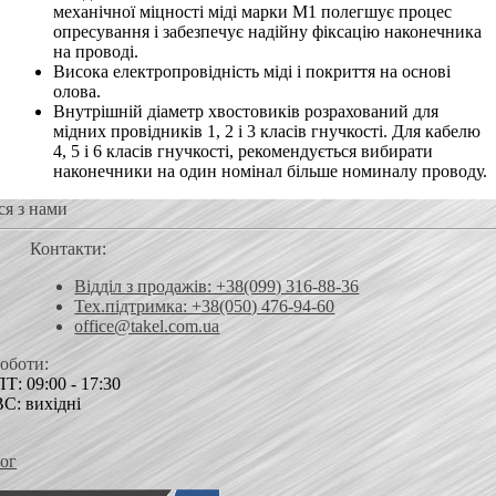
механічної міцності міді марки М1 полегшує процес
опресування і забезпечує надійну фіксацію наконечника
на проводі.
Висока електропровідність міді і покриття на основі
олова.
Внутрішній діаметр хвостовиків розрахований для
мідних провідників 1, 2 і 3 класів гнучкості. Для кабелю
4, 5 і 6 класів гнучкості, рекомендується вибирати
наконечники на один номінал більше номиналу проводу.
ся з нами
Контакти:
Відділ з продажів: +38(099) 316-88-36
Тех.підтримка: +38(050) 476-94-60
office@takel.com.ua
роботи:
Т: 09:00 - 17:30
ВС: вихідні
ог