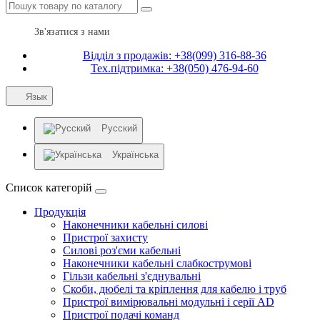
Зв'язатися з нами
Відділ з продажів: +38(099) 316-88-36
Тех.підтримка: +38(050) 476-94-60
Язык
Русский
Українська
Список категорій
Продукція
Наконечники кабельні силові
Пристрої захисту
Силові роз'єми кабельні
Наконечники кабельні слабкострумові
Гільзи кабельні з'єднувальні
Скоби, дюбелі та кріплення для кабелю і труб
Пристрої вимірювальні модульні і серії AD
Пристрої подачі команд