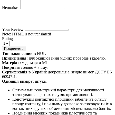
Недоліки:
Your Review
Note:
HTML is not translated!
Rating
Продолжить
Тип наконечника:
HUP.
Призначення:
для окінцювання мідних проводів і кабелю.
Матеріал:
мідь марки М1.
Покриття:
олово + вісмут.
Сертифікація в Україні:
добровільна, згідно вимог ДСТУ EN
60947-1.
Одиниця виміру:
штука.
Оптимальні геометричні параметри для можливості
застосування в різних галузях промисловості.
Конструкція контактної площинки забезпечує більшу
площу контакту, і при цьому дозволяє застосовувати їх в
контактних групах з обмеженим місцем навколо болтів.
Поєднання високих показників пластичності та