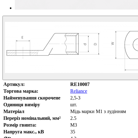
Артикул:
RE10007
Торгова марка:
Reliance
Найменування скорочене
2,5-3
Одиниця виміру
шт.
Матеріал
Мідь марки М1 з лудінням
Переріз номінальний, мм²
2.5
Розмір гвинта:
М3
Напруга макс., кВ
35