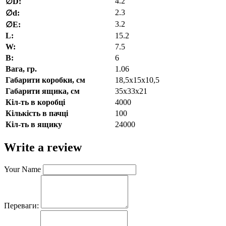
4.2
∅D:
2.3
∅d:
3.2
∅E:
L:
15.2
W:
7.5
В:
6
Вага, гр.
1.06
Габарити коробки, см
18,5х15х10,5
Габарити ящика, см
35х33х21
Кіл-ть в коробці
4000
Кількість в пачці
100
Кіл-ть в ящику
24000
Write a review
Your Name
Переваги: