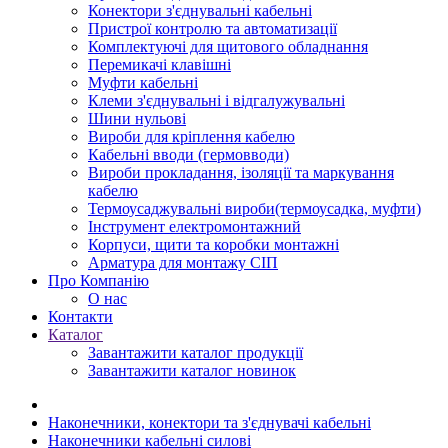
Конектори з'єднувальні кабельні
Пристрої контролю та автоматизації
Комплектуючі для щитового обладнання
Перемикачі клавішні
Муфти кабельні
Клеми з'єднувальні і відгалужувальні
Шини нульові
Вироби для кріплення кабелю
Кабельні вводи (гермовводи)
Вироби прокладання, iзоляції та маркування
кабелю
Термоусаджувальні вироби(термоусадка, муфти)
Інструмент електромонтажний
Корпуси, щити та коробки монтажні
Арматура для монтажу СІП
Про Компанію
О нас
Контакти
Каталог
Завантажити каталог продукції
Завантажити каталог новинок
Наконечники, конектори та з'єднувачі кабельні
Наконечники кабельні силові