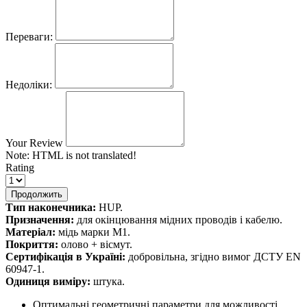
Переваги:
Недоліки:
Your Review
Note:
HTML is not translated!
Rating
Продолжить
Тип наконечника:
HUP.
Призначення:
для окінцювання мідних проводів і кабелю.
Матеріал:
мідь марки М1.
Покриття:
олово + вісмут.
Сертифікація в Україні:
добровільна, згідно вимог ДСТУ EN
60947-1.
Одиниця виміру:
штука.
Оптимальні геометричні параметри для можливості