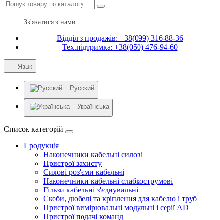
Зв'язатися з нами
Відділ з продажів: +38(099) 316-88-36
Тех.підтримка: +38(050) 476-94-60
Язык
Русский
Українська
Список категорій
Продукція
Наконечники кабельні силові
Пристрої захисту
Силові роз'єми кабельні
Наконечники кабельні слабкострумові
Гільзи кабельні з'єднувальні
Скоби, дюбелі та кріплення для кабелю і труб
Пристрої вимірювальні модульні і серії AD
Пристрої подачі команд