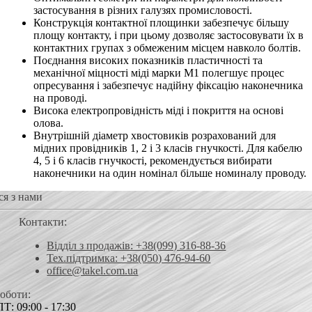
застосування в різних галузях промисловості.
Конструкція контактної площинки забезпечує більшу
площу контакту, і при цьому дозволяє застосовувати їх в
контактних групах з обмеженим місцем навколо болтів.
Поєднання високих показників пластичності та
механічної міцності міді марки М1 полегшує процес
опресування і забезпечує надійну фіксацію наконечника
на проводі.
Висока електропровідність міді і покриття на основі
олова.
Внутрішній діаметр хвостовиків розрахований для
мідних провідників 1, 2 і 3 класів гнучкості. Для кабелю
4, 5 і 6 класів гнучкості, рекомендується вибирати
наконечники на один номінал більше номиналу проводу.
ся з нами
Контакти:
Відділ з продажів: +38(099) 316-88-36
Тех.підтримка: +38(050) 476-94-60
office@takel.com.ua
роботи:
Т: 09:00 - 17:30