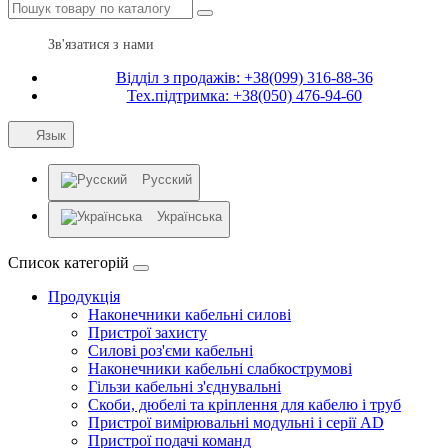
Зв'язатися з нами
Відділ з продажів: +38(099) 316-88-36
Тех.підтримка: +38(050) 476-94-60
Язык
Русский
Українська
Список категорій
Продукція
Наконечники кабельні силові
Пристрої захисту
Силові роз'єми кабельні
Наконечники кабельні слабкострумові
Гільзи кабельні з'єднувальні
Скоби, дюбелі та кріплення для кабелю і труб
Пристрої вимірювальні модульні і серії AD
Пристрої подачі команд