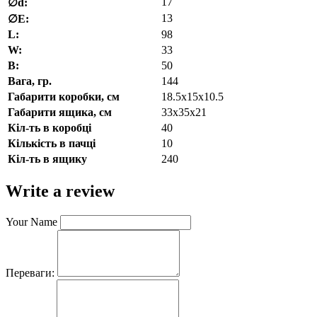
17
∅d:
13
∅E:
L:
98
W:
33
В:
50
Вага, гр.
144
Габарити коробки, см
18.5x15x10.5
Габарити ящика, см
33x35x21
Кіл-ть в коробці
40
Кількість в пачці
10
Кіл-ть в ящику
240
Write a review
Your Name
Переваги: