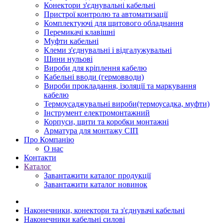
Конектори з'єднувальні кабельні
Пристрої контролю та автоматизації
Комплектуючі для щитового обладнання
Перемикачі клавішні
Муфти кабельні
Клеми з'єднувальні і відгалужувальні
Шини нульові
Вироби для кріплення кабелю
Кабельні вводи (гермовводи)
Вироби прокладання, iзоляції та маркування
кабелю
Термоусаджувальні вироби(термоусадка, муфти)
Інструмент електромонтажний
Корпуси, щити та коробки монтажні
Арматура для монтажу СІП
Про Компанію
О нас
Контакти
Каталог
Завантажити каталог продукції
Завантажити каталог новинок
Наконечники, конектори та з'єднувачі кабельні
Наконечники кабельні силові