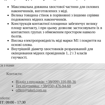
Максимальна довжина хвостової частини для силових
наконечників, виготовлених з міді.
Велика товщина стінок в порівнянні з іншими серіями
подовжених мідних наконечників.
Конструкція контактної площинки забезпечує велику
площу контакту, і при цьому дозволяє застосовувати їх в
контактних групах з обмеженим простором навколо
болтів.
Висока електропровідність міді марки М1 і покриття на
основі олова.
Внутрішній діаметр хвостовиків розрахований для
окінцювання мідних провідників 1, 2 і 3 класів
гнучкості.
ся з нами
Контакти:
Відділ з продажів: +38(099) 316-88-36
Тех.підтримка: +38(050) 476-94-60
office@takel.com.ua
роботи:
Т: 09:00 - 17:30