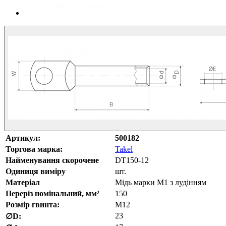
Артикул:
500182
Торгова марка:
Takel
Найменування скорочене
DT150-12
Одиниця виміру
шт.
Матеріал
Мідь марки М1 з лудінням
Переріз номінальний, мм²
150
Розмір гвинта:
М12
23
∅D: