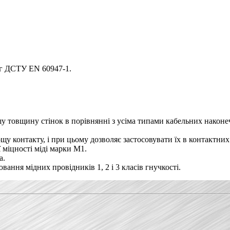
ог ДСТУ EN 60947-1.
 товщину стінок в порівнянні з усіма типами кабельних наконеч
у контакту, і при цьому дозволяє застосовувати їх в контактни
 міцності міді марки М1.
а.
ання мідних провідників 1, 2 і 3 класів гнучкості.