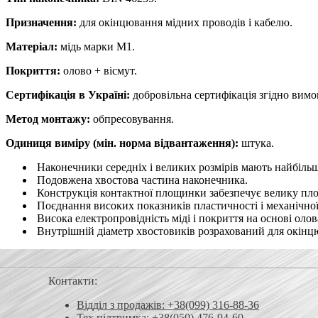
Призначення:
для окінцювання мідних проводів і кабелю.
Матеріал:
мідь марки М1.
Покриття:
олово + вісмут.
Сертифікація в Україні:
добровільна сертифікація згідно вим
Метод монтажу:
обпресовування.
Одиниця виміру (мін. норма відвантаження):
штука.
Наконечники середніх і великих розмірів мають найбільшу
Подовжена хвостова частина наконечника.
Конструкція контактної площинки забезпечує велику площ
Поєднання високих показників пластичності і механічної
Висока електропровідність міді і покриття на основі олов
Внутрішній діаметр хвостовиків розрахований для окінцюв
Контакти:
Відділ з продажів: +38(099) 316-88-36
Тех.підтримка: +38(050) 476-94-60