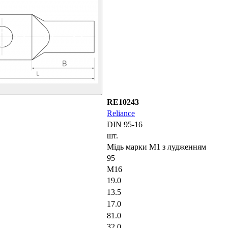
RE10243
Reliance
DIN 95-16
шт.
Мідь марки М1 з лудженням
95
M16
19.0
13.5
17.0
81.0
32.0