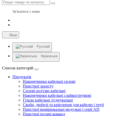
Зв'язатися з нами
Язык
Русский
Українська
Список категорій
Продукція
Наконечники кабельні силові
Пристрої захисту
Силові роз'єми кабельні
Наконечники кабельні слабкострумові
Гільзи кабельні з'єднувальні
Скоби, дюбелі та кріплення для кабелю і труб
Пристрої вимірювальні модульні і серії AD
Пристрої подачі команд