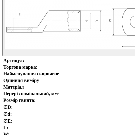
Артикул:
Торгова марка:
Найменування скорочене
Одиниця виміру
Матеріал
Переріз номінальний, мм²
Розмір гвинта:
∅D:
∅d:
∅E:
L:
W: