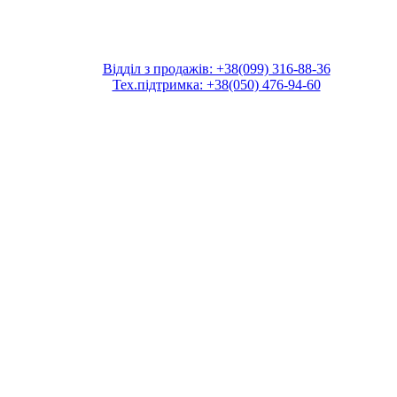
Відділ з продажів: +38(099) 316-88-36
Тех.підтримка: +38(050) 476-94-60