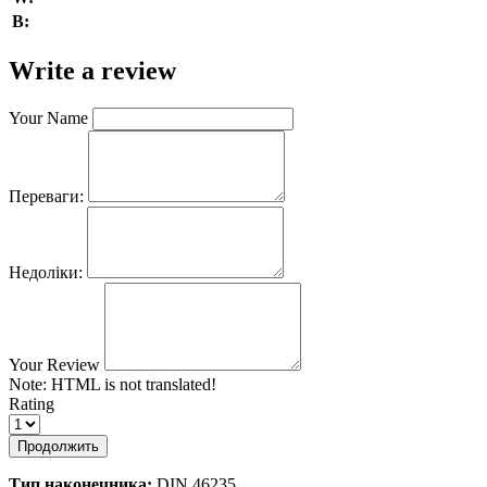
В:
Write a review
Your Name
Переваги:
Недоліки:
Your Review
Note:
HTML is not translated!
Rating
Продолжить
Тип наконечника:
DIN 46235.