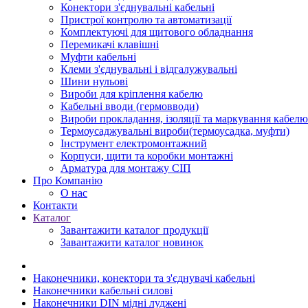
Конектори з'єднувальні кабельні
Пристрої контролю та автоматизації
Комплектуючі для щитового обладнання
Перемикачі клавішні
Муфти кабельні
Клеми з'єднувальні і відгалужувальні
Шини нульові
Вироби для кріплення кабелю
Кабельні вводи (гермовводи)
Вироби прокладання, iзоляції та маркування кабелю
Термоусаджувальні вироби(термоусадка, муфти)
Інструмент електромонтажний
Корпуси, щити та коробки монтажні
Арматура для монтажу СІП
Про Компанію
О нас
Контакти
Каталог
Завантажити каталог продукції
Завантажити каталог новинок
Наконечники, конектори та з'єднувачі кабельні
Наконечники кабельні силові
Наконечники DIN мідні луджені